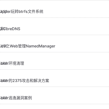
napper玩转btrfs文件系统
3/27
解CoreDNS
3/27
ind9之Web管理NamedManager
3/27
ocker环境清理
3/27
ocker的2375攻击和解决方案
3/27
ocker逃逸漏洞案例
3/27