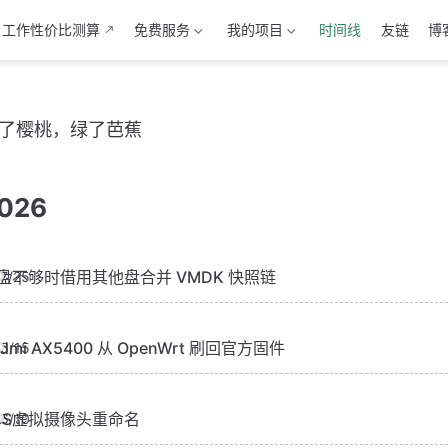
工作性价比测算
免费服务
我的项目
时间线
友链
博
了樱桃，绿了芭蕉
026
盘不够时借用其他盘合并 VMDK 快照链
7/25
edmi AX5400 从 OpenWrt 刷回官方固件
6/15
BS虚拟摄像头重命名
6/10