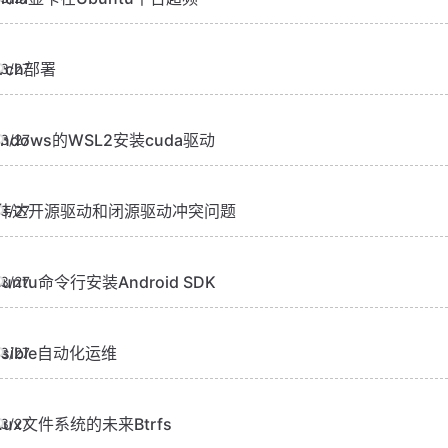
orch部署
3/27
indows的WSL2安装cuda驱动
3/27
伟达开源驱动和闭源驱动冲突问题
3/27
buntu命令行安装Android SDK
3/27
nsible自动化运维
3/27
inux文件系统的未来Btrfs
3/27