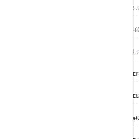
只
手
把
E
E
et