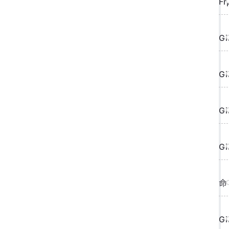
F
G
G
G
G
命
Gi