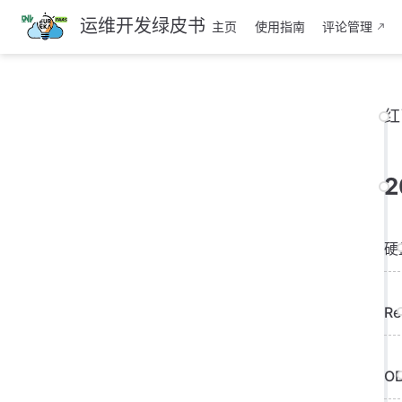
跳
运维开发绿皮书
主页
使用指南
评论管理
至
主
要
內
红
容
2
硬
R
O