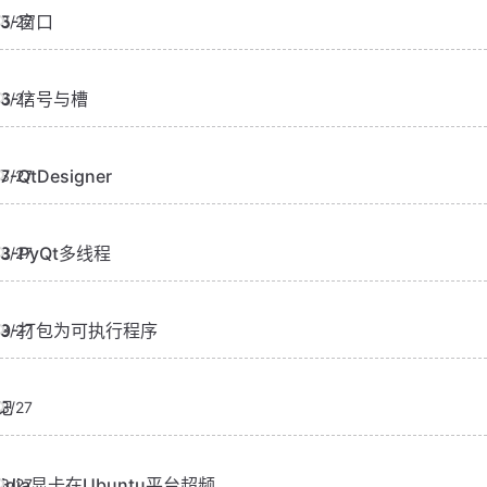
05-窗口
3/27
06-信号与槽
3/27
7-QtDesigner
3/27
08-PyQt多线程
3/27
09-打包为可执行程序
3/27
记
3/27
vidia显卡在Ubuntu平台超频
3/27