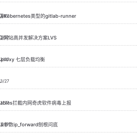
Kubernetes类型的gitlab-runner
3/27
型网站高并发解决方案LVS
3/27
Aproxy 七层负载均衡
3/27
A
3/27
ptables拦截内网奇虎软件病毒上报
3/27
核参数ip_forward刨根问底
3/27