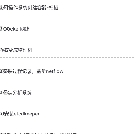
使用操作系统创建容器-扫描
3/27
撕Docker网络
3/27
容器变成物理机
3/27
FK安装过程记录，监听netflow
3/27
LK日志分析系统
3/27
cd安装etcdkeeper
3/27