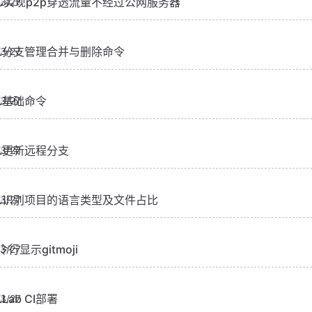
rp实现p2p穿透流量不经过公网服务器
3/27
it分支管理合并与删除命令
3/27
it基础命令
3/27
it更新远程分支
3/27
it识别项目的语言类型及文件占比
3/27
令行显示gitmoji
3/27
tLab CI部署
3/27