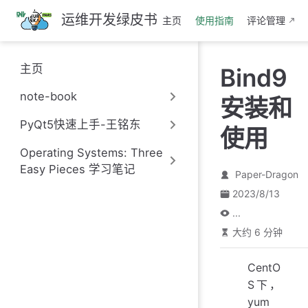
跳
运维开发绿皮书
主页
使用指南
评论管理
至
主
要
主页
Bind9
內
容
note-book
安装和
PyQt5快速上手-王铭东
使用
Operating Systems: Three
Easy Pieces 学习笔记
Paper-Dragon
2023/8/13
...
大约 6 分钟
CentO
S下，
yum