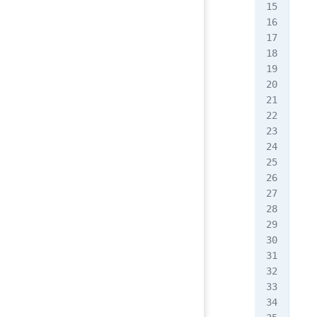
   
   
   
   
   
   
   
   
   
   
   
   
   
   
};