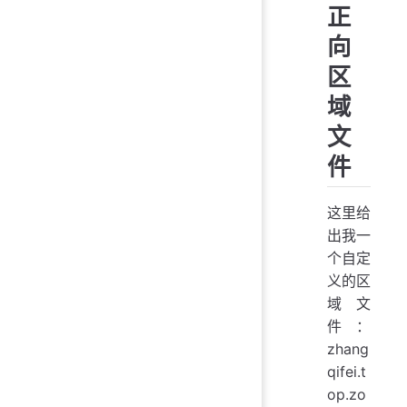
正
向
区
域
文
件
这里给
出我一
个自定
义的区
域文
件：
zhang
qifei.t
op.zo