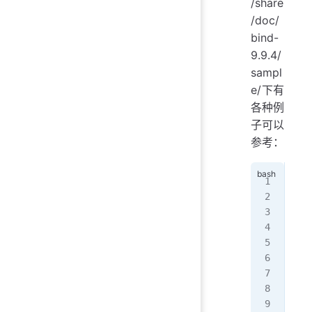
/share
/doc/
bind-
9.9.4/
sampl
e/下有
各种例
子可以
参考：
[ro
.
├──
│
  
│
  
└──
   
   
   