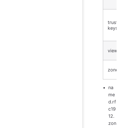
trusted-
keys
view
zone
na
me
d.rf
c19
12.
zon