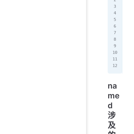
  
  
  
bi
bi
   
   
   
   
bi
na
me
d
涉
及