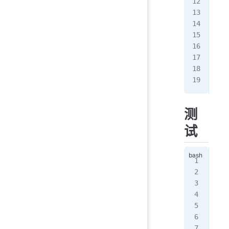
254
253
100
111
200
222
10
 
20
 
测
试
[ro
; <
;; 
;; 
;; 