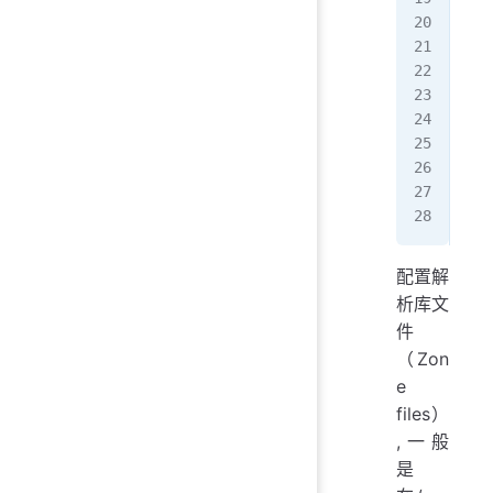
   
   
};
zon
   
   
};
inc
inc
配置解
析库文
件
（Zon
e
files）
,一般
是