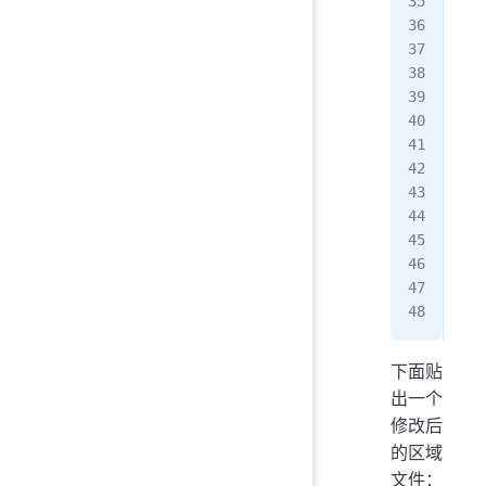
log
   
   
   
   
};
zon
   
   
};
inc
inc
下面贴
出一个
修改后
的区域
文件：