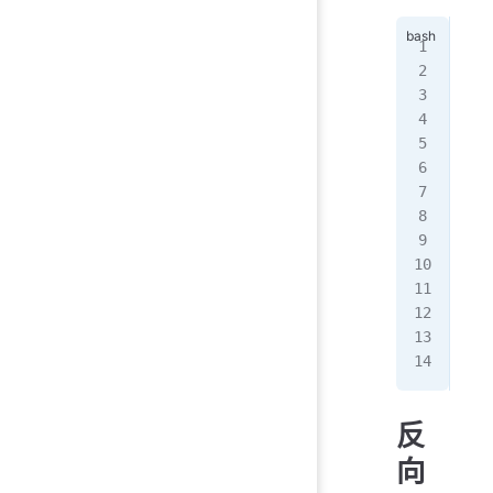
分
TTL
@
SO
IN
I
设置
chm
cho
配
ser
反
向