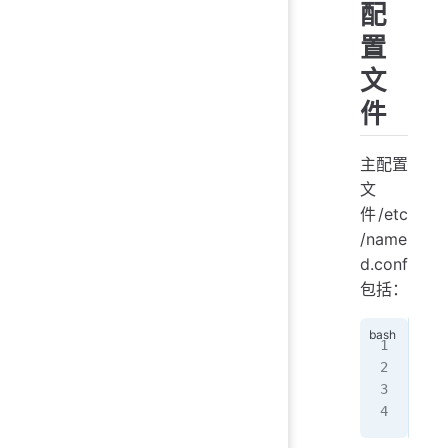
配
置
文
件
主配置
文
件/etc
/name
d.conf
包括：
监听
服务
递归
根区