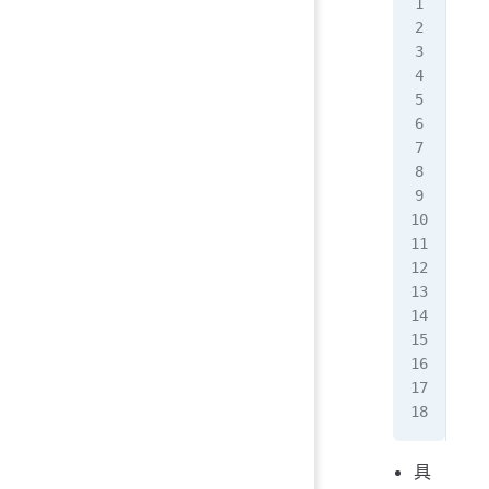
$OR
$TT
@
  
   
   
   
   
   
   
   
$TT
dns
HDS
HDS
HDS
HDS
HDS
具