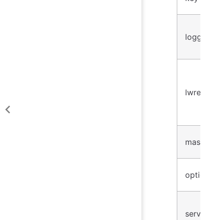
logging
lwres
masters
options
server