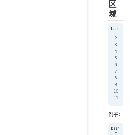
区
域
区域
192
配
先在
zon
   
   
}
例子：
zon