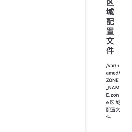
区
域
配
置
文
件
/var/n
amed/
ZONE
_NAM
E.zon
e
区域
配置文
件