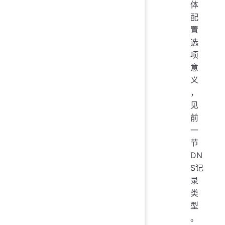
体
配
置
选
项
意
义
，
见
前
一
节
DN
S记
录
类
型
。