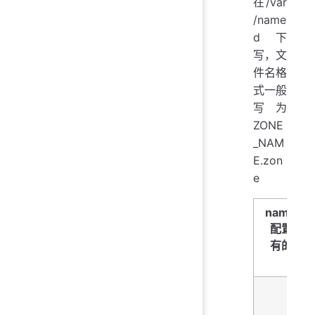
在/var
/name
d下
写，文
件名格
式一般
写为
ZONE
_NAM
E.zon
e
named.c
配置文件
有的配置
句