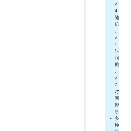
v
4
随
机
、
v
1
时
间
戳
、
v
7
时
间
排
序
多
种