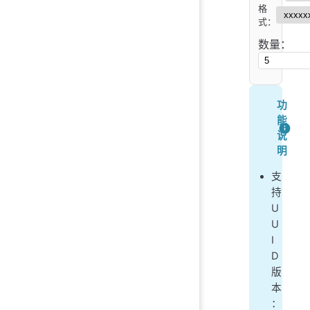
格
式：
数量：
功
能
说
明
支
持
U
U
I
D
版
本
：