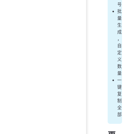
号
批
量
生
成
，
自
定
义
数
量
一
键
复
制
全
部