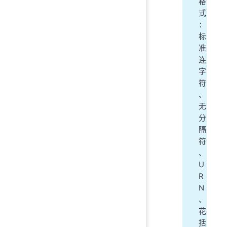
格
式
：
标
准
连
字
符
、
无
分
隔
符
、
U
R
N
、
花
括