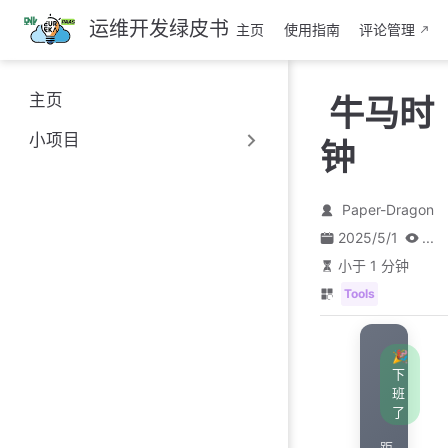
跳
运维开发绿皮书
主页
使用指南
评论管理
至
主
要
主页
牛马时
內
容
小项目
钟
Paper-Dragon
2025/5/1
...
小于 1 分钟
Tools
🎉
下
班
了
距