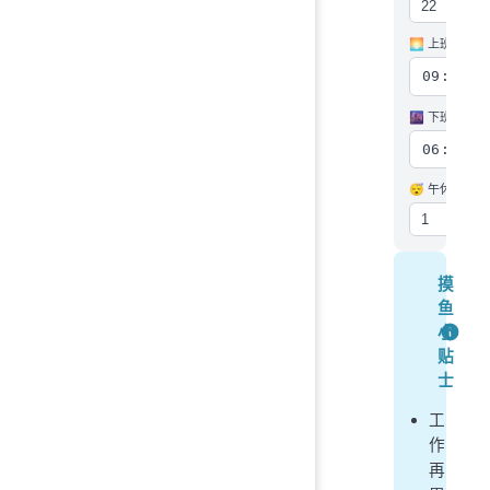
🌅 上班
🌆 下班
😴 午休
摸
鱼
小
贴
士
工
作
再