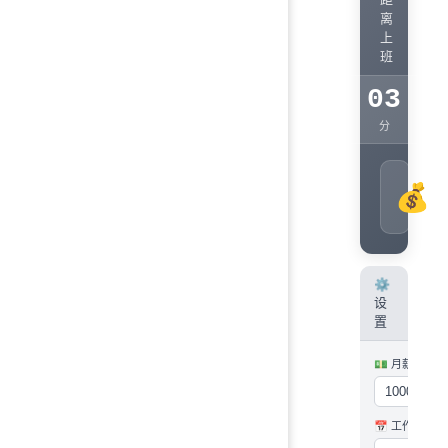
离
上
班
09
03
:
:
时
分
今
💰
¥
⚙️
设
置
💵 月薪
📅 工作日