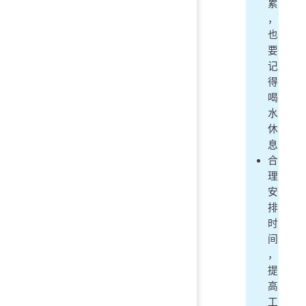
累
，
也
要
记
得
喝
水
休
息
合
理
安
排
时
间
，
提
高
工