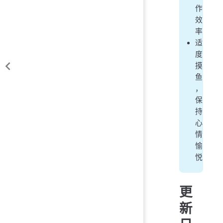
作
效
率
适
度
摸
鱼
，
保
持
心
情
愉
悦
更
新