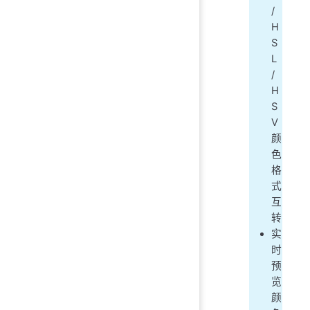
/
H
S
L
/
H
S
V
颜
色
格
式
互
转
实
时
预
览
颜