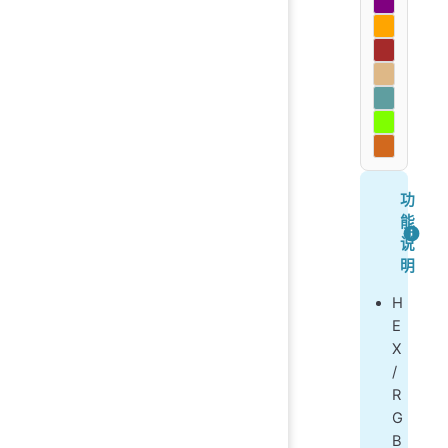
功
能
说
明
H
E
X
/
R
G
B