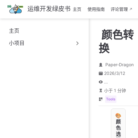
跳
运维开发绿皮书
主页
使用指南
评论管理
至
主
要
主页
颜色转
內
容
小项目
换
Paper-Dragon
2026/3/12
...
小于 1 分钟
Tools
🎨
颜
色
选