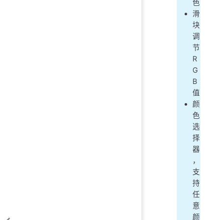
色
滑
块
调
节
R
G
B
值
颜
色
选
择
器
，
支
持
任
意
颜