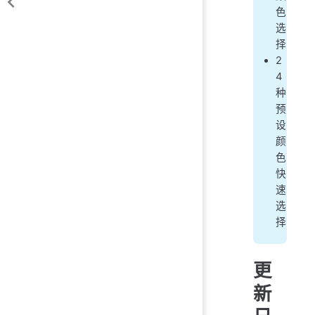
色
选
择
2
4
种
预
设
颜
色
快
速
选
择
更
新