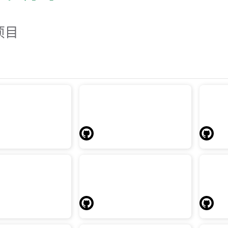
项目
t is my IP
运维开发绿皮书
ddress？
运行在
放置运维开发笔记、搜集、摘
录、实践。
本机IP，支持
get\fetch命令行调用