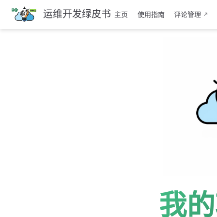
跳
运维开发绿皮书
主页
使用指南
评论管理
至
主
要
內
容
我的