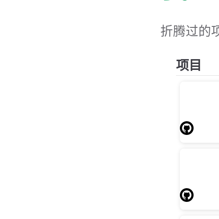
折腾过的
项目
Wha
a
查询
curl\w