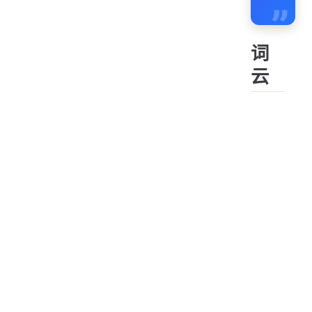
”
词
云