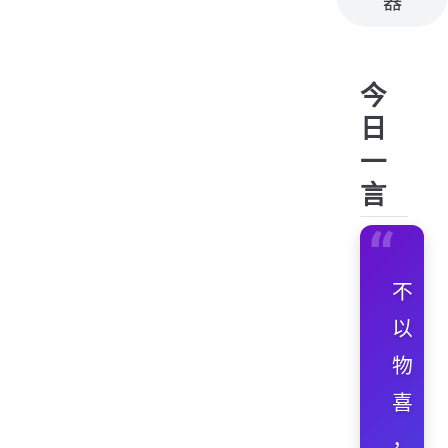
器
今
日
一
言
“
不
以
物
喜
，