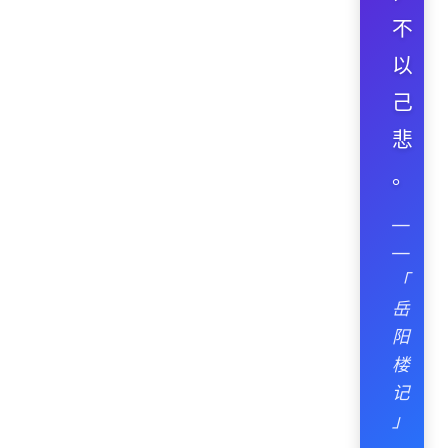
不
以
己
悲
。
—
—
「
岳
阳
楼
记
」