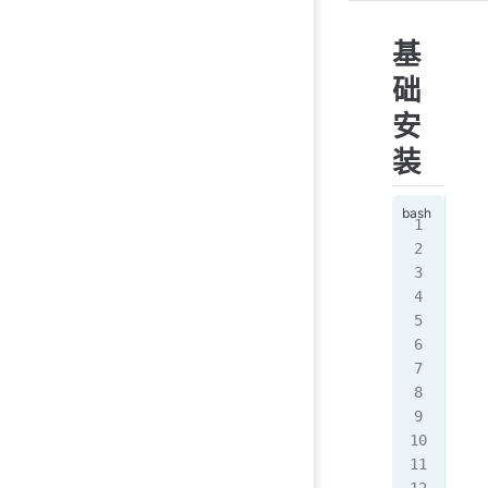
基
础
安
装
[ro
[ro
[ro
[ro
mou
[ro
Cen
[ro
[ro
iso
[ro
[ro