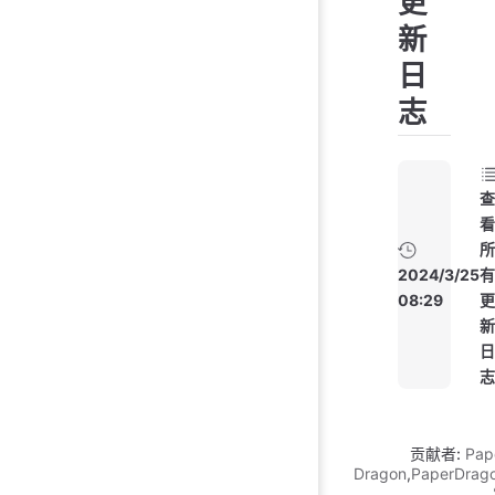
更
新
日
志
查
看
所
2024/3/25
有
08:29
更
新
日
志
贡献者:
Pap
Dragon
,
PaperDrag