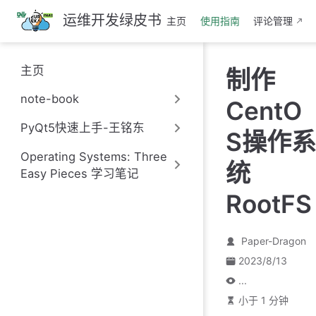
跳
运维开发绿皮书
主页
使用指南
评论管理
至
主
要
主页
制作
內
容
note-book
CentO
PyQt5快速上手-王铭东
S操作系
Operating Systems: Three
统
Easy Pieces 学习笔记
RootFS
Paper-Dragon
2023/8/13
...
小于 1 分钟