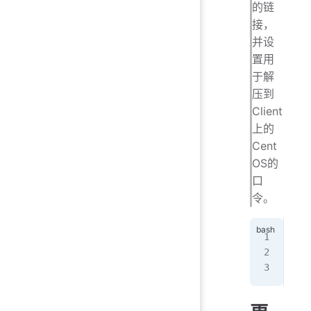
的链
接，
并设
置用
于解
压到
Client
上的
Cent
OS的
口
令。
tar
doc
[ro