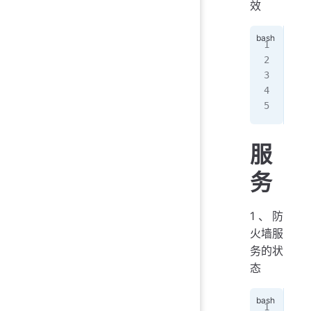
效
[ro
suc
[ro
suc
服
务
1、防
火墙服
务的状
态
[ro