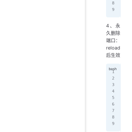
yes
[ro
4、永
久删除
端口：
reload
后生效
[ro
suc
[ro
yes
[ro
suc
[ro
no
[ro