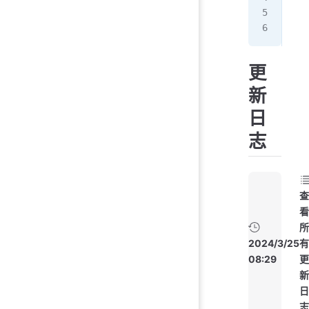
[ro
no
更
新
日
志
查
看
所
2024/3/25
有
08:29
更
新
日
志