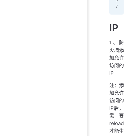
[ro
IP
1、防
火墙添
加允许
访问的
IP
注：添
加允许
访问的
IP后，
需要
reload
才能生