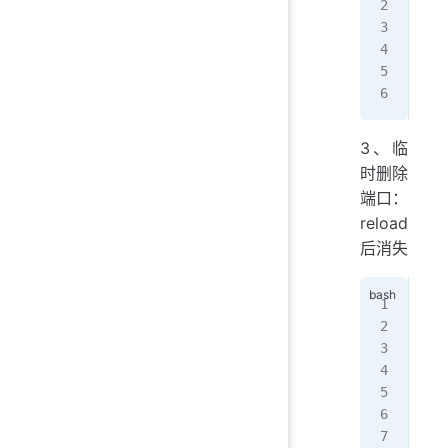
suc
[ro
suc
[ro
yes
3、临
时删除
端口：
reload
后消失
[ro
suc
[ro
no
[ro
suc
[ro