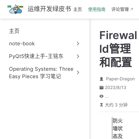
跳
运维开发绿皮书
主页
使用指南
评论管理
至
主
要
主页
Firewal
內
容
note-book
ld管理
PyQt5快速上手-王铭东
和配置
Operating Systems: Three
Easy Pieces 学习笔记
Paper-Dragon
2023/8/13
...
大约 3 分钟
防火
墙状
态及