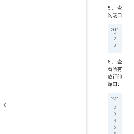
5、查
询端口
[ro
yes
[ro
6、查
看所有
放行的
端口：
[ro
suc
[ro
suc
[ro
999