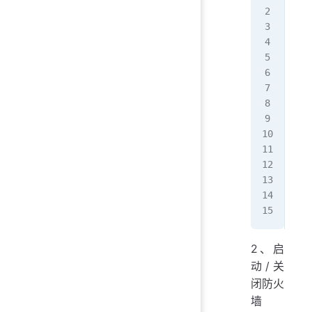
●
 f
   
   
   
 Ma
   
   
10
10
11
11
Hin
[ro
2、启
动/关
闭防火
墙