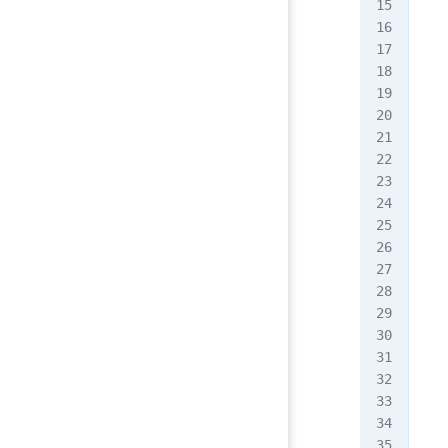
   
   
   
   
   
   
   
   
   
   
   
   
   
   
   
   
   
   
   
   
   