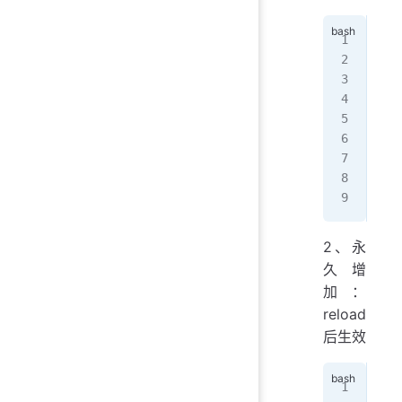
[ro
suc
[ro
yes
[ro
suc
[ro
no
[ro
2、永
久增
加：
reload
后生效
[ro