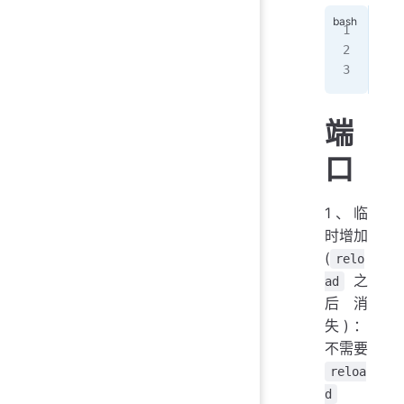
[ro
suc
[ro
端
口
1、临
时增加
(
relo
之
ad
后消
失)：
不需要
reloa
d