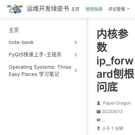
跳
运维开发绿皮书
主页
使用指南
评论管理
至
主
要
主页
内核参
內
容
note-book
数
PyQt5快速上手-王铭东
ip_forw
Operating Systems: Three
ard刨根
Easy Pieces 学习笔记
问底
Paper-Dragon
2023/8/13
...
小于 1 分钟