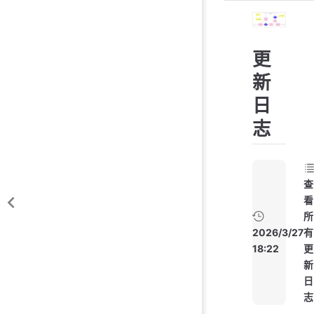
更
新
日
志
查
看
所
2026/3/27
有
18:22
更
新
日
志