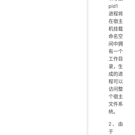
pid1
进程将
在宿主
机挂载
命名空
间中拥
有一个
工作目
录，生
成的进
程可以
访问整
个宿主
文件系
统。
2、由
于