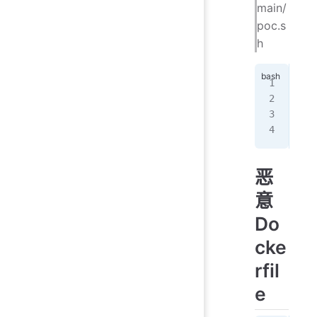
main/
poc.s
h
#! 
for
   
don
恶
意
Do
cke
rfil
e