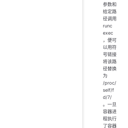
参数和
给定路
径调用
runc
exec
，便可
以用符
号链接
将该路
径替换
为
/proc/
self/f
d/7/
。一旦
容器进
程执行
了容器