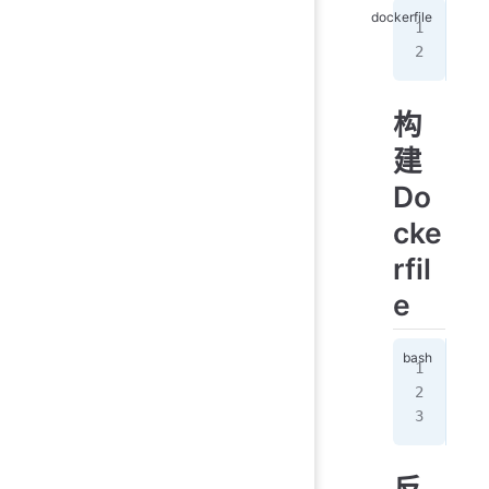
FRO
WOR
构
建
Do
cke
rfil
e
doc
doc
doc
反