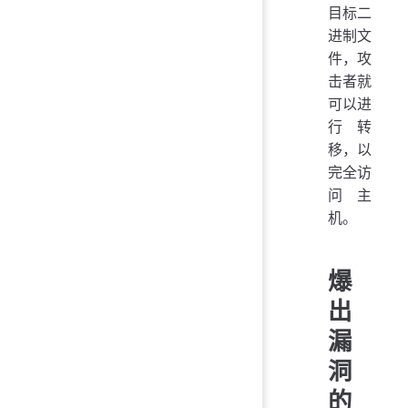
目标二
进制文
件，攻
击者就
可以进
行转
移，以
完全访
问主
机。
爆
出
漏
洞
的