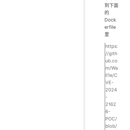
到下面
的
Dock
erfile
里
https:
//gith
ub.co
m/Wa
ll1e/C
VE-
2024
-
2162
6-
POC/
blob/