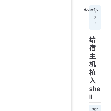
FRO
WOR
CMD
给
宿
主
机
植
入
she
ll