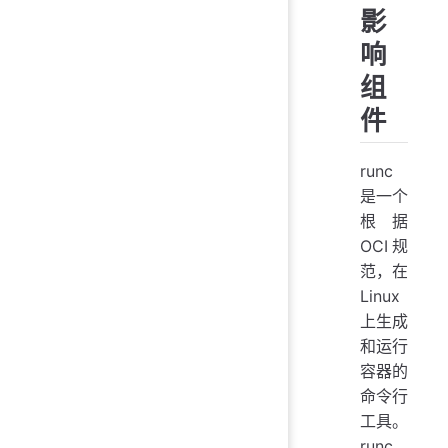
影
响
组
件
runc
是一个
根据
OCI规
范，在
Linux
上生成
和运行
容器的
命令行
工具。
runc