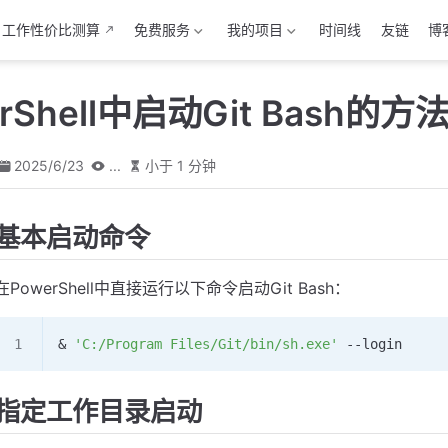
工作性价比测算
免费服务
我的项目
时间线
友链
博
rShell中启动Git Bash的方
2025/6/23
...
小于 1 分钟
基本启动命令
在PowerShell中直接运行以下命令启动Git Bash：
& 
'C:/Program Files/Git/bin/sh.exe'
 --
login
指定工作目录启动