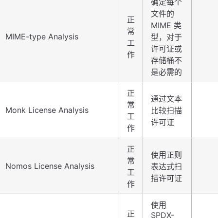
确定每个
文件的
正
MIME 类
常
MIME-type Analysis
型，对于
工
许可证或
作
存储桶不
是必需的
正
通过文本
常
Monk License Analysis
比较扫描
工
许可证
作
正
使用正则
常
Nomos License Analysis
表达式扫
工
描许可证
作
使用
正
SPDX-