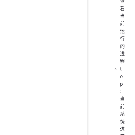
查
看
当
前
运
行
的
进
程
t
o
p
:
当
前
系
统
进