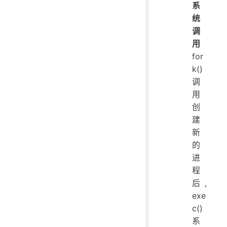
系
统
调
用
for
k()
调
用
创
建
新
的
进
程
后,
exe
c()
系