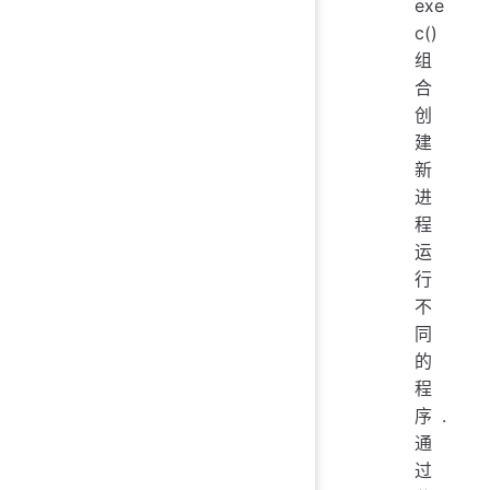
exe
c()
组
合
创
建
新
进
程
运
行
不
同
的
程
序.
通
过