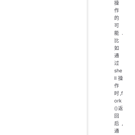
操
作
的
可
能.
比
如
通
过
she
ll操
作
时,f
ork
()返
回
后,
通