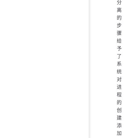
分
离
的
步
骤
给
予
了
系
统
对
进
程
的
创
建
添
加