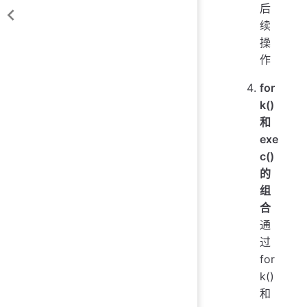
后
续
操
作
for
k()
和
exe
c()
的
组
合
通
过
for
k()
和