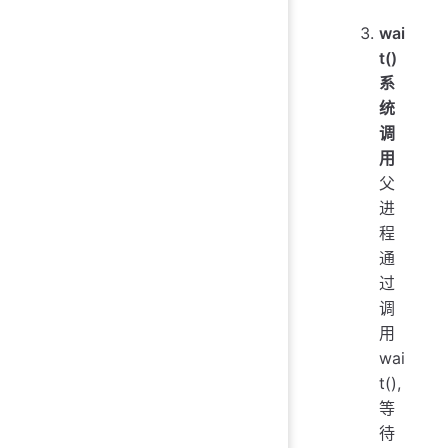
wai
t()
系
统
调
用
父
进
程
通
过
调
用
wai
t(),
等
待