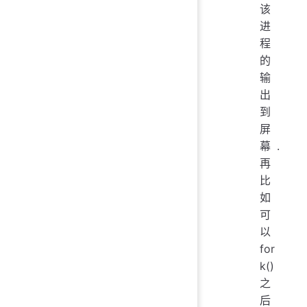
该
进
程
的
输
出
到
屏
幕.
再
比
如
可
以
for
k()
之
后