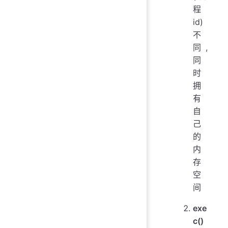
程
id)
不
同,
同
时
拥
有
自
己
的
内
存
空
间
exe
c()