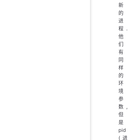
新
的
进
程.
他
们
有
同
样
的
环
境
参
数,
但
是
pid
(进