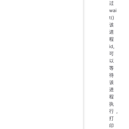
过
wai
t()
该
进
程
id,
可
以
等
待
该
进
程
执
行,
打
印