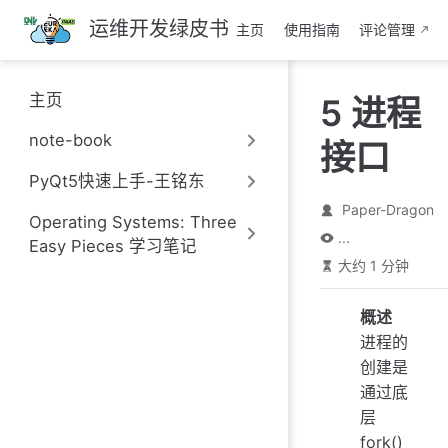
跳
运维开发绿皮书
主页
使用指南
评论管理
至
主
要
主页
5 进程
內
容
note-book
接口
PyQt5快速上手-王铭东
Paper-Dragon
Operating Systems: Three
...
Easy Pieces 学习笔记
大约 1 分钟
概述
进程的
创建是
通过底
层
fork()