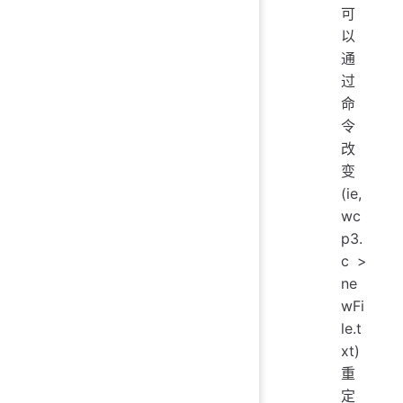
可
以
通
过
命
令
改
变
(ie,
wc
p3.
c >
ne
wFi
le.t
xt)
重
定