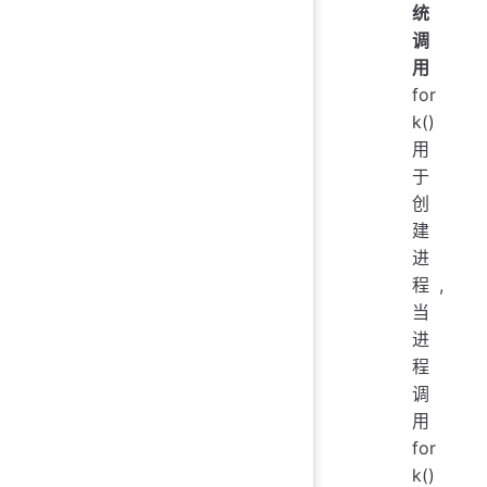
统
调
用
for
k()
用
于
创
建
进
程,
当
进
程
调
用
for
k()