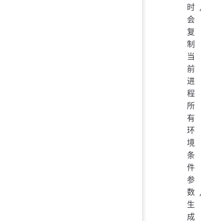
时,
会
复
制
当
前
进
程
所
有
环
境
条
件
参
数,
生
成