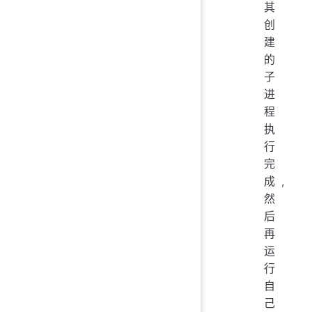
其
创
建
的
子
进
程
执
行
完
成,
然
后
再
运
行
自
己