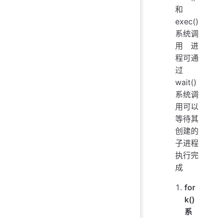
和
exec()
系统调
用 进
程可通
过
wait()
系统调
用可以
等待其
创建的
子进程
执行完
成
for
k()
系