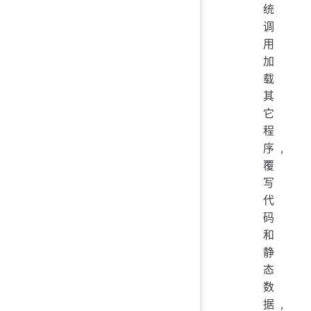
统
调
用
加
载
其
它
程
序,
覆
写
代
码
和
静
态
数
据,