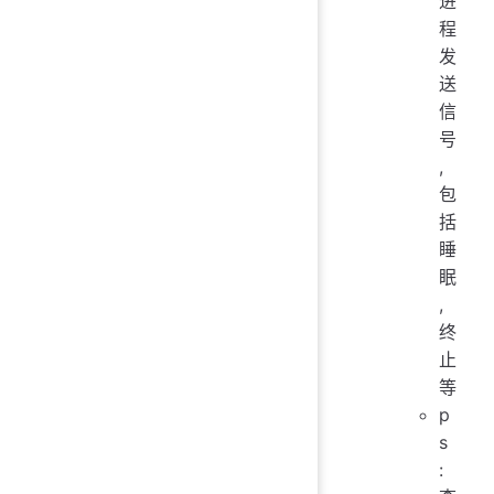
进
程
发
送
信
号
,
包
括
睡
眠
,
终
止
等
p
s
: