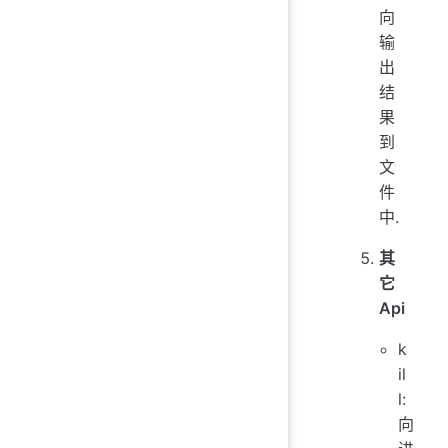
向
输
出
结
果
到
文
件
中.
其
它
Api
k
il
l:
向