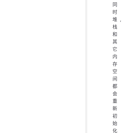
同
时
堆,
栈
和
其
它
内
存
空
间
都
会
重
新
初
始
化