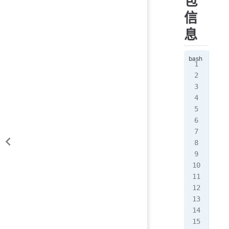
包
信
息
# a
ope
 
ope
 
ope
 
ope
 
ope
 