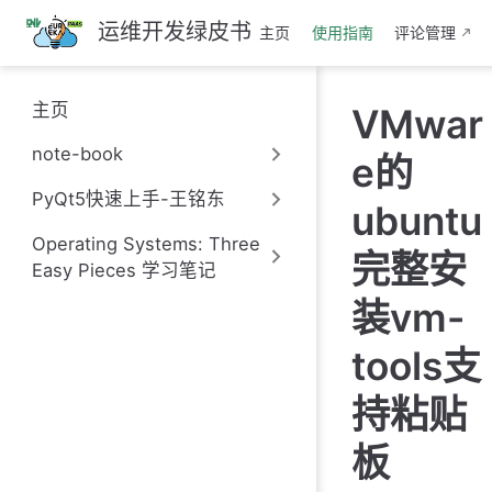
跳
运维开发绿皮书
主页
使用指南
评论管理
至
主
要
主页
VMwar
內
容
note-book
e的
PyQt5快速上手-王铭东
ubuntu
Operating Systems: Three
完整安
Easy Pieces 学习笔记
装vm-
tools支
持粘贴
板