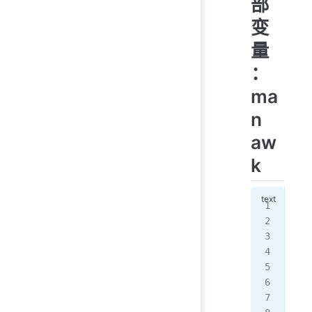
部
变
量
：
ma
n
aw
k
$0
NR
FN
NF
FS
[ro
[ro