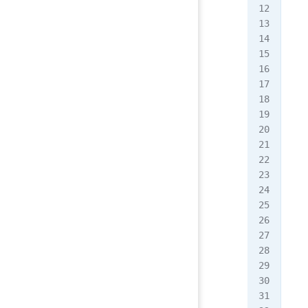
awk
aw
if
格
{i
awk
aw
循
whi
[ro
[ro
[ro
[r
[ro
111
333
666
[r