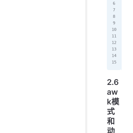
pr
[ro
[ro
%s
%d
%f
占1
-
pr
2.6
aw
k模
式
和
动