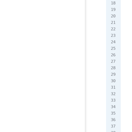
关
运算
< 
<=
==
!=
>=
> 
[ro
[ro
[ro
[ro
[ro
[ro
[ro
条
[ro
[ro