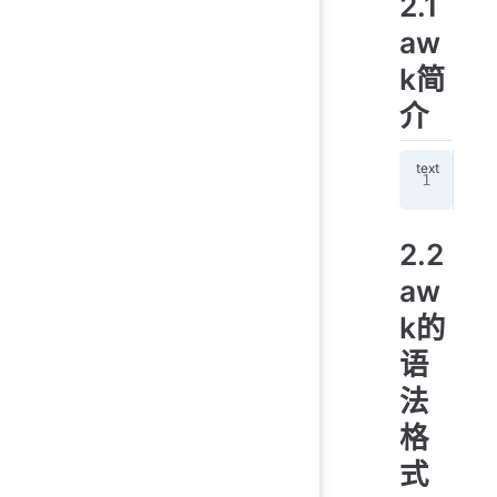
2.1
aw
k简
介
a
2.2
aw
k的
语
法
格
式