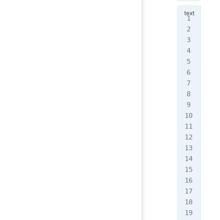
awk
awk
op
-
co
BEG
行处
[ro
0.5
ok
ok
ok
---
BE
aw
awk
示例
awk