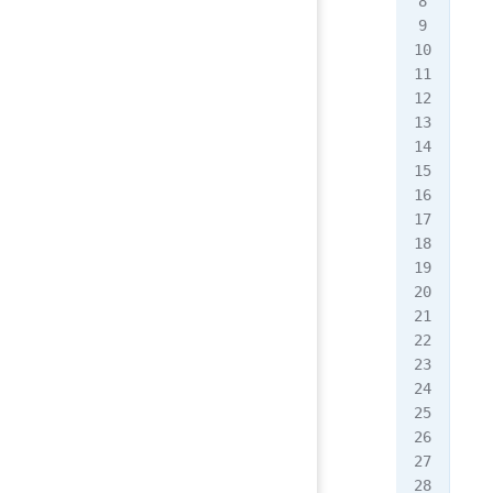
OF
[ro
RS:
ORS
区
字段
记录
lab
[ro
将
lab
[ro
[ro
roo
[ro
roo
x
0
0
roo