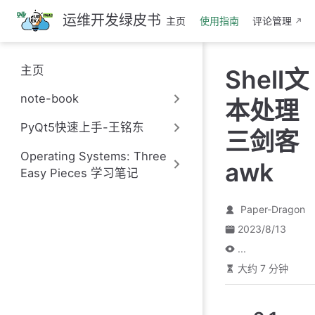
跳
运维开发绿皮书
主页
使用指南
评论管理
至
主
要
主页
Shell文
內
容
note-book
本处理
PyQt5快速上手-王铭东
三剑客
Operating Systems: Three
awk
Easy Pieces 学习笔记
Paper-Dragon
2023/8/13
...
大约 7 分钟