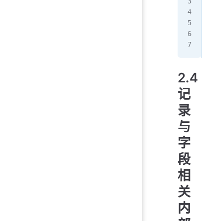
(
最多
(
(
(
2.4
记
录
与
字
段
相
关
内