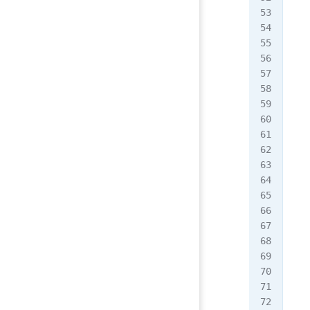
0
0
roo
/ro
/bi
bin
x
1
1
bin
/bi
/sb
数
[ro
roo
[ro
bin
[ro
roo