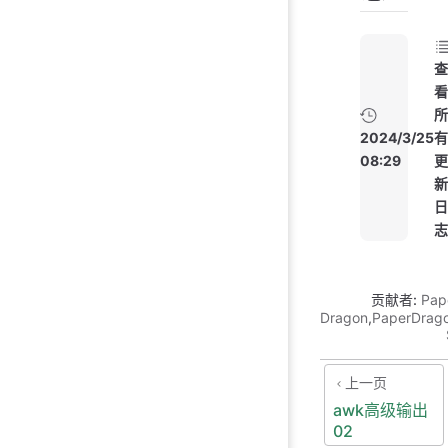
查
看
所
2024/3/25
有
08:29
更
新
日
志
贡献者:
Pap
Dragon
,
PaperDrag
上一页
awk高级输出
02