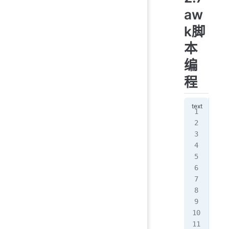
aw
k脚
本
编
程
条
if
格
{i
awk
aw
if
格
{i
awk