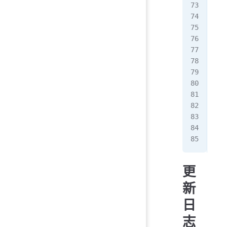
数
1.
2
按
[ro
[ro
按
[ro
[ro
注
更
新
日
志