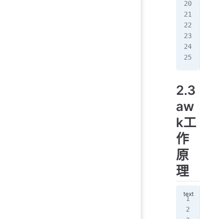
示例
awk
示例
示例
com
示例
2.3
aw
k工
作
原
理
[ro
(