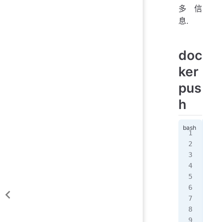
多信
息.
doc
ker
pus
h
doc
Usa
将
选
   
   