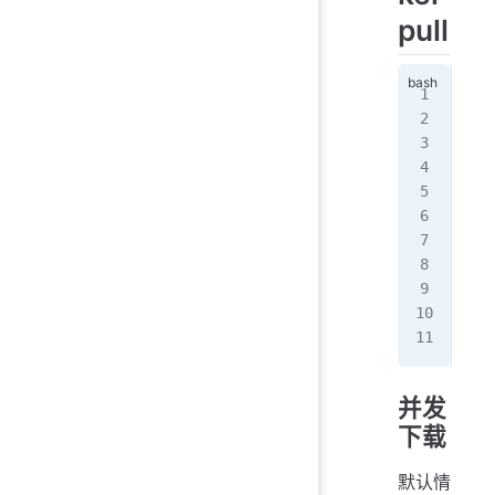
pull
doc
Usa
 
选
   
   
   
   
并发
下载
默认情