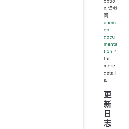
optio
n.请参
阅
daem
on
docu
menta
tion
for
more
detail
s.
更
新
日
志