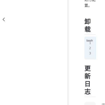
置。
卸
载
wge
bas
# 
更
新
日
志