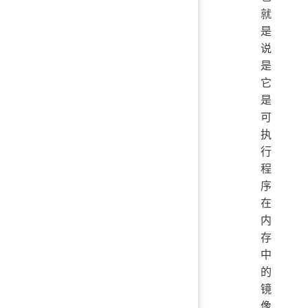
就
是
说
是
它
是
可
执
行
程
序
在
内
存
中
的
镜
像