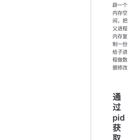
辟一个
内存空
间，把
父进程
内存复
制一份
给子进
程做数
据修改
通
过
pid
获
取