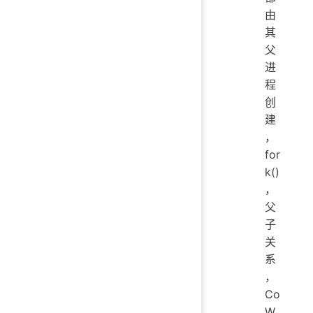
由
其
父
进
程
创
建
，
for
k()
，
父
子
关
系
，
Co
W