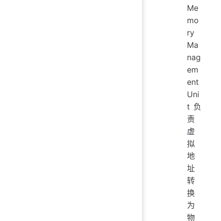
Me
mo
ry
Ma
nag
em
ent
Uni
t 负
责
虚
拟
地
址
转
换
为
物