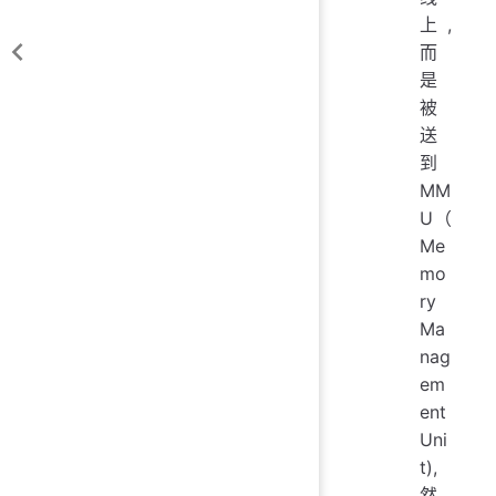
上,
而
是
被
送
到
MM
U（
Me
mo
ry
Ma
nag
em
ent
Uni
t),
然