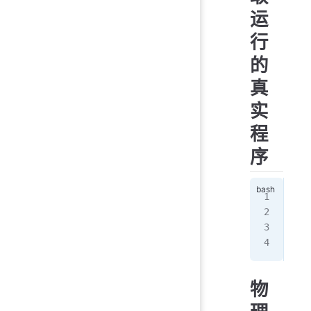
运
行
的
真
实
程
序
  !
 ps
 ll
 ca
物