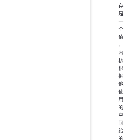
存
是
一
个
值
，
内
核
根
据
他
使
用
的
空
间
给
的