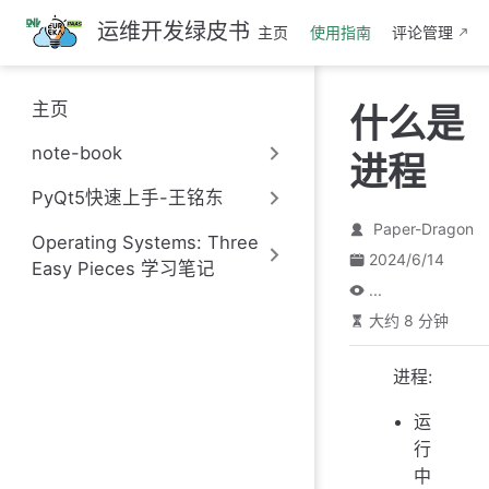
跳
运维开发绿皮书
主页
使用指南
评论管理
至
主
要
主页
什么是
內
容
note-book
进程
PyQt5快速上手-王铭东
Paper-Dragon
Operating Systems: Three
2024/6/14
Easy Pieces 学习笔记
...
大约 8 分钟
进程:
运
行
中