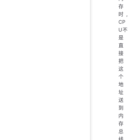
存
时,
CP
U不
是
直
接
把
这
个
地
址
送
到
内
存
总
线