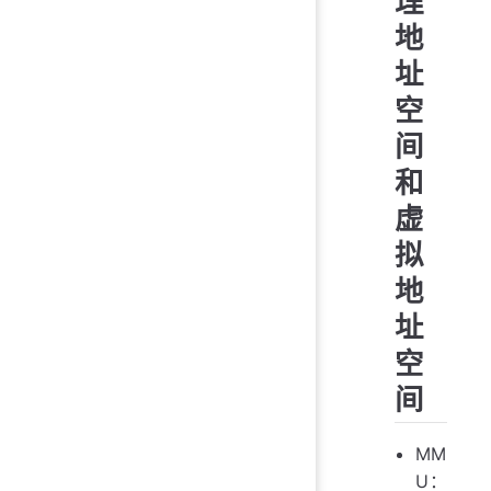
理
地
址
空
间
和
虚
拟
地
址
空
间
MM
U：