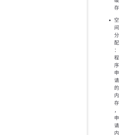
缓
存
空
间
分
配
：
程
序
申
请
的
内
存
，
申
请
内