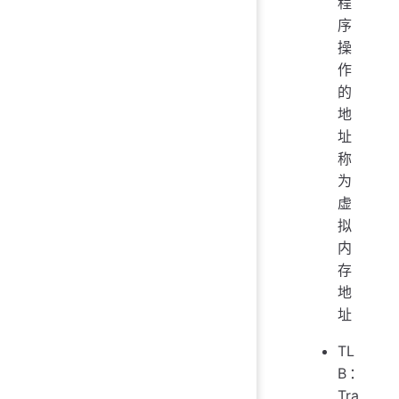
程
序
操
作
的
地
址
称
为
虚
拟
内
存
地
址
TL
B：
Tra