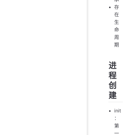
存
在
生
命
周
期
进
程
创
建
init
：
第
一