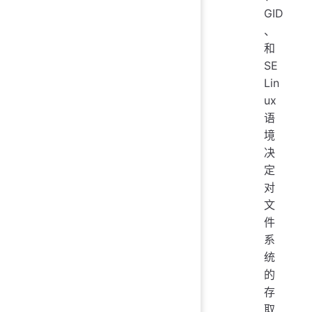
GID
、
和
SE
Lin
ux
语
境
决
定
对
文
件
系
统
的
存
取