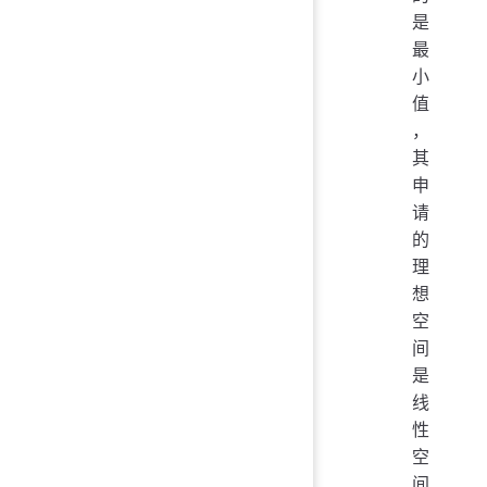
是
最
小
值
，
其
申
请
的
理
想
空
间
是
线
性
空
间