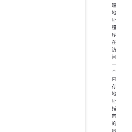
理
地
址
程
序
在
访
问
一
个
内
存
地
址
指
向
的
内