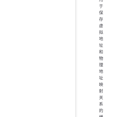
于
保
存
虚
拟
地
址
和
物
理
地
址
映
射
关
系
的