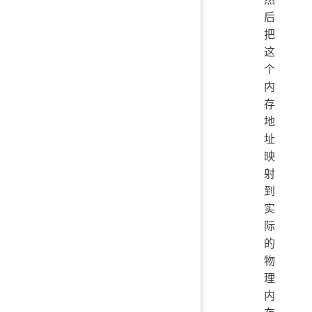
后
把
这
个
内
存
地
址
映
射
到
实
际
的
物
理
内