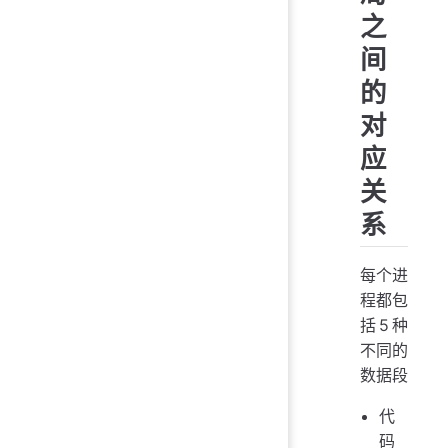
之
间
的
对
应
关
系
每个进
程都包
括5种
不同的
数据段
代
码