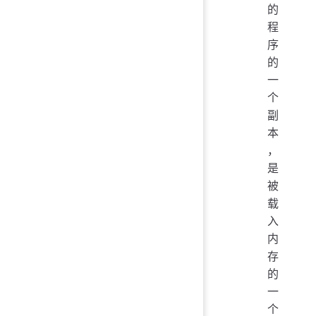
的
程
序
的
一
个
副
本
，
是
被
载
入
内
存
的
一
个