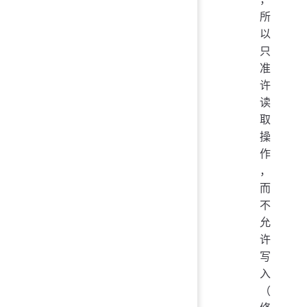
所
以
只
准
许
读
取
操
作
，
而
不
允
许
写
入
（