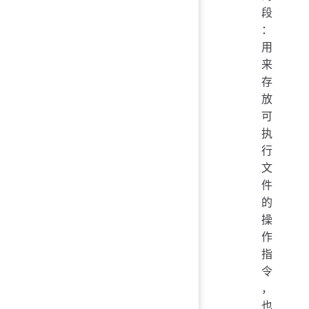
段
：
用
来
存
放
可
执
行
文
件
的
操
作
指
令
，
也