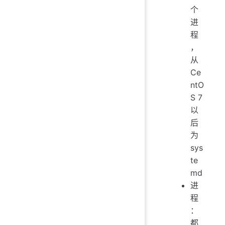
个
进
程
，
从
Ce
ntO
S 7
以
后
为
sys
te
md
进
程
：
都