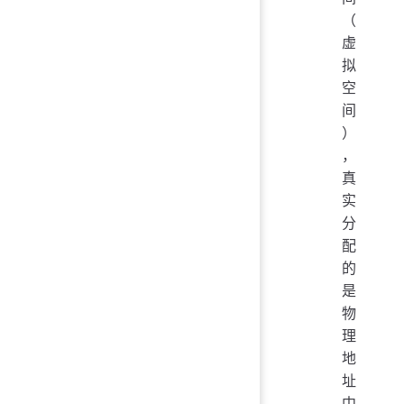
（
虚
拟
空
间
）
，
真
实
分
配
的
是
物
理
地
址
中