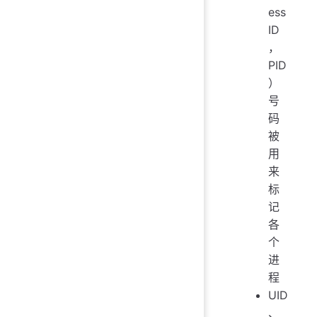
ess
ID
，
PID
）
号
码
被
用
来
标
记
各
个
进
程
UID
、