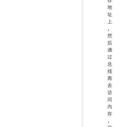
存
地
址
上
，
然
后
通
过
总
线
再
去
访
问
内
存
，