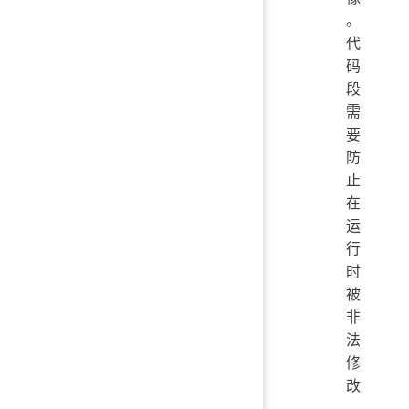
。
代
码
段
需
要
防
止
在
运
行
时
被
非
法
修
改
，