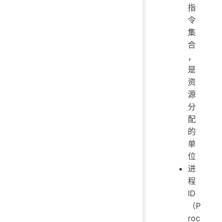
指
令
集
合
，
是
资
源
分
配
的
单
位
进
程
ID
（P
roc