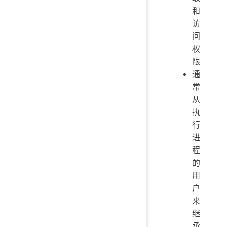
和
访
问
权
限
通
常
从
执
行
进
程
的
用
户
来
继
承