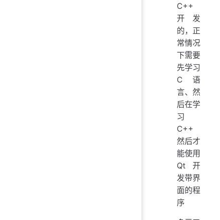
C++
开发
的，正
常情况
下需要
先学习
C语
言、然
后在学
习
C++
然后才
能使用
Qt开
发带界
面的程
序