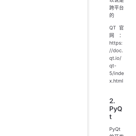
跨平台
的
QT官
网：
https:
//doc.
qt.io/
qt-
5/inde
x.html
2.
PyQ
t
PyQt