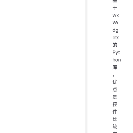
基
于
wx
Wi
dg
ets
的
Pyt
hon
库
，
优
点
是
控
件
比
较