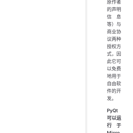
原作者
的声明
信息
等）与
商业协
议两种
授权方
式，因
此它可
以免费
地用于
自由软
件的开
发。
PyQt
可以运
行于
Micro