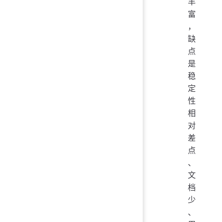
丰
富
，
缺
点
是
稳
定
性
相
对
差
点
、
文
档
少
、