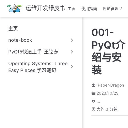
跳
运维开发绿皮书
主页
使用指南
评论管理
至
主
要
主页
001-
內
容
note-book
PyQt介
PyQt5快速上手-王铭东
绍与安
Operating Systems: Three
装
Easy Pieces 学习笔记
Paper-Dragon
2023/10/29
...
大约 3 分钟