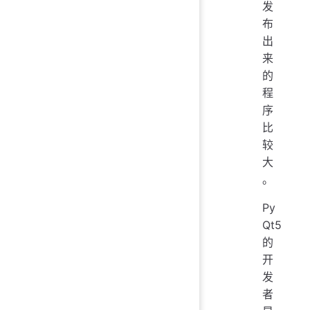
发
布
出
来
的
程
序
比
较
大
。
Py
Qt5
的
开
发
者