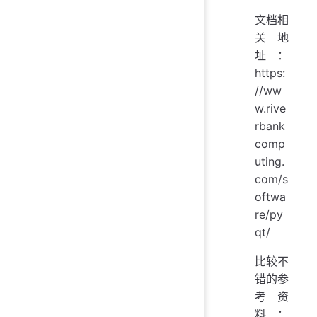
文档相
关地
址：
https:
//ww
w.rive
rbank
comp
uting.
com/s
oftwa
re/py
qt/
比较不
错的参
考资
料：