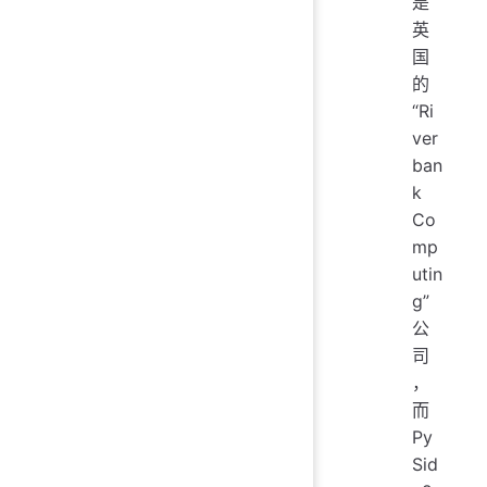
是
英
国
的
“Ri
ver
ban
k
Co
mp
utin
g”
公
司
，
而
Py
Sid