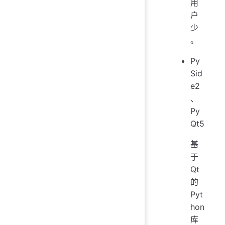
用
户
少
。
Py
Sid
e2
、
Py
Qt5
基
于
Qt
的
Pyt
hon
库