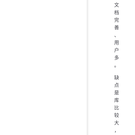
文
档
完
善
、
用
户
多
。
缺
点
是
库
比
较
大
，