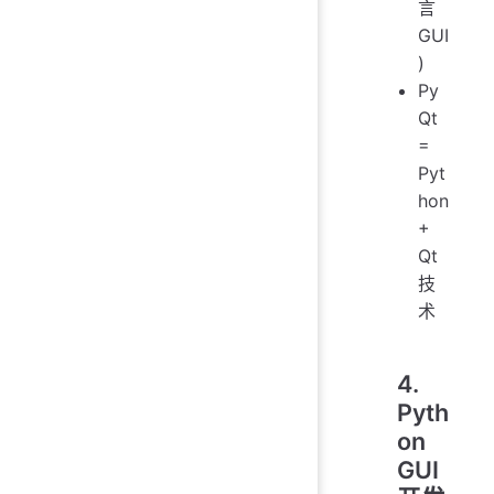
言
GUI
)
Py
Qt
=
Pyt
hon
+
Qt
技
术
4.
Pyth
on
GUI