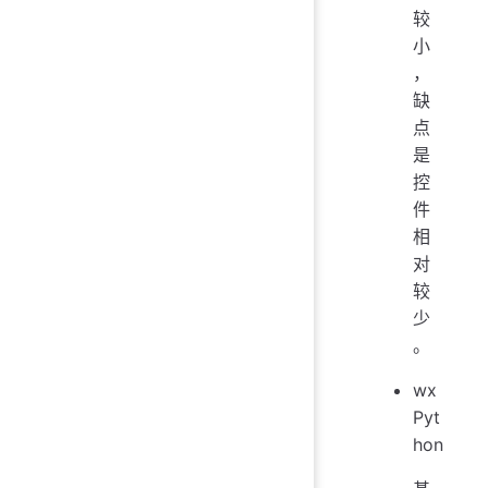
较
小
，
缺
点
是
控
件
相
对
较
少
。
wx
Pyt
hon