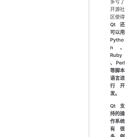
多亏了
开源社
区使得
Qt 还
可以用
Pytho
n、
Ruby
、Perl
等脚本
语言进
行开
发。
Qt 支
持的操
作系统
有很
多，例