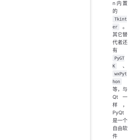
n内置
的
Tkint
。
er
其它替
代者还
有
PyGT
、
K
wxPyt
hon
等，与
Qt一
样，
PyQt
是一个
自由软
件