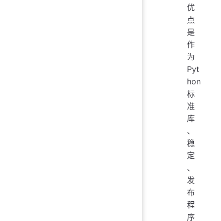
优
点
是
作
为
Pyt
hon
标
准
库
、
稳
定
、
发
布
程
序