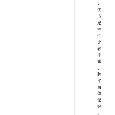
，
优
点
是
控
件
比
较
丰
富
、
跨
平
台
体
验
好
、