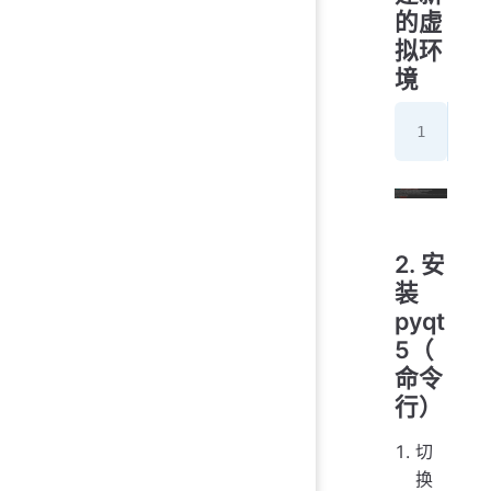
的虚
拟环
境
mkv
2. 安
装
pyqt
5（
命令
行）
切
换