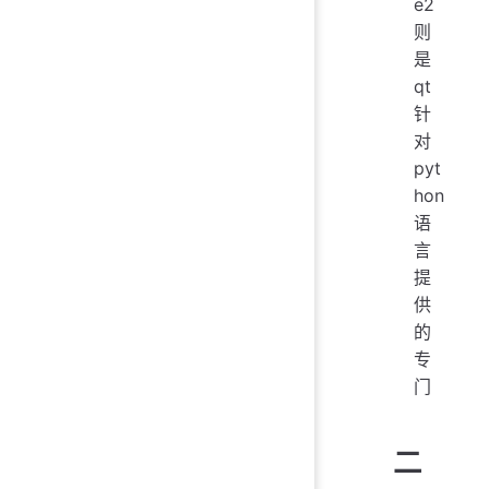
e2
则
是
qt
针
对
pyt
hon
语
言
提
供
的
专
门
二