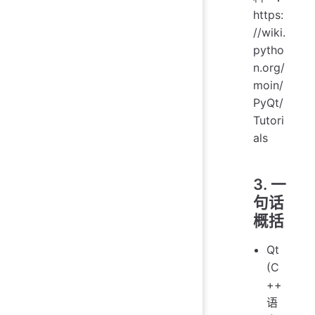
https:
//wiki.
pytho
n.org/
moin/
PyQt/
Tutori
als
3. 一
句话
概括
Qt
(C
++
语