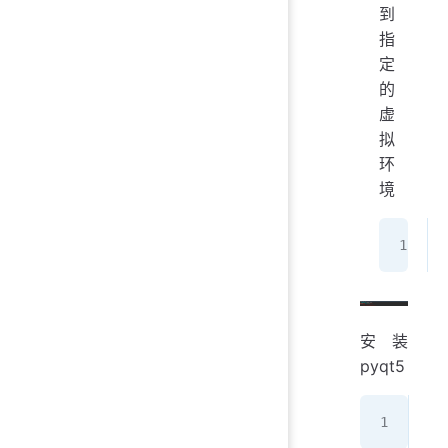
到
指
定
的
虚
拟
环
境
安装
pyqt5
pip