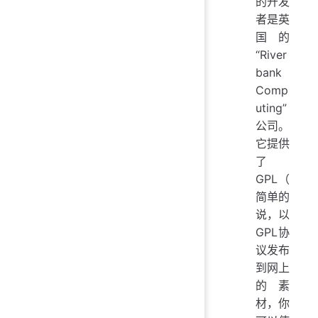
的开发
者是英
国的
“River
bank
Comp
uting”
公司。
它提供
了
GPL（
简单的
说，以
GPL协
议发布
到网上
的素
材，你