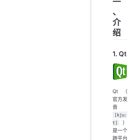
一
、
介
绍
1. Qt
Qt（
官方发
音
[kju:
）
t]
是一个
跨平台