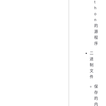
t
h
o
n
的
源
程
序
二
进
制
文
件
保
存
的
内