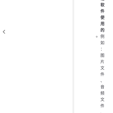
软
件
使
用
的
例
如
：
图
片
文
件
、
音
频
文
件
、