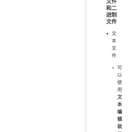
文件
和二
进制
文件
文
本
文
件
可
以
使
用
文
本
编
辑
软