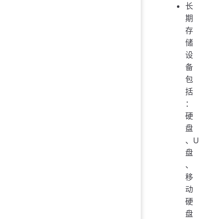
长
期
存
储
设
备
包
括
：
硬
盘
、U
盘
、
移
动
硬
盘