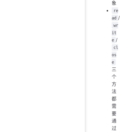
象
re
/
ad
wr
it
/
e
cl
os
e
三
个
方
法
都
需
要
通
过