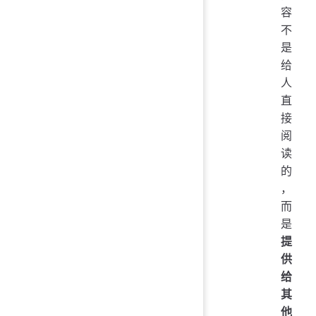
容
不
是
给
人
直
接
阅
读
的
，
而
是
提
供
给
其
他