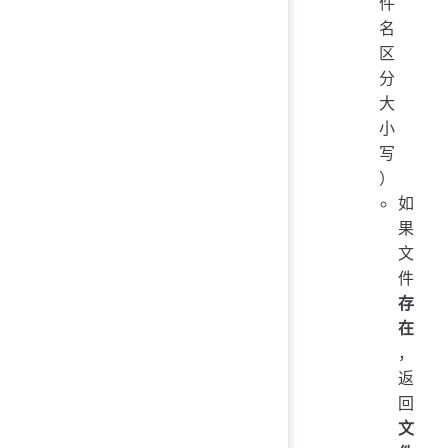
件
名
区
分
大
小
写
）
如
果
文
件
存
在
，
返
回
文