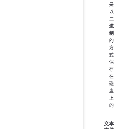
是
以
二
进
制
的
方
式
保
存
在
磁
盘
上
的
文本