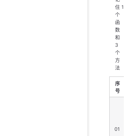
住 1
个
函
数
和
3
个
方
法
序
函
号
01
o