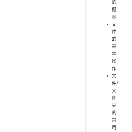
的
概
念
文
件
的
基
本
操
作
文
件/
文
件
夹
的
常
用