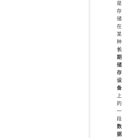
是
存
储
在
某
种
长
期
储
存
设
备
上
的
一
段
数
据