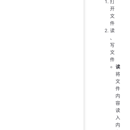
打
开
文
件
读
、
写
文
件
读
将
文
件
内
容
读
入
内