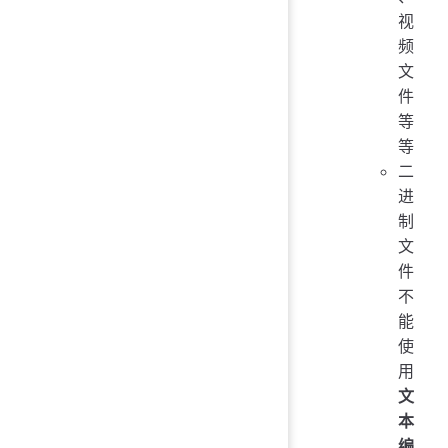
视
频
文
件
等
等
二
进
制
文
件
不
能
使
用
文
本
编