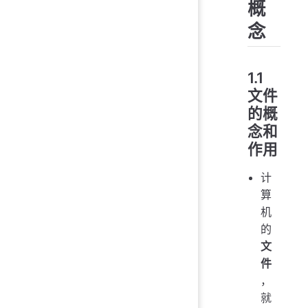
概
念
1.1
文件
的概
念和
作用
计
算
机
的
文
件
，
就