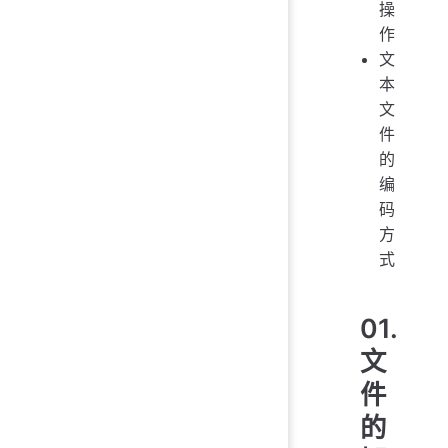
操
作
文
本
文
件
的
编
码
方
式
01.
文
件
的