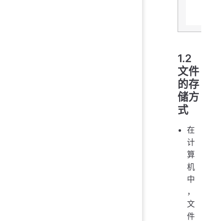
1.2
文件
的存
储方
式
在
计
算
机
中
，
文
件