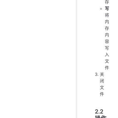
存
写
将
内
存
内
容
写
入
文
件
关
闭
文
件
2.2