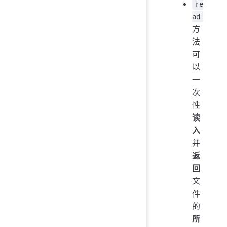
re
ad
方
法
可
以
一
次
性
读
入
并
返
回
文
件
的
所