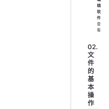
辑
软
件
查
看
02.
文
件
的
基
本
操
作