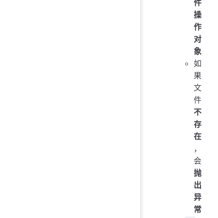
件
操
作
对
象
如
果
文
件
不
存
在
，
会
抛
出
异
常