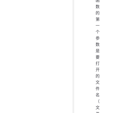
函
数
的
第
一
个
参
数
是
要
打
开
的
文
件
名
（
文