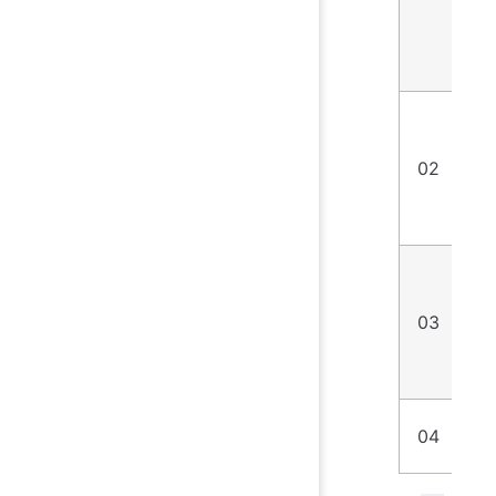
02
re
03
wr
04
cl