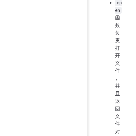
op
en
函
数
负
责
打
开
文
件
，
并
且
返
回
文
件
对