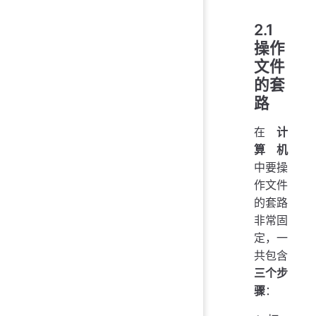
2.1
操作
文件
的套
路
在
计
算机
中要操
作文件
的套路
非常固
定，一
共包含
三个步
骤
：