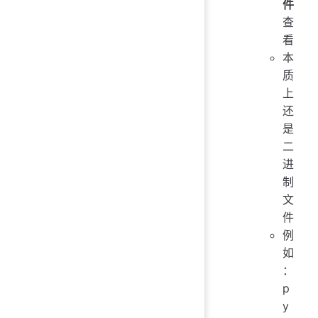
件
查
看
本
质
上
还
是
二
进
制
文
件
例
如
：
p
y