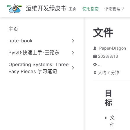
跳
运维开发绿皮书
主页
使用指南
评论管理
至
主
要
主页
文件
內
容
note-book
Paper-Dragon
PyQt5快速上手-王铭东
2023/8/13
Operating Systems: Three
...
Easy Pieces 学习笔记
大约 7 分钟
目
标
文
件