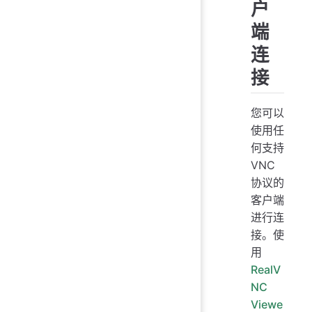
户
端
连
接
您可以
使用任
何支持
VNC
协议的
客户端
进行连
接。使
用
RealV
NC
Viewe