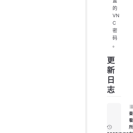
置
的
VN
C
密
码
。
更
新
日
志
查
看
所