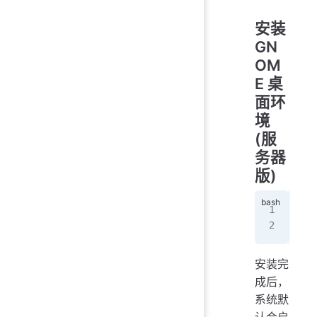
安装
GN
OM
E 桌
面环
境
(服
务器
版)
sud
sud
安装完
成后，
系统默
认会启