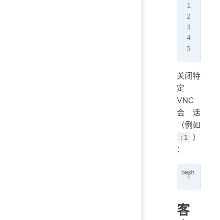
Tig
X D
:1 
:2 
关闭特
定
VNC
会话
（例如
）
:1
：
vnc
客