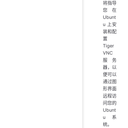
将指导
您在
Ubunt
u 上安
装和配
置
Tiger
VNC
服务
器，以
便可以
通过图
形界面
远程访
问您的
Ubunt
u 系
统。