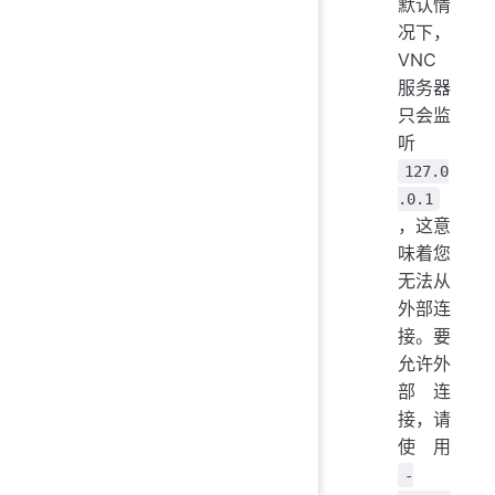
默认情
况下，
VNC
服务器
只会监
听
127.0
.0.1
，这意
味着您
无法从
外部连
接。要
允许外
部连
接，请
使用
-