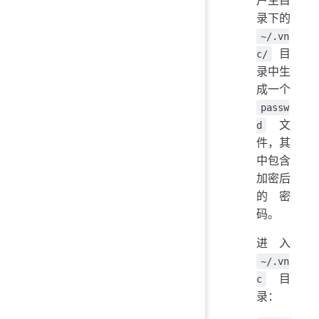
录下的
~/.vn
目
c/
录中生
成一个
passw
文
d
件，其
中包含
加密后
的密
码。
进入
~/.vn
目
c
录：