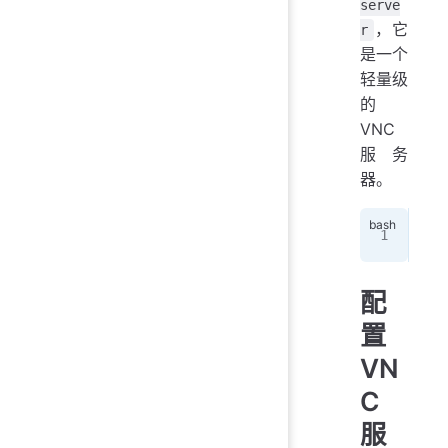
serve
，它
r
是一个
轻量级
的
VNC
服务
器。
sud
配
置
VN
C
服