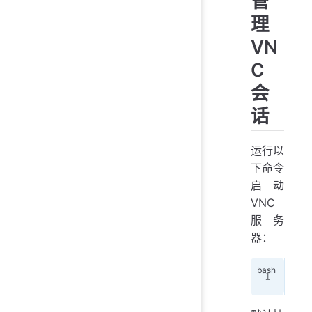
管
理
VN
C
会
话
运行以
下命令
启动
VNC
服务
器：
vnc