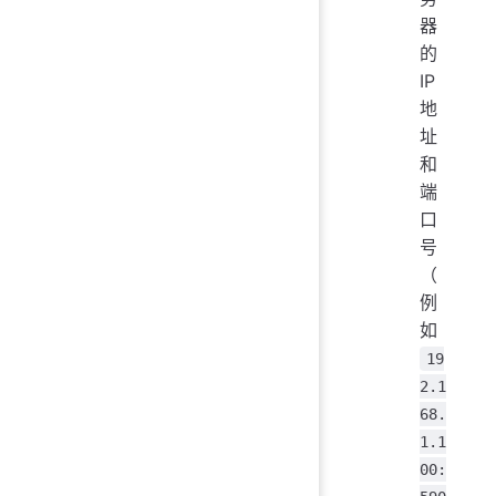
器
的
IP
地
址
和
端
口
号
（
例
如
19
2.1
68.
1.1
00: