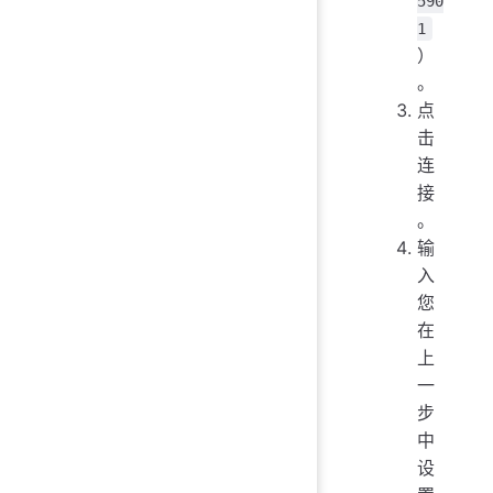
590
1
）
。
点
击
连
接
。
输
入
您
在
上
一
步
中
设