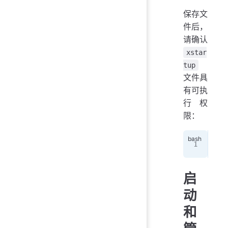
保存文
件后，
请确认
xstar
tup
文件具
有可执
行权
限：
chm
启
动
和