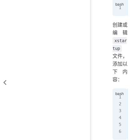
cd
 
创建或
编辑
xstar
tup
文件，
添加以
下内
容：
#!/
# S
[ 
-
[ 
-
vnc
dbu