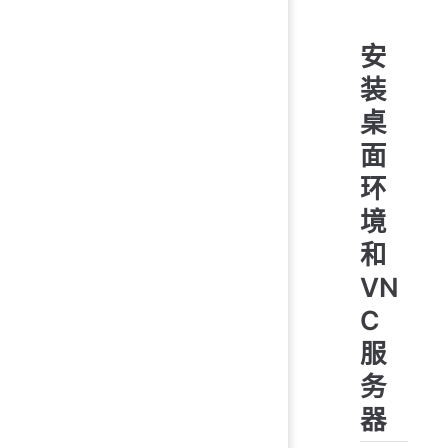
安
装
桌
面
环
境
和
VN
C
服
务
器