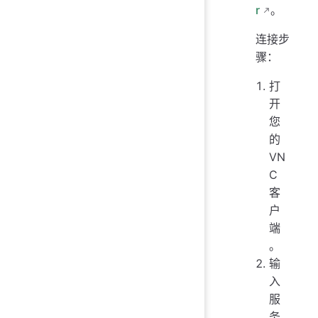
r
。
连接步
骤：
打
开
您
的
VN
C
客
户
端
。
输
入
服
务