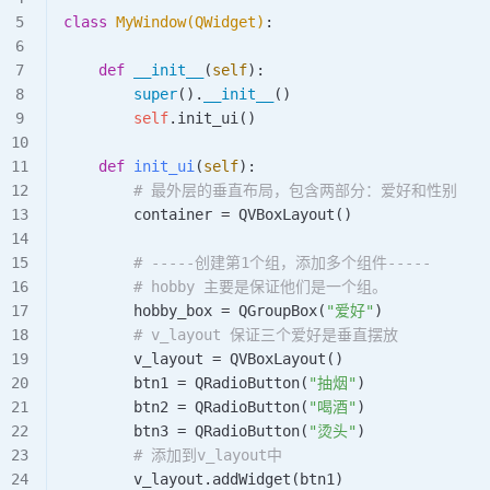
class
 MyWindow
(
QWidget
)
:
    def
 __init__
(
self
):
        super
().
__init__
()
        self
.
init_ui
()
    def
 init_ui
(
self
):
        # 最外层的垂直布局，包含两部分：爱好和性别
        container 
=
 QVBoxLayout
()
        # -----创建第1个组，添加多个组件-----
        # hobby 主要是保证他们是一个组。
        hobby_box 
=
 QGroupBox
(
"爱好"
)
        # v_layout 保证三个爱好是垂直摆放
        v_layout 
=
 QVBoxLayout
()
        btn1 
=
 QRadioButton
(
"抽烟"
)
        btn2 
=
 QRadioButton
(
"喝酒"
)
        btn3 
=
 QRadioButton
(
"烫头"
)
        # 添加到v_layout中
        v_layout.
addWidget
(btn1)