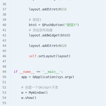
        layout.
addStretch
(
1
)
        # 按钮3
        btn3 
=
 QPushButton
(
"按钮3"
)
        # 添加到布局器
        layout.
addWidget
(btn3)
        layout.
addStretch
(
2
)
        self
.
setLayout
(layout)
if
 __name__
 ==
 '__main__'
:
    app 
=
 QApplication
(sys.argv)
    # 创建一个QWidget子类
    w 
=
 MyWindow
()
    w.
show
()