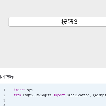
水平布局
import
 sys
from
 PyQt5.QtWidgets 
import
 QApplication, QWidge