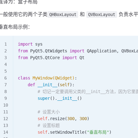
直译为：盒子布局
一般使用它的两个子类
和
负责水平
QHBoxLayout
QVBoxLayout
垂直布局示例：
import
 sys
from
 PyQt5.QtWidgets 
import
 QApplication, QVBoxL
from
 PyQt5.QtCore 
import
 Qt
class
 MyWindow
(
QWidget
)
:
    def
 __init__
(
self
):
        # 切记一定要调用父类的__init__方法，因为
        super
().
__init__
()
        # 设置大小
        self
.
resize
(
300
, 
300
)
        # 设置标题
        self
.
setWindowTitle
(
"垂直布局"
)