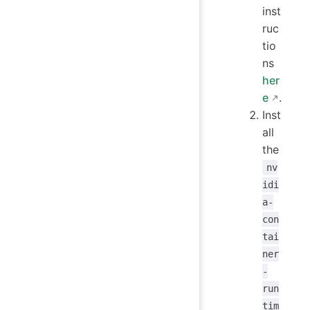
inst
ruc
tio
ns
her
e
.
Inst
all
the
nv
idi
a-
con
tai
ner
-
run
tim