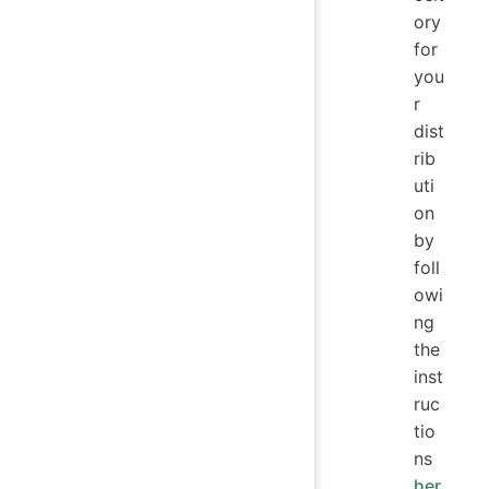
ory
for
you
r
dist
rib
uti
on
by
foll
owi
ng
the
inst
ruc
tio
ns
her