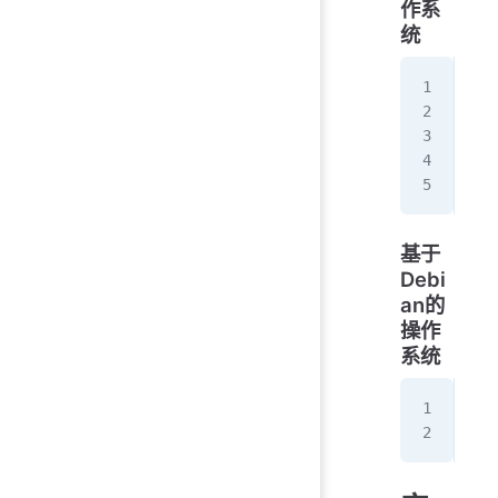
作系
统
DI
DIS
sud
sud
sud
基于
Debi
an的
操作
系统
cur
  s