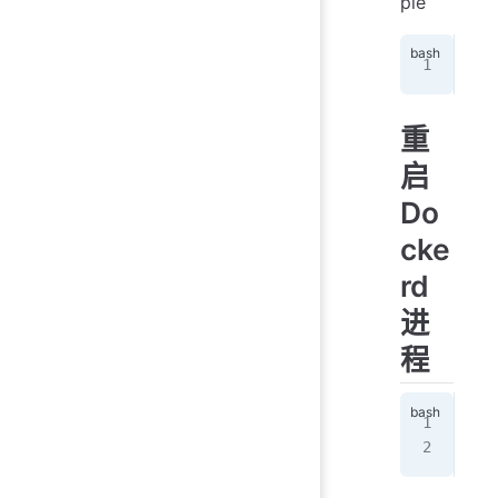
ple
doc
重
启
Do
cke
rd
进
程
sud
sud