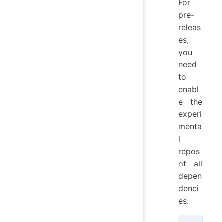
For
pre-
releas
es,
you
need
to
enabl
e the
experi
menta
l
repos
of all
depen
denci
es: