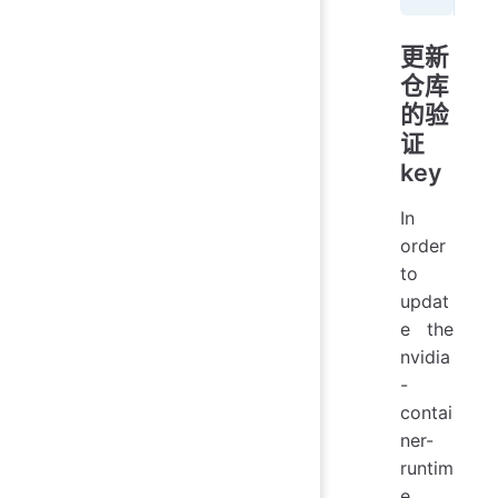
更新
仓库
的验
证
key
In
order
to
updat
e the
nvidia
-
contai
ner-
runtim
e