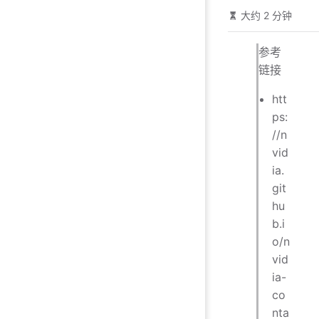
大约 2 分钟
参考
链接
htt
ps:
//n
vid
ia.
git
hu
b.i
o/n
vid
ia-
co
nta