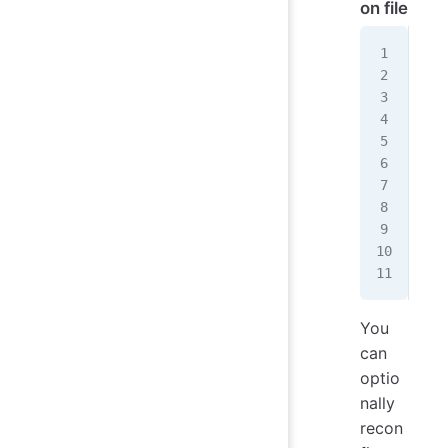
on file
sud
{
   
   
   
   
   
   
}
EOF
sud
You
can
optio
nally
recon