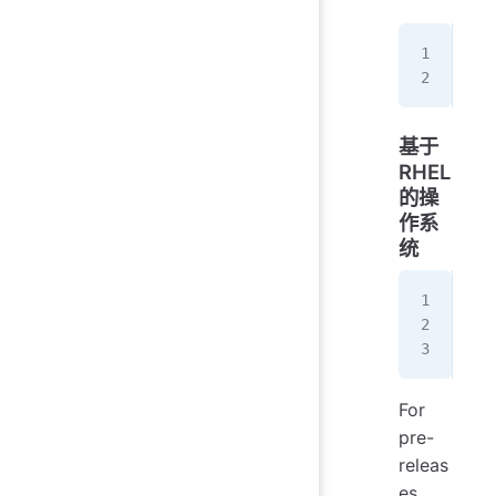
sud
sud
基于
RHEL
的操
作系
统
dis
cur
  s
For
pre-
releas
es,