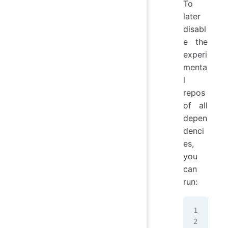
To
later
disabl
e the
experi
menta
l
repos
of all
depen
denci
es,
you
can
run:
sud
sud