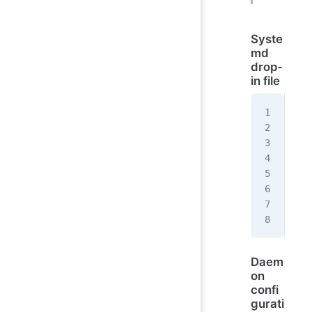
Syste
md
drop-
in file
sud
sud
[Se
Exe
Ex
EOF
sud
sud
Daem
on
confi
gurati