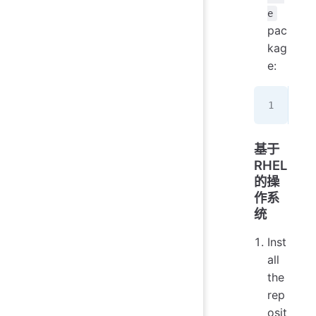
e
pac
kag
e:
sud
基于
RHEL
的操
作系
统
Inst
all
the
rep
osit