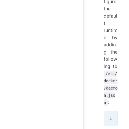
figure
the
defaul
t
runtim
e by
addin
g the
follow
ing to
/etc/
docker
/daemo
n.jso
:
n
"de