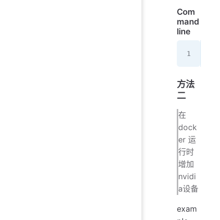
Com
mand
line
sud
方法
二
在
dock
er 运
行时
增加
nvidi
a设备
exam