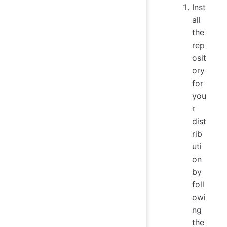
Inst
all
the
rep
osit
ory
for
you
r
dist
rib
uti
on
by
foll
owi
ng
the