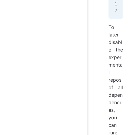
sud
sud
To
later
disabl
e the
experi
menta
l
repos
of all
depen
denci
es,
you
can
run: