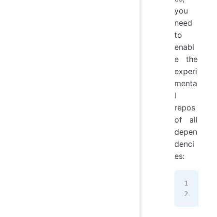
you
need
to
enabl
e the
experi
menta
l
repos
of all
depen
denci
es:
sud
sud