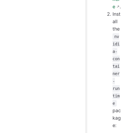
e
.
Inst
all
the
nv
idi
a-
con
tai
ner
-
run
tim
e
pac
kag
e: