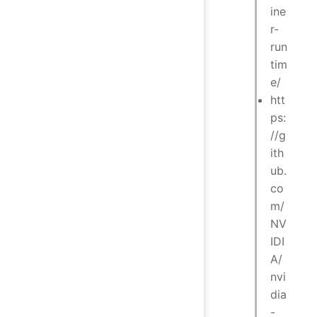
ine
r-
run
tim
e/
htt
ps:
//g
ith
ub.
co
m/
NV
IDI
A/
nvi
dia
-