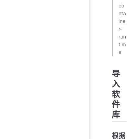
co
nta
ine
r-
run
tim
e
导
入
软
件
库
根据