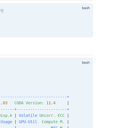
本号
------------------------------+
1.03
   CUDA
 Version:
 11.4
     |
-------+----------------------+
Disp.A
 | 
Volatile
 Uncorr.
 ECC
 |
-Usage
 | 
GPU-Util
  Compute
 M.
 |