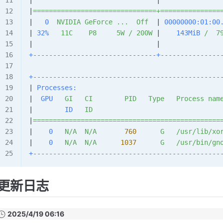
|                               |               
|
===============================+===============
|   
0
  NVIDIA
 GeForce
 ...
  Off
  | 
00000000:01:00
| 
32%
   11C
    P8
     5W
 /
 200W
 |    
143MiB
 /
  7
|                               |               
+-------------------------------+---------------
+-----------------------------------------------
| 
Processes:
                                    
|  
GPU
   GI
   CI
        PID
   Type
   Process
 nam
|        
ID
   ID
                                
|
===============================================
|    
0
   N/A
  N/A
       760
      G
   /usr/lib/xo
|    
0
   N/A
  N/A
      1037
      G
   /usr/bin/gn
+-----------------------------------------------
更新日志
2025/4/19 06:16