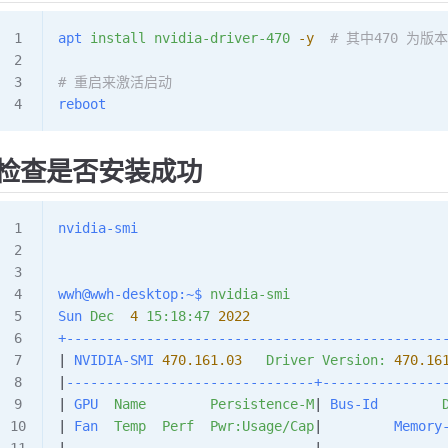
apt
 install
 nvidia-driver-470
 -y
  # 其中470 为版
# 重启来激活启动
reboot
检查是否安装成功
nvidia-smi
wwh@wwh-desktop:~$
 nvidia-smi
Sun
 Dec
  4
 15:18:47
 2022
+-----------------------------------------------
| 
NVIDIA-SMI
 470.161.03
   Driver
 Version:
 470.16
|
-------------------------------+---------------
| 
GPU
  Name
        Persistence-M
| 
Bus-Id
        
| 
Fan
  Temp
  Perf
  Pwr:Usage/Cap
|         
Memory