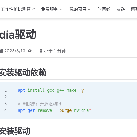
工作性价比测算
免费服务
我的项目
时间线
友链
博
dia驱动
2023/8/13
...
小于 1 分钟
安装驱动依赖
apt
 install
 gcc
 g++
 make
 -y
# 删除原有开源驱动包
apt-get
 remove
 --purge
 nvidia
*
安装驱动