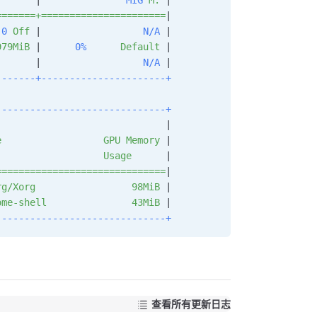
       |               
MIG
 M.
 |
=======+======================
|
.0
 Off
 |                  
N/A
 |
979MiB
 |      
0%
      Default
 |
       |                  
N/A
 |
-------+----------------------+
------------------------------+
                              |
e
                  GPU
 Memory
 |
                   Usage
      |
==============================
|
rg/Xorg
                 98MiB
 |
ome-shell
               43MiB
 |
------------------------------+
查看所有更新日志