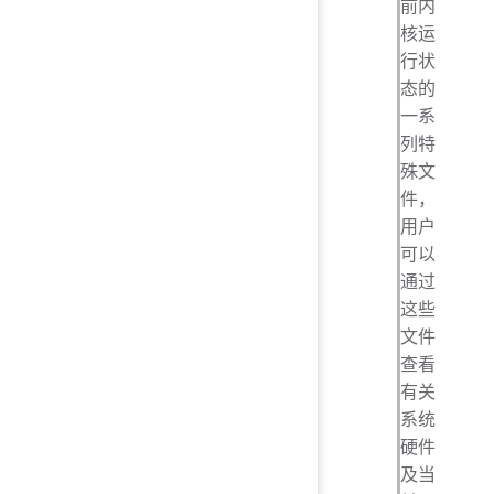
前内
核运
行状
态的
一系
列特
殊文
件，
用户
可以
通过
这些
文件
查看
有关
系统
硬件
及当