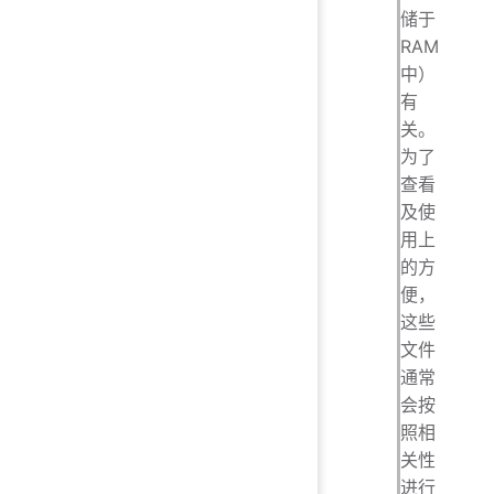
储于
RAM
中）
有
关。
为了
查看
及使
用上
的方
便，
这些
文件
通常
会按
照相
关性
进行