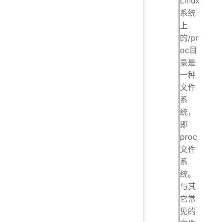
Linux
系统
上
的/pr
oc目
录是
一种
文件
系
统，
即
proc
文件
系
统。
与其
它常
见的