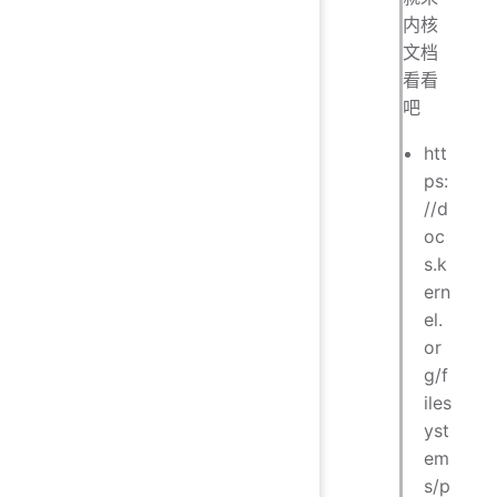
内核
文档
看看
吧
htt
ps:
//d
oc
s.k
ern
el.
or
g/f
iles
yst
em
s/p