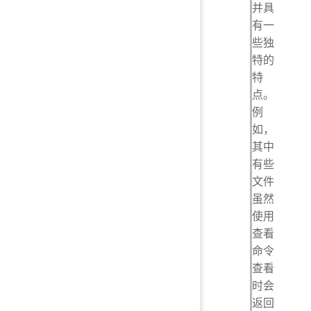
并具
有一
些独
特的
特
点。
例
如，
其中
有些
文件
虽然
使用
查看
命令
查看
时会
返回