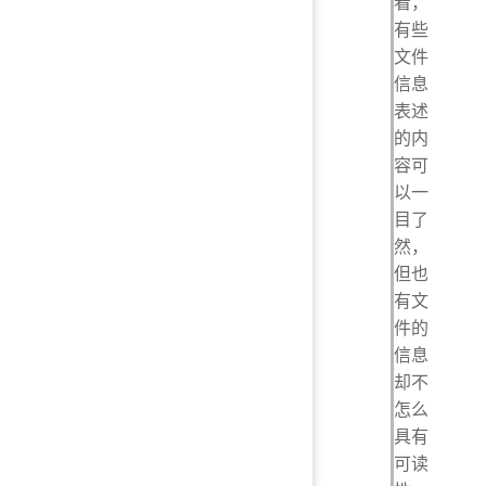
看，
有些
文件
信息
表述
的内
容可
以一
目了
然，
但也
有文
件的
信息
却不
怎么
具有
可读