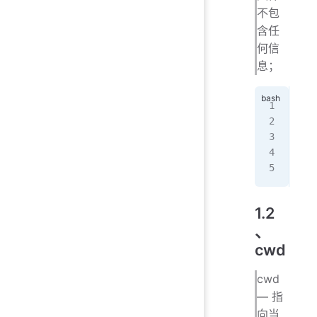
不包
含任
何信
息；
[ro
/us
.co
-sh
[ro
1.2
、
cwd
cwd
— 指
向当