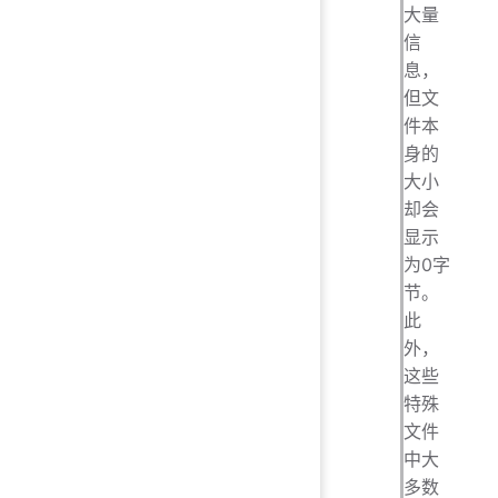
大量
信
息，
但文
件本
身的
大小
却会
显示
为0字
节。
此
外，
这些
特殊
文件
中大
多数