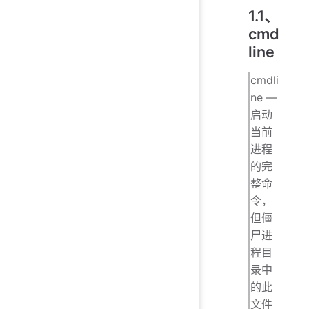
1.1、
cmd
line
cmdli
ne —
启动
当前
进程
的完
整命
令，
但僵
尸进
程目
录中
的此
文件