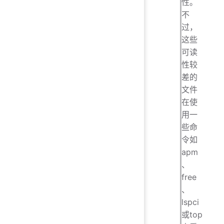
性。
不
过，
这些
可读
性较
差的
文件
在使
用一
些命
令如
apm
、
free
、
lspci
或top