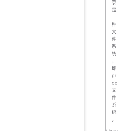
录
是
一
种
文
件
系
统
，
即
pr
oc
文
件
系
统
。