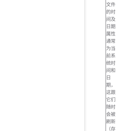
文件
的时
间及
日期
属性
通常
为当
前系
统时
间和
日
期，
这跟
它们
随时
会被
刷新
（存