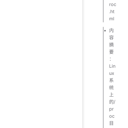
roc
.ht
ml
内
容
摘
要
：
Lin
ux
系
统
上
的/
pr
oc
目