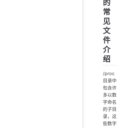
的
常
见
文
件
介
绍
/proc
目录中
包含许
多以数
字命名
的子目
录，这
些数字