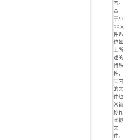
态。
基
于/pr
oc文
件系
统如
上所
述的
特殊
性，
其内
的文
件也
常被
称作
虚拟
文
件，