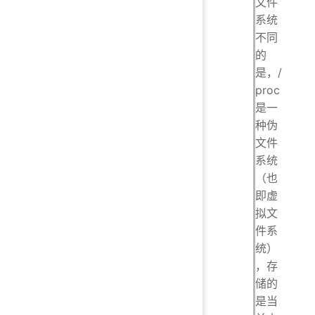
文件
系统
不同
的
是，/
proc
是一
种伪
文件
系统
（也
即虚
拟文
件系
统）
，存
储的
是当