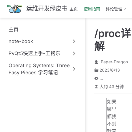
跳
运维开发绿皮书
主页
使用指南
评论管理
至
主
要
主页
/proc详
內
容
note-book
解
PyQt5快速上手-王铭东
Paper-Dragon
Operating Systems: Three
2023/8/13
Easy Pieces 学习笔记
...
大约 43 分钟
如果
哪里
都找
不到
就来