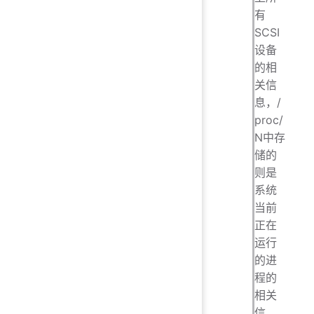
有
SCSI
设备
的相
关信
息，/
proc/
N中存
储的
则是
系统
当前
正在
运行
的进
程的
相关
信