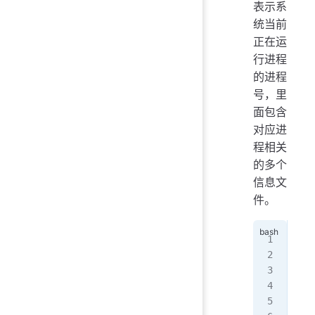
表示系
统当前
正在运
行进程
的进程
号，里
面包含
对应进
程相关
的多个
信息文
件。
[ro
tot
dr-
dr-
...