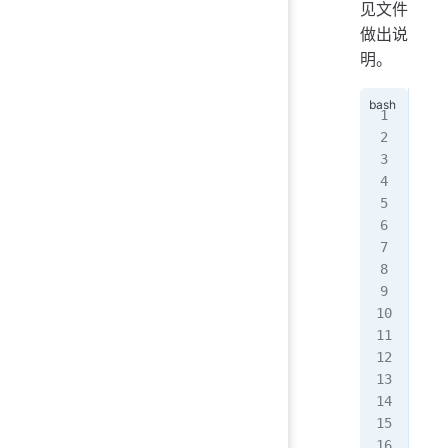
见文件
做出说
明。
[ro
tot
dr-
-rw
-r-
-r-
--w
-r-
-rw
-rw
-r-
-r-
lrw
-r-
lrw
dr-