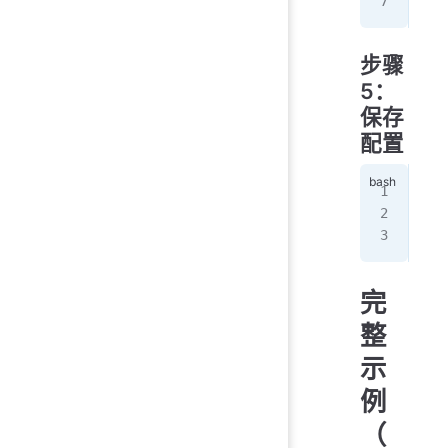
Rou
步骤
5：
保存
配置
Rou
# 
Rou
完
整
示
例
（