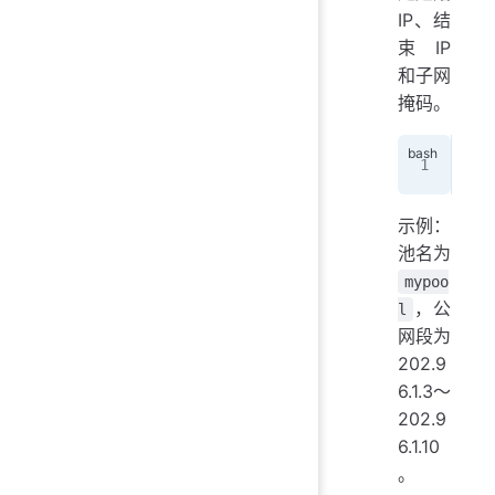
IP、结
束 IP
和子网
掩码。
Rou
示例：
池名为
mypoo
，公
l
网段为
202.9
6.1.3～
202.9
6.1.10
。