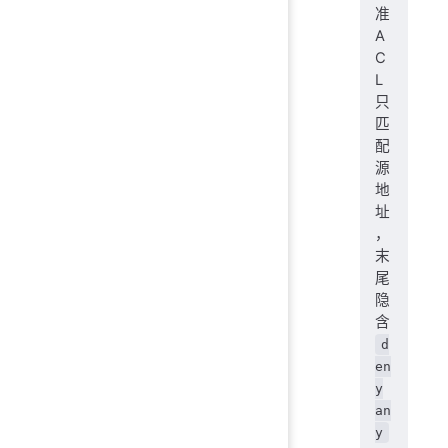
准
A
C
L
只
匹
配
源
地
址
，
末
尾
隐
含
d
en
y
an
y