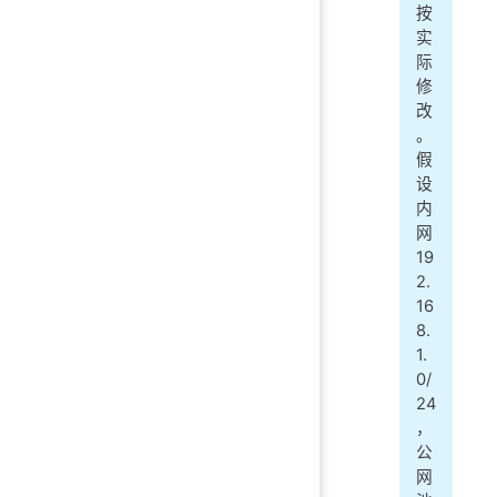
按
实
际
修
改
。
假
设
内
网
19
2.
16
8.
1.
0/
24
，
公
网