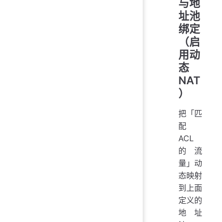
与地
址池
绑定
（启
用动
态
NAT
）
把「匹
配
ACL
的流
量」动
态映射
到上面
定义的
地址