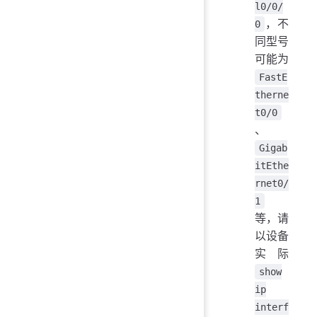
l0/0/
，不
0
同型号
可能为
FastE
therne
t0/0
、
Gigab
itEthe
rnet0/
1
等，请
以设备
实际
show
ip
interf