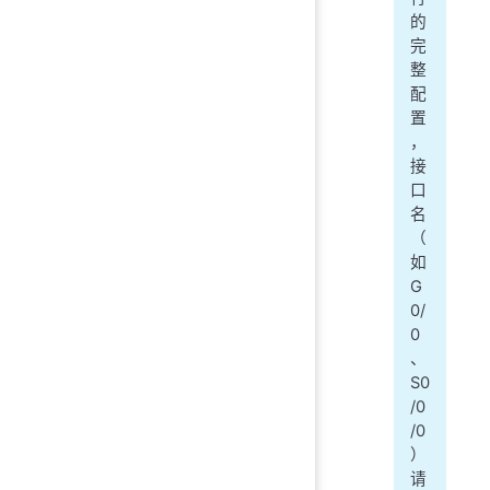
的
完
整
配
置
，
接
口
名
（
如
G
0/
0
、
S0
/0
/0
）
请