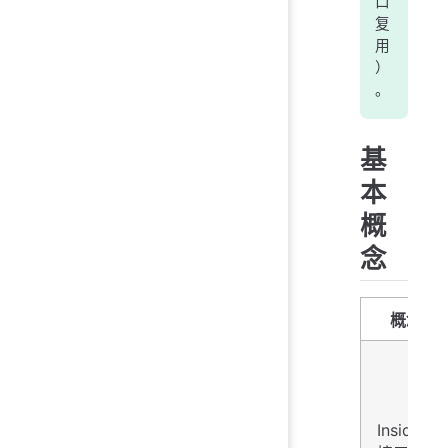
口
复
用
）
。
基
本
概
念
概念
Inside