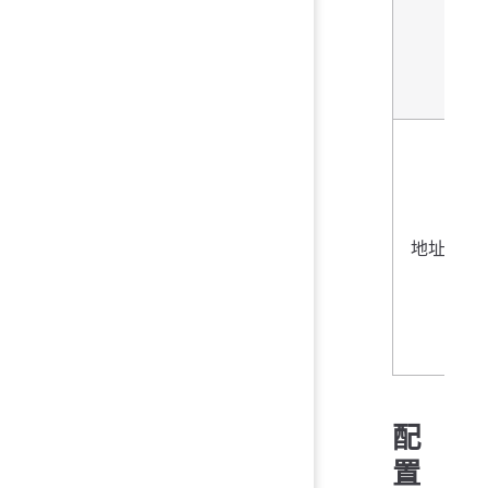
地址池
配
置