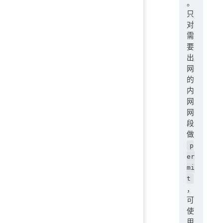
。
只
对
需
要
出
网
的
内
网
网
段
做
p
er
mi
t
，
可
使
用