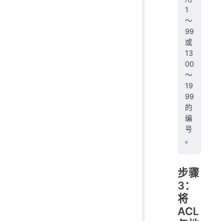
1
～
99
或
13
00
～
19
99
的
编
号
。
步骤
3：
将
ACL