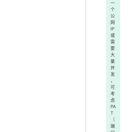
一
个
公
网
IP
或
需
要
大
量
并
发
，
可
考
虑
PA
T
（
端