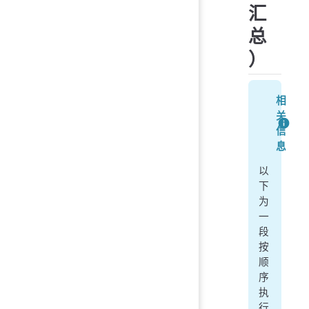
汇
总
）
相
关
信
息
以
下
为
一
段
按
顺
序
执
行