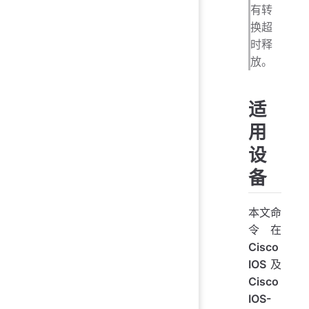
有转
换超
时释
放。
适
用
设
备
本文命
令在
Cisco
IOS
及
Cisco
IOS-