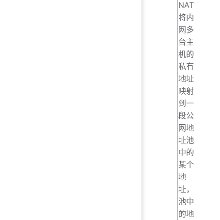
NAT
将内
网多
台主
机的
私有
地址
映射
到一
段公
网地
址池
中的
某个
地
址，
池中
的地