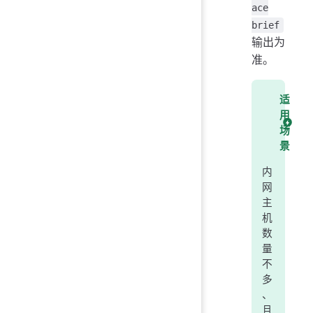
ace
brief
输出为
准。
适
用
场
景
内
网
主
机
数
量
不
多
、
且