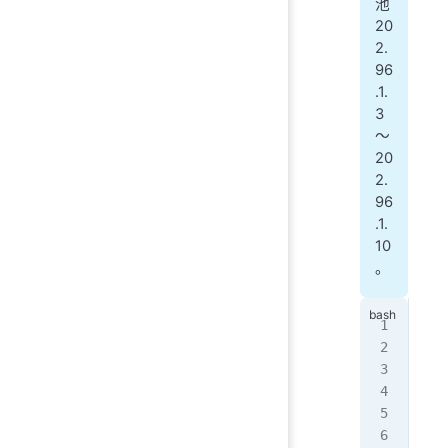
池
20
2.
96
.1.
3
～
20
2.
96
.1.
10
。
Rou
Rou
Rou
Rou
Rou
Rou