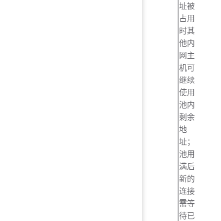
址被
占用
时其
他内
网主
机可
继续
使用
池内
剩余
地
址；
池用
满后
新的
连接
需等
待已