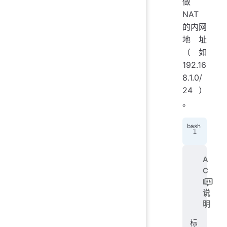
做
NAT
的内网
地址
（如
192.16
8.1.0/
24）
。
Rou
A
C
L
说
明
标