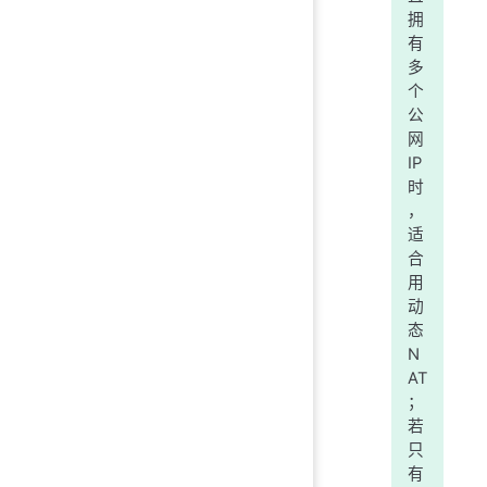
拥
有
多
个
公
网
IP
时
，
适
合
用
动
态
N
AT
；
若
只
有