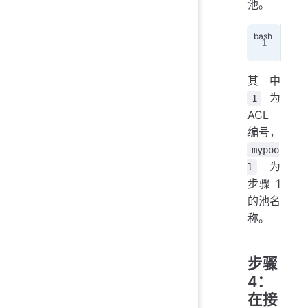
池。
Rou
其中
为
1
ACL
编号，
mypoo
为
l
步骤 1
的池名
称。
步骤
4：
在接