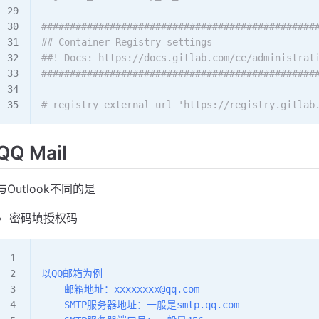
################################################
## Container Registry settings
##! Docs: https://docs.gitlab.com/ce/administrat
################################################
# registry_external_url 'https://registry.gitlab
QQ Mail
与Outlook不同的是
密码填授权码
以QQ邮箱为例
    邮箱地址：xxxxxxxx@qq.com
    SMTP服务器地址：一般是smtp.qq.com