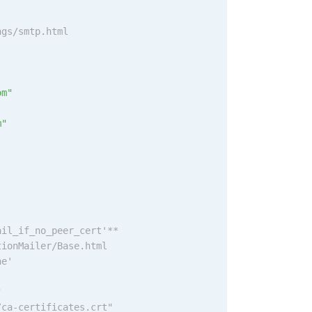
ngs/smtp.html
om"
m"
ail_if_no_peer_cert'**
tionMailer/Base.html
ne'
"
/ca-certificates.crt"