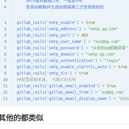
    SMTP服务器端口号：一般是456
    登录QQ邮箱并生成QQ邮箱第三方登录授权码
gitlab_rails[
'smtp_enable'
]
 =
 true
gitlab_rails[
'smtp_address'
]
 =
 "smtp.qq.com"
gitlab_rails[
'smtp_port'
]
 =
 465
gitlab_rails[
'smtp_user_name'
]
 =
 "xxx@qq.com"
gitlab_rails[
'smtp_password'
]
 =
 "从你的qq邮箱获得"
gitlab_rails[
'smtp_domain'
]
 =
 "smtp.qq.com"
gitlab_rails[
'smtp_authentication'
]
 =
 "login"
gitlab_rails[
'smtp_enable_starttls_auto'
]
 =
 true
gitlab_rails[
'smtp_tls'
]
 =
 true
##配置邮箱来源， 与展示的名称
gitlab_rails[
'gitlab_email_enabled'
]
 =
 true
gitlab_rails[
'gitlab_email_from'
]
 =
 'xx@qq.com'
gitlab_rails[
'gitlab_email_display_name'
]
 =
 'Git
其他的都类似