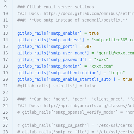
### GitLab email server settings
###! Docs: https://docs.gitlab.com/omnibus/setti
###! **Use smtp instead of sendmail/postfix.**
gitlab_rails[
'smtp_enable'
]
 =
 true
gitlab_rails[
'smtp_address'
]
 =
 "smtp.office365.c
gitlab_rails[
'smtp_port'
]
 =
 587
gitlab_rails[
'smtp_user_name'
]
 =
 "gerrit@xxxx.co
gitlab_rails[
'smtp_password'
]
 =
 "xxxx"
gitlab_rails[
'smtp_domain'
]
 =
 "xxxx.com"
gitlab_rails[
'smtp_authentication'
]
 =
 "login"
gitlab_rails[
'smtp_enable_starttls_auto'
]
 =
 true
#gitlab_rails['smtp_tls'] = false
###! **Can be: 'none', 'peer', 'client_once', 'f
###! Docs: http://api.rubyonrails.org/classes/Ac
# gitlab_rails['smtp_openssl_verify_mode'] = 'no
# gitlab_rails['smtp_ca_path'] = "/etc/ssl/certs
# gitlab_rails['smtp_ca_file'] = "/etc/ssl/certs