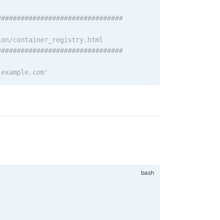
################################
ion/container_registry.html
################################
.example.com'