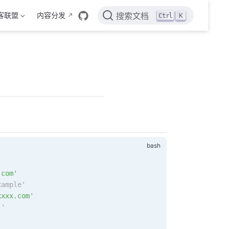
客联盟
内容分发
Ctrl
K
搜索文档
.com'
xample'
xxxx.com'
''