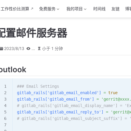
工作性价比测算
免费服务
我的项目
时间线
友链
博
ab配置邮件服务器
2023/8/13
...
小于 1 分钟
outlook
### Email Settings
gitlab_rails[
'gitlab_email_enabled'
]
 =
 true
gitlab_rails[
'gitlab_email_from'
]
 =
 'gerrit@xxxx
# gitlab_rails['gitlab_email_display_name'] = 'E
gitlab_rails[
'gitlab_email_reply_to'
]
 =
 'gerrit@
# gitlab_rails['gitlab_email_subject_suffix'] = 