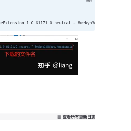
geExtension_1.0.61171.0_neutral_~_8wekyb3d8bbwe.AppxBund
查看所有更新日志