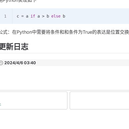
c 
=
 a 
if
 a 
>
 b 
else
 b
公式：在Python中需要将条件和和条件为True的表达是位置交换
更新日志
2024/4/6 03:40
件