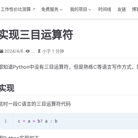
工作性价比测算
免费服务
我的项目
时间线
友链
博
on实现三目运算符
2024/4/6
...
小于 1 分钟
都知道Python中没有三目运算符，但是熟练C等语言写作方式
实现
这时一段C语言的三目运算符代码
c 
=
 a 
>
 b
?
 a 
:
 b
用Python实现如下