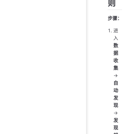
则
步骤：
进
入
数
据
收
集
→
自
动
发
现
→
发
现