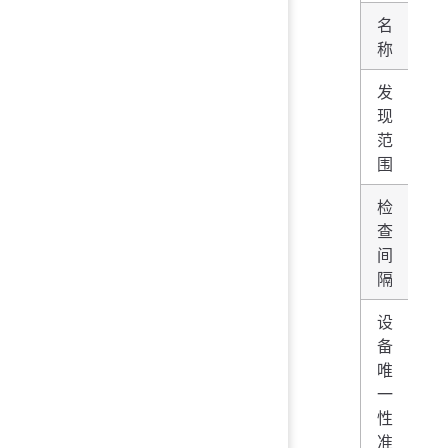
名
如「
称
A
发
I
现
1
范
1
围
检
查
如
间
隔
设
备
建议
唯
的
一
ag
性
「
准