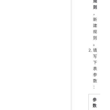
规
则
，
新
建
规
则
。
填
写
下
表
参
数
：
参
数