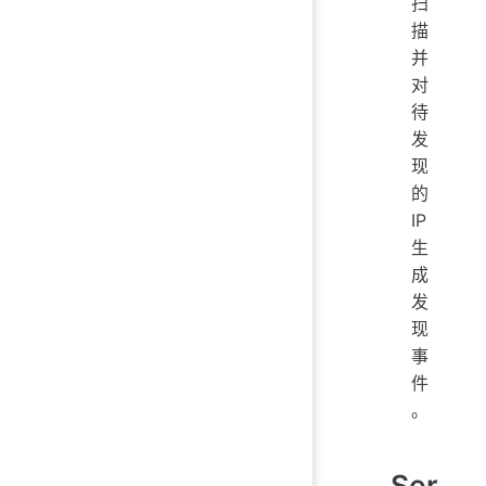
扫
描
并
对
待
发
现
的
IP
生
成
发
现
事
件
。
Ser