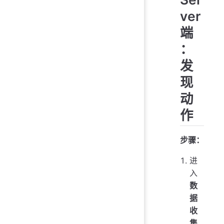
ver
端
：
发
现
动
作
步骤：
进
入
数
据
收
集