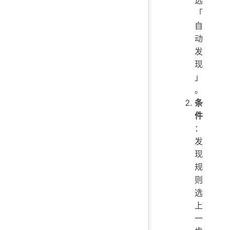
选
「
自
动
发
现
」
。
条
件
：
发
现
规
则
选
上
一