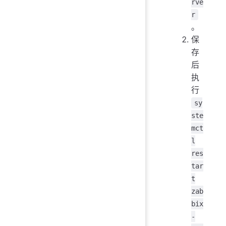
rve
r
。
保
存
后
执
行
sy
ste
mct
l
res
tar
t
zab
bix
-