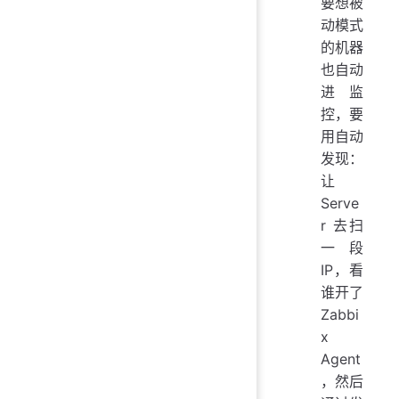
要想被
动模式
的机器
也自动
进监
控，要
用自动
发现：
让
Serve
r 去扫
一段
IP，看
谁开了
Zabbi
x
Agent
，然后