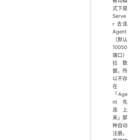
被动模
式下是
Serve
r 去连
Agent
（默认
10050
端口）
拉数
据，所
以不存
在
「Age
nt 先
连上
来」那
种自动
注册。