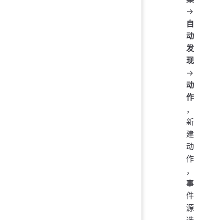
→
自
动
发
现
→
动
作
，
新
建
动
作
，
事
件
源