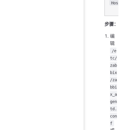
Hostname
步骤：
编
辑
/e
tc/
zab
bix
/za
bbi
x_a
gen
td.
con
f