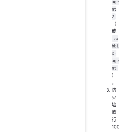
age
nt
2
（
或
za
bbi
x-
age
nt
）
。
防
火
墙
放
行
100