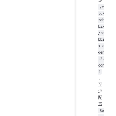
或
/e
tc/
zab
bix
/za
bbi
x_a
gen
t2.
con
f
，
至
少
配
置
Se