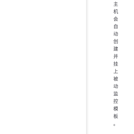
主
机
会
自
动
创
建
并
挂
上
被
动
监
控
模
板
。