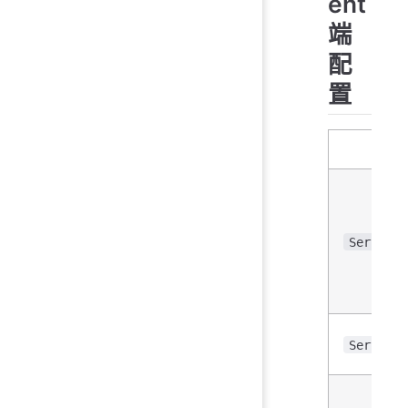
ent
端
配
置
参数
Server
ServerAc