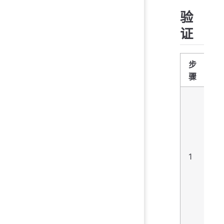
验
证
步
骤
监
主
确
现
现
1
的
机
口
Ag
端
10