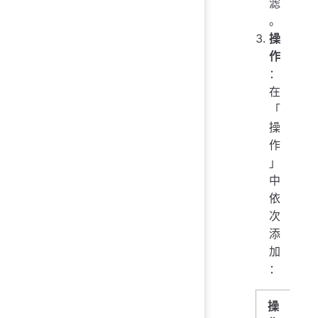
滤
。
操
作
：
在
「
操
作
」
中
依
次
添
加
：
操