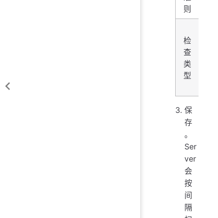
则
添
检
检
查
a
类
a
型
确
Ag
保
存
。
Ser
ver
会
按
间
隔