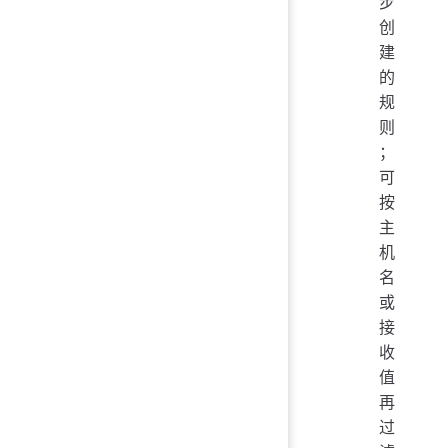
步
创
建
的
规
则
；
可
按
主
机
名
或
接
收
值
再
过