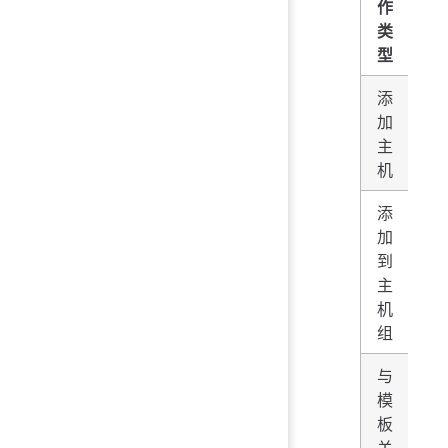
作
类
型
添
加
将
主
名
机
添
加
如
到
ho
主
se
机
组
与
如
模
Za
板
ag