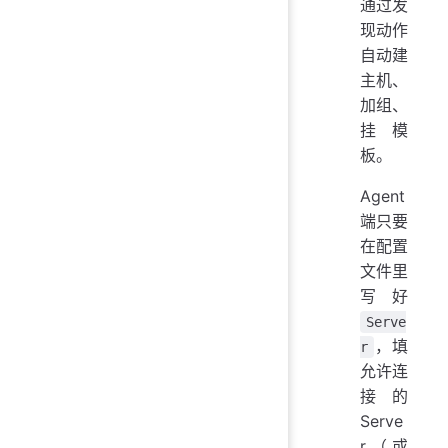
通过发
现动作
自动建
主机、
加组、
挂模
板。
Agent
端只要
在配置
文件里
写好
Serve
，填
r
允许连
接的
Serve
r（或