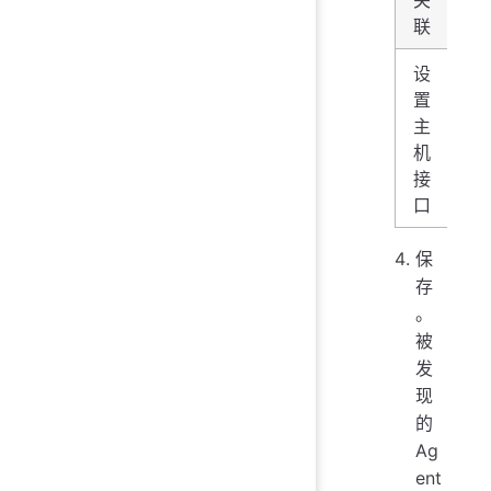
关
板
联
设
类
置
填
主
{
或
机
接
{
端
口
保
存
。
被
发
现
的
Ag
ent