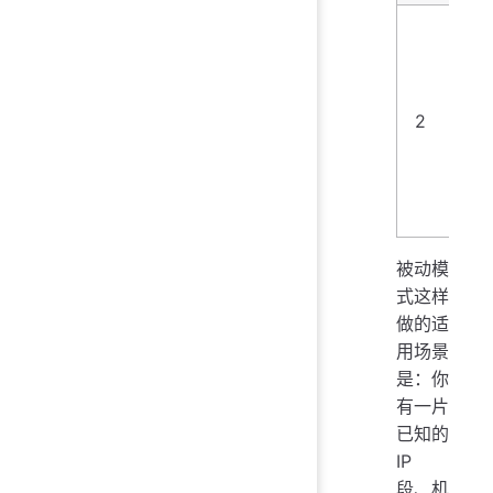
监
最
据
择
2
机
认
项
据
被动模
式这样
做的适
用场景
是：你
有一片
已知的
IP
段、机