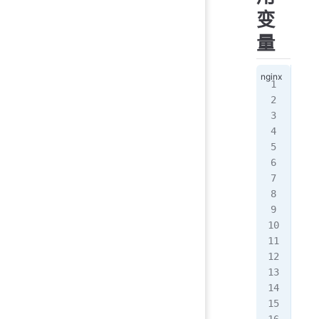
变
量
$
ar
$
qu
$
ar
$
is
$
ur
$
do
$
do
$
ho
$
ho
$
ht
$
bi
$
bo
$
by
$
co
$
co
$
co