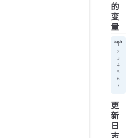
的
变
量
ngx
$pr
$pr
$pr
更
新
日
志