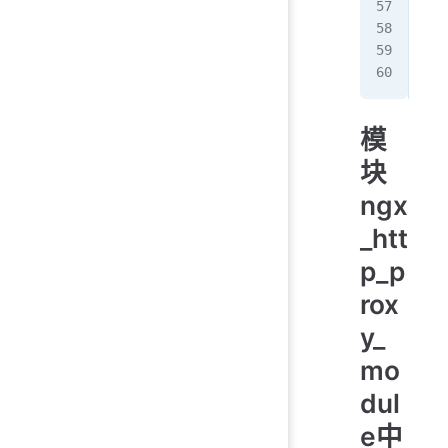
$
se
$
se
$
se
$
se
模
块
ngx
_htt
p_p
rox
y_
mo
dul
e中