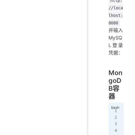
http:
//loca
lhost:
8080
并输入
MySQ
L登录
凭据：
Mon
goD
B容
器
doc
   
   
   