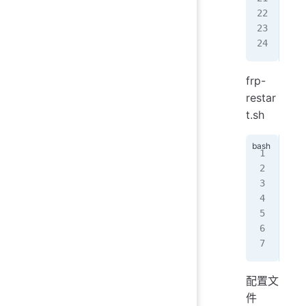
#
max
max
frp-
restar
t.sh
NAM
IMA
doc
doc
doc
配置文
件