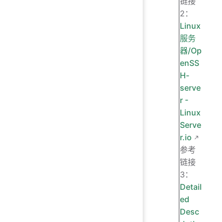
链接
2：
Linux
服务
器/Op
enSS
H-
serve
r -
Linux
Serve
r.io
参考
链接
3：
Detail
ed
Desc