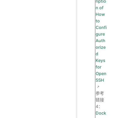
riptio
n of
How
to
Confi
gure
Auth
orize
d
Keys
for
Open
SSH
参考
链接
4：
Dock