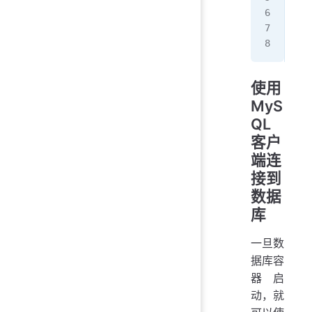
   
   
   
使用
MyS
QL
客户
端连
接到
数据
库
一旦数
据库容
器启
动，就