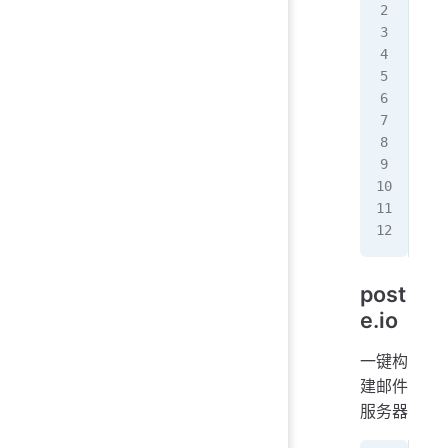
#!/
ssh
宿
com
PS1
post
e.io
一键构
建邮件
服务器