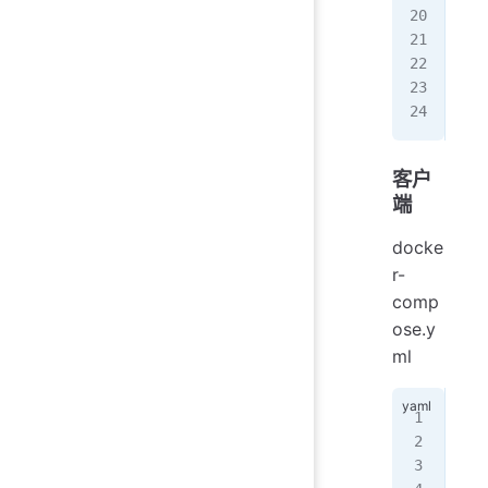
# 
tok
#
max
max
客户
端
docke
r-
comp
ose.y
ml
ver
ser
   