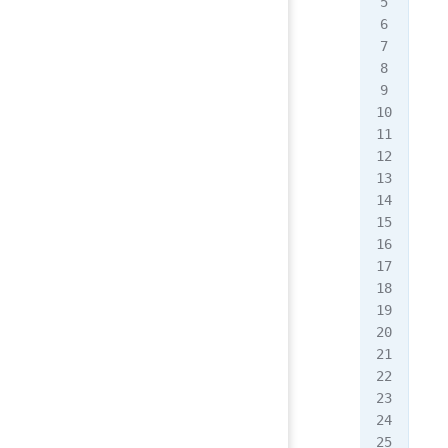
   
   
   
   
   
   
   
   
   
   
   
   
   
   
   
   
   
   
   
   
   