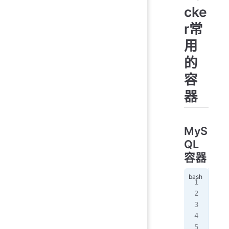
cke
r常
用
的
容
器
MyS
QL
容器
doc
   
   
   
   