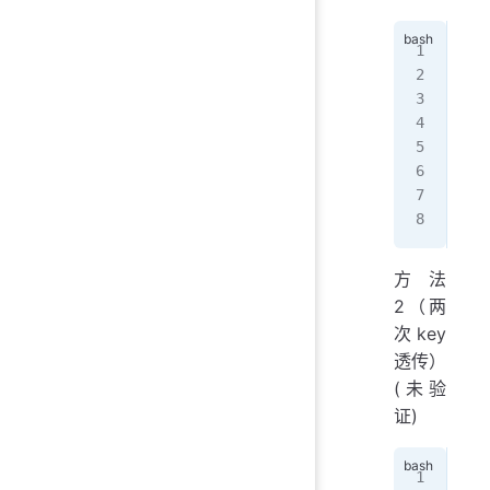
use
pas
yum
#编
Mat
  F
方法
2（两
次key
透传）
(未验
证)
#