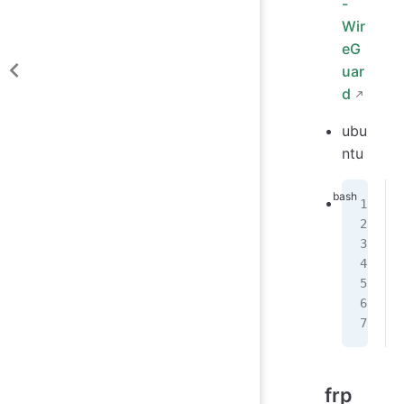
-
Wir
eG
uar
d
ubu
ntu
frp