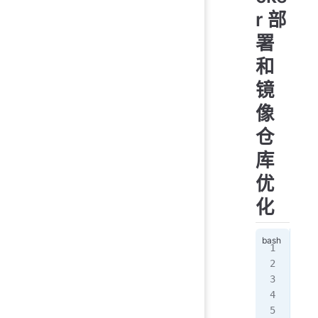
r 部
署
和
镜
像
仓
库
优
化
cur
sud
sud
{
  "