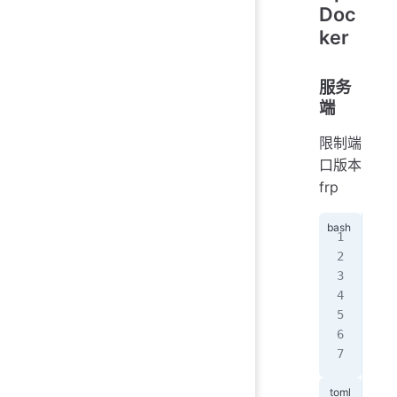
Doc
ker
服务
端
限制端
口版本
frp
doc
 --
 -p
 -v
 --
 sn