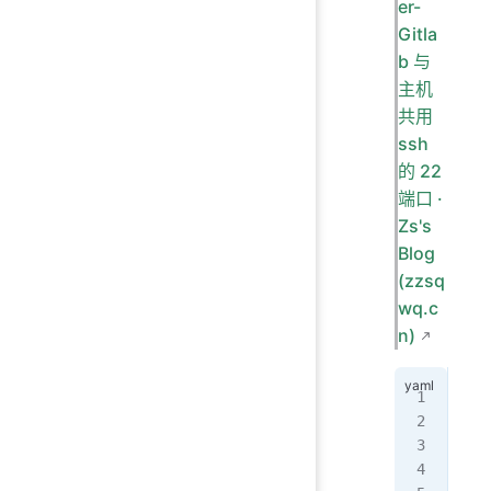
er-
Gitla
b 与
主机
共用
ssh
的 22
端口 ·
Zs's
Blog
(zzsq
wq.c
n)
---
ver
ser
  o