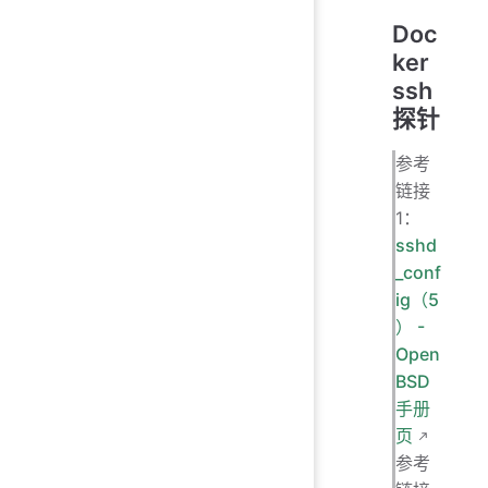
Doc
ker
ssh
探针
参考
链接
1：
sshd
_conf
ig（5
） -
Open
BSD
手册
页
参考