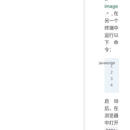
image
,在
另一个
终端中
运行以
下命
令：
doc
  -
  -
  a
启动
后，在
浏览器
中打开