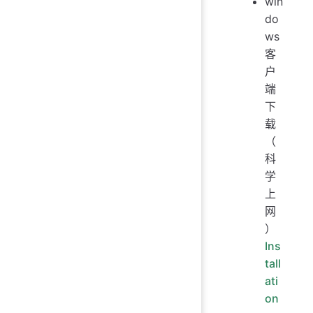
win
do
ws
客
户
端
下
载
（
科
学
上
网
）
Ins
tall
ati
on