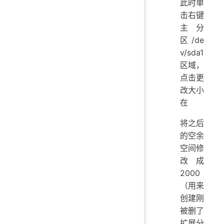
此时单
击右键
主分
区/de
v/sda1
区域，
点击更
改大小
在
将之后
的空余
空间修
改成
2000
（用来
创建刚
被删了
扩展分