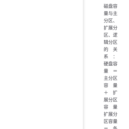
磁盘容
量与主
分区、
扩展分
区、逻
辑分区
的关
系：
硬盘容
量 ＝
主分区
容量
＋ 扩
展分区
容量
扩展分
区容量
＝ 各