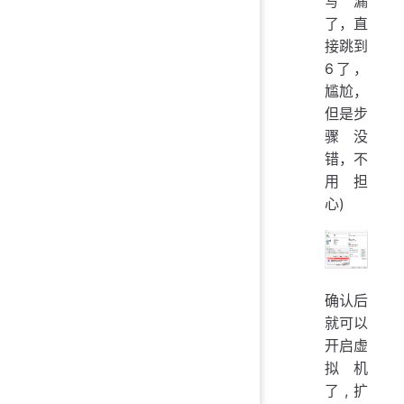
写漏
了，直
接跳到
6了，
尴尬，
但是步
骤没
错，不
用担
心)
确认后
就可以
开启虚
拟机
了,扩