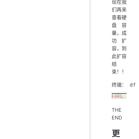
现在我
们再来
查看硬
盘容
量，成
功扩
容，到
此扩容
结
束！！
THE
END
更