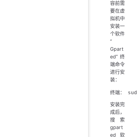
容前需
要在虚
拟机中
安装一
个软件
”
Gpart
ed” 终
端命令
进行安
装：
安装完
成后，
搜索
gpart
ed软