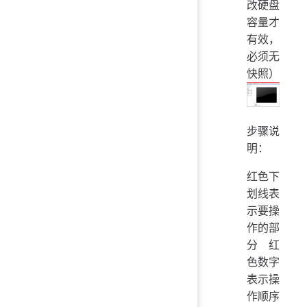
改硬盘
容量才
有效，
必须无
快照）
步骤说
明：
红色下
划线表
示要操
作的部
分 红
色数字
表示操
作顺序