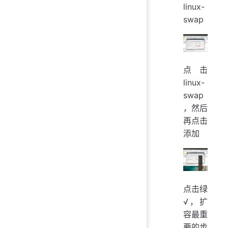
linux-
swap
点击
linux-
swap
，然后
再点击
添加
点击绿
√，扩
容最重
要的步