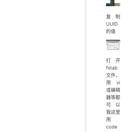
复制
UUID
的值
打开
fstab
文件，
用 vi
或编辑
器等都
可以
我这里
用
code