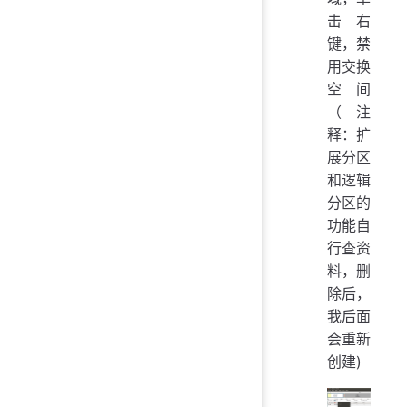
击右
键，禁
用交换
空间
（注
释：扩
展分区
和逻辑
分区的
功能自
行查资
料，删
除后，
我后面
会重新
创建)