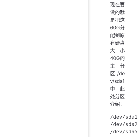
现在要
做的就
是把这
60G分
配到原
有硬盘
大小
40G的
主分
区/de
v/sda1
中 此
处分区
介绍：
/dev/sda
/dev/sd