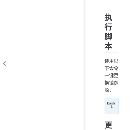
执
行
脚
本
使用以
下命令
一键更
换镜像
源：
cur
更