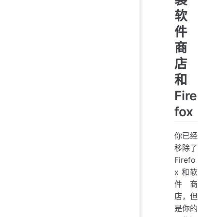
软
件
商
店
和
Fire
fox
你已经
移除了
Firefo
x 和软
件商
店，但
是你的