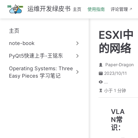
跳
运维开发绿皮书
主页
使用指南
评论管理
至
主
要
主页
ESXI中
內
容
note-book
的网络
PyQt5快速上手-王铭东
Paper-Dragon
Operating Systems: Three
2023/10/11
Easy Pieces 学习笔记
...
小于 1 分钟
VLA
N常
识：