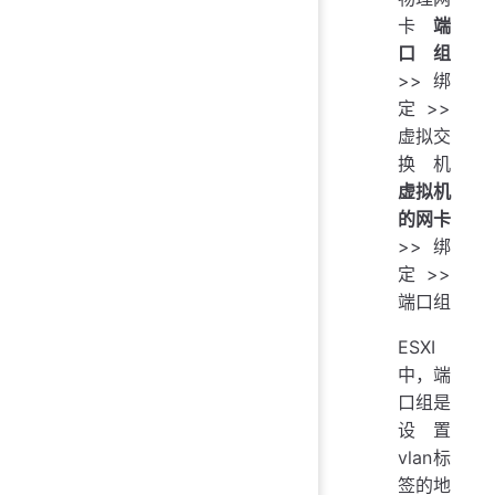
卡
端
口组
>>绑
定>>
虚拟交
换机
虚拟机
的网卡
>>绑
定>>
端口组
ESXI
中，端
口组是
设置
vlan标
签的地