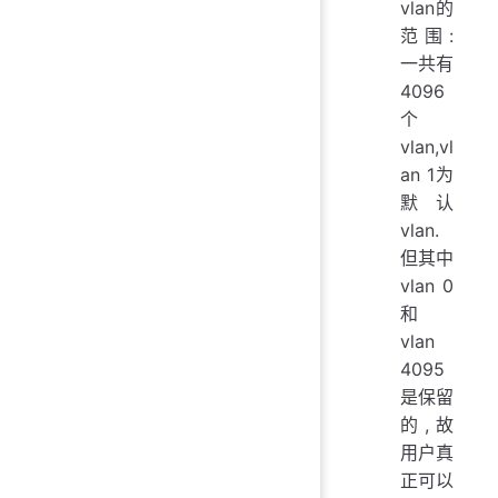
vlan的
范围:
一共有
4096
个
vlan,vl
an 1为
默认
vlan.
但其中
vlan 0
和
vlan
4095
是保留
的,故
用户真
正可以