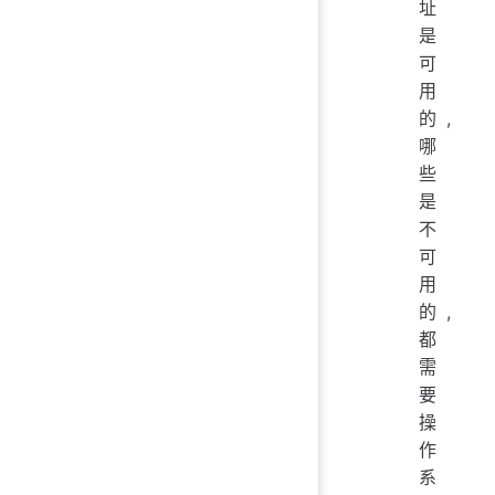
址
是
可
用
的,
哪
些
是
不
可
用
的,
都
需
要
操
作
系