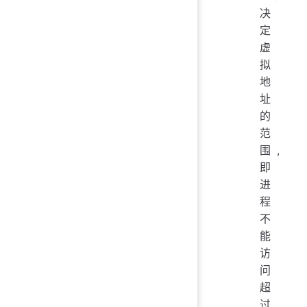
决
定
虚
拟
地
址
的
范
围,
即
进
程
不
能
访
问
超
过