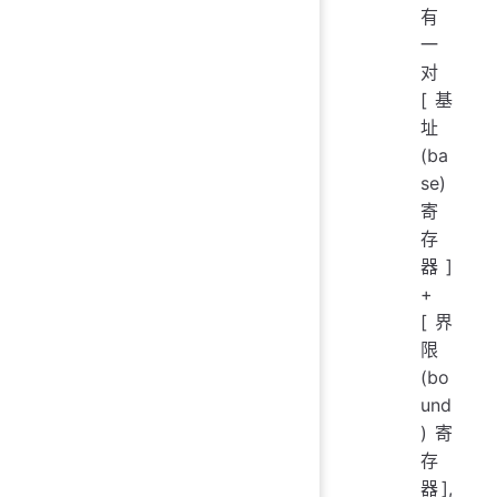
有
一
对
[基
址
(ba
se)
寄
存
器]
+
[界
限
(bo
und
)寄
存
器],