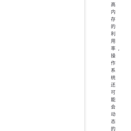
高
内
存
的
利
用
率,
操
作
系
统
还
可
能
会
动
态
的