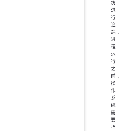
统
进
行
追
踪.
进
程
运
行
之
前,
操
作
系
统
需
要
指