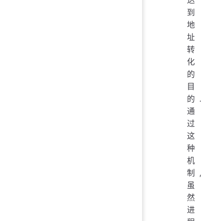
达
到
地
址
转
化
的
目
的.
通
过
这
种
机
制,
虽
然
进