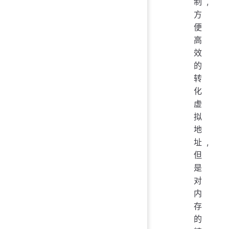
制,
方
便
高
效
的
转
化
虚
拟
地
址,
但
是
对
内
存
的