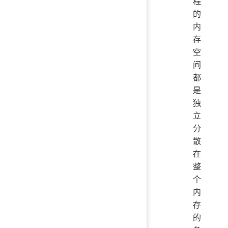
程
的
内
存
空
间
都
是
独
立
分
散
在
整
个
内
存
的