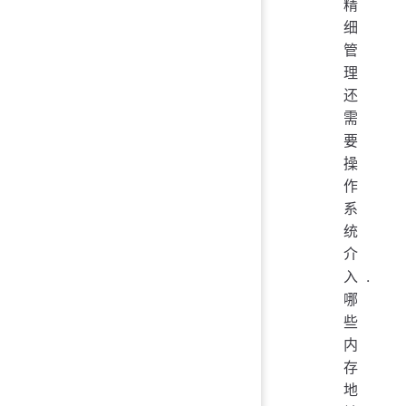
精
细
管
理
还
需
要
操
作
系
统
介
入.
哪
些
内
存
地