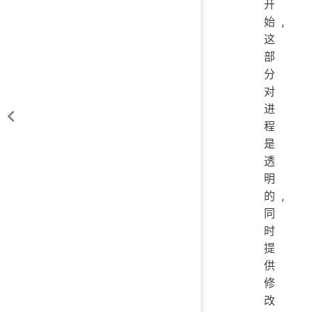
开
始,
这
部
分
对
进
程
是
透
明
的,
同
时
提
供
修
改