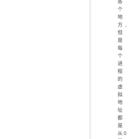
各
个
地
方,
但
是
每
个
进
程
的
虚
拟
地
址
都
是
从0