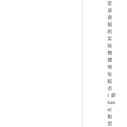
定
该
进
程
的
实
际
物
理
地
址
起
点
(即
bas
e)
和
范