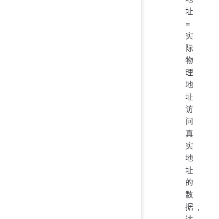
址
=
实
际
物
理
地
址
访
问
真
实
地
址
的
数
据,