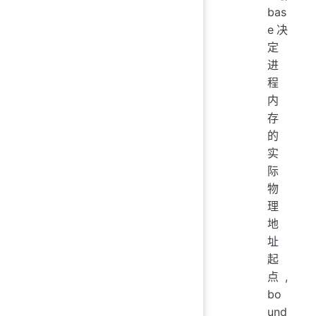
bas
e决
定
进
程
内
存
的
实
际
物
理
地
址
起
点,
bo
und