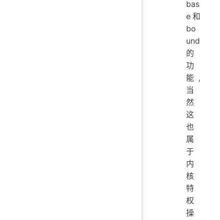
bas
e和
bo
und
的
功
能,
当
然
这
也
属
于
内
核
特
权
操