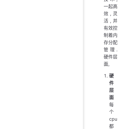
一起高
效,灵
活,并
有效控
制着内
存分配
管理.
硬件层
面,
硬
件
层
面
每
个
cpu
都