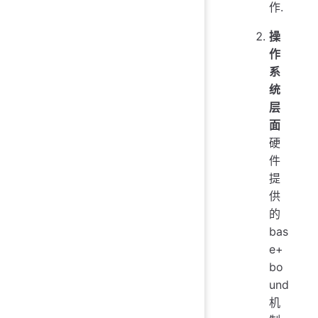
作.
操
作
系
统
层
面
硬
件
提
供
的
bas
e+
bo
und
机