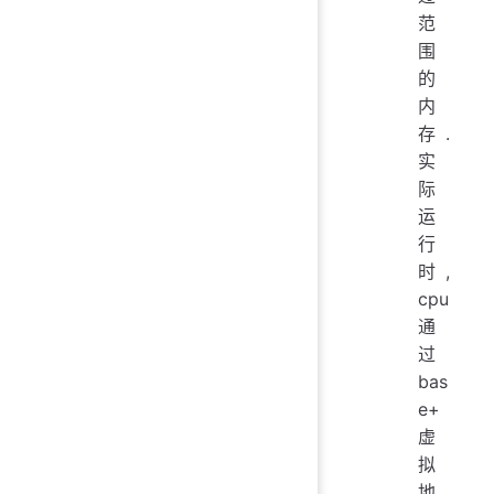
范
围
的
内
存.
实
际
运
行
时,
cpu
通
过
bas
e+
虚
拟
地