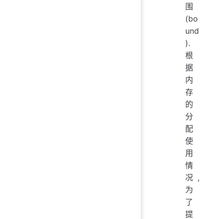
围
(bo
und
).
根
据
内
存
的
分
配
使
用
情
况,
为
了
提