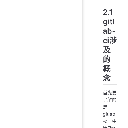
2.1
gitl
ab-
ci涉
及
的
概
念
首先要
了解的
是
gitlab
-ci中