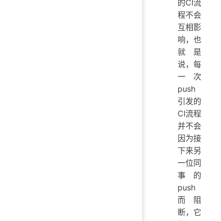
的CI流
程不会
互相影
响，也
就是
说，每
一次
push
引发的
CI流程
并不会
因为接
下来另
一位同
事的
push
而阻
断，它