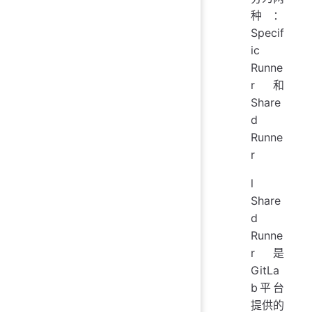
种：
Specif
ic
Runne
r 和
Share
d
Runne
r
l
Share
d
Runne
r是
GitLa
b平台
提供的