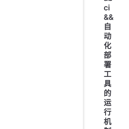
ci
&&
自
动
化
部
署
工
具
的
运
行
机