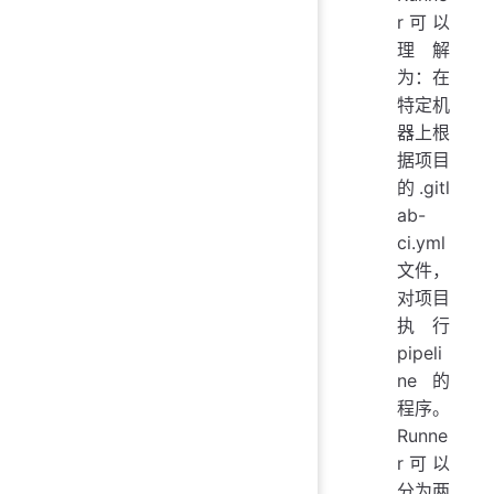
r可以
理解
为：在
特定机
器上根
据项目
的.gitl
ab-
ci.yml
文件，
对项目
执行
pipeli
ne的
程序。
Runne
r可以
分为两