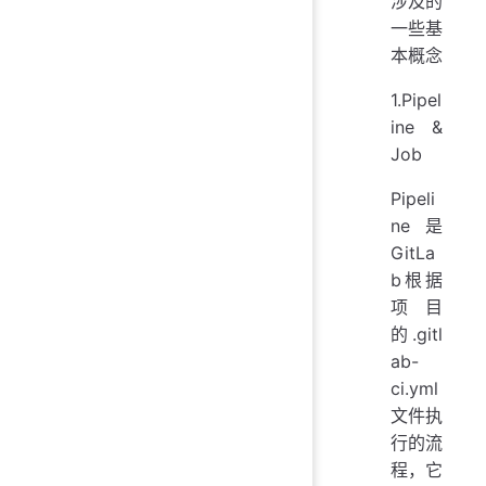
涉及的
一些基
本概念
1.Pipel
ine &
Job
Pipeli
ne是
GitLa
b根据
项目
的.gitl
ab-
ci.yml
文件执
行的流
程，它