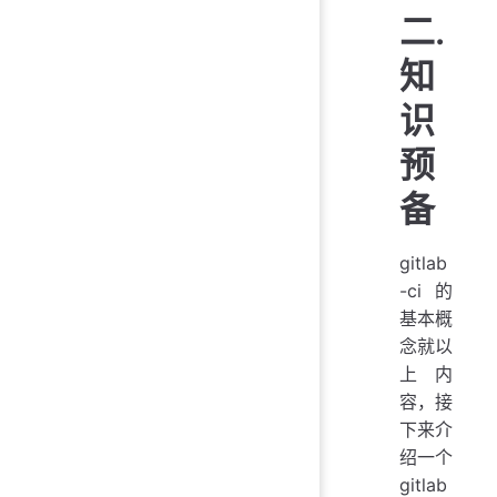
二.
知
识
预
备
gitlab
-ci的
基本概
念就以
上内
容，接
下来介
绍一个
gitlab