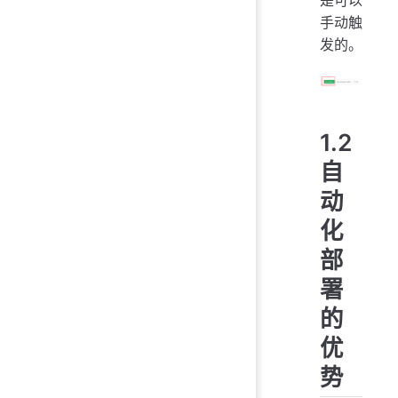
是可以
手动触
发的。
1.2
自
动
化
部
署
的
优
势