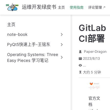
跳
运维开发绿皮书
主页
使用指南
评论管理
至
主
要
主页
GitLab
內
容
note-book
CI部署
PyQt5快速上手-王铭东
Paper-Dragon
Operating Systems: Three
2023/8/13
Easy Pieces 学习笔记
...
大约 5 分钟
官方文
档