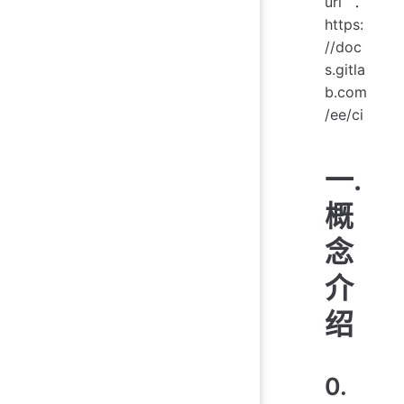
url：
https:
//doc
s.gitla
b.com
/ee/ci
一.
概
念
介
绍
0.