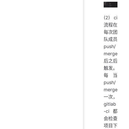
(2) ci
流程在
每次团
队成员
push/
merge
后之后
触发。
每当
push/
merge
一次，
gitlab
-ci都
会检查
项目下