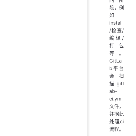
同阶
段，例
如
install
/检查/
编译/
打包
等。
GitLa
b平台
会扫
描.gitl
ab-
ci.yml
文件，
并据此
处理ci
流程。