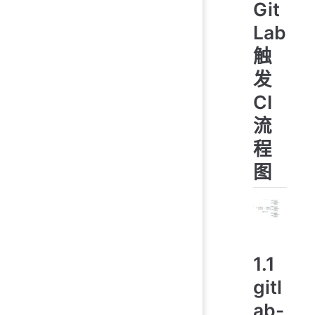
Git
Lab
触
发
CI
流
程
图
1.1
gitl
ab-