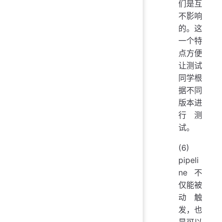
们是互
不影响
的。这
一个特
点方便
让测试
同学根
据不同
版本进
行测
试。
(6)
pipeli
ne不
仅能被
动触
发，也