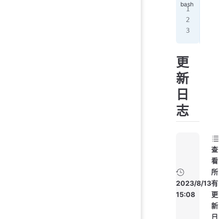
wwh
用户
wwh
更
新
日
志
查
看
所
2023/8/13
有
15:08
更
新
日