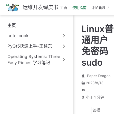
跳
运维开发绿皮书
主页
使用指南
评论管理
至
主
要
主页
Linux普
內
容
note-book
通用户
PyQt5快速上手-王铭东
免密码
Operating Systems: Three
sudo
Easy Pieces 学习笔记
Paper-Dragon
2023/8/13
...
小于 1 分钟
该操