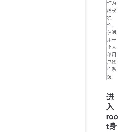
作为
越权
操
作，
仅适
用于
个人
单用
户操
作系
统
进
入
roo
t身