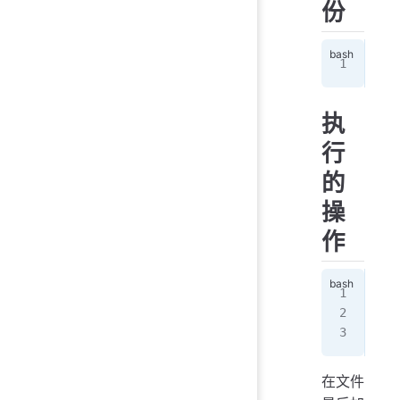
份
sud
执
行
的
操
作
sud
# 
vim
在文件