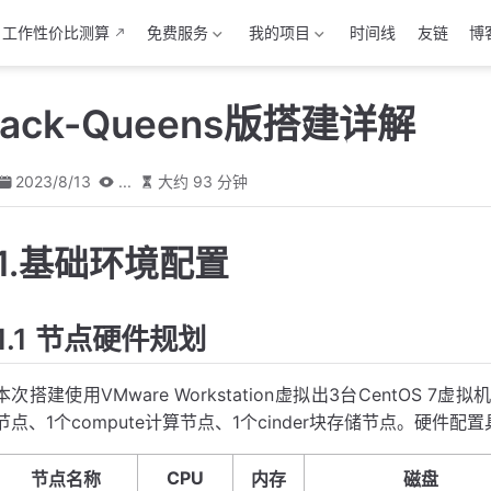
工作性价比测算
免费服务
我的项目
时间线
友链
博
tack-Queens版搭建详解
2023/8/13
...
大约 93 分钟
1.基础环境配置
1.1 节点硬件规划
本次搭建使用VMware Workstation虚拟出3台CentOS 7虚
节点、1个compute计算节点、1个cinder块存储节点。硬件配
CPU
节点名称
内存
磁盘