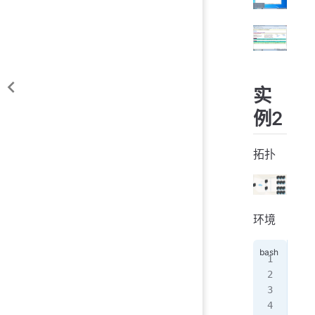
实
例2
拓扑
环境
hap
htm
htm
php