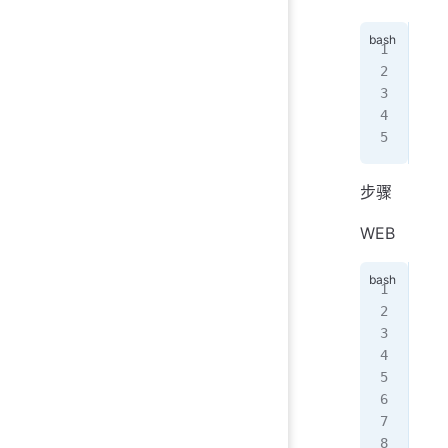
172
172
172
172
步骤
WEB
# 
sys
sed
# 
#
yum