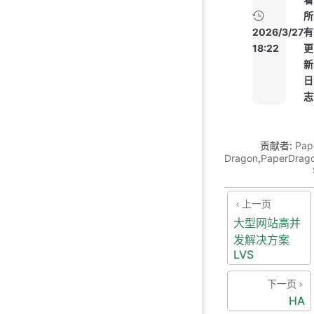
所
2026/3/27
有
18:22
更
新
日
志
贡献者:
Pap
Dragon
,
PaperDrag
上一页
大型网站高并
发解决方案
LVS
下一页
HA