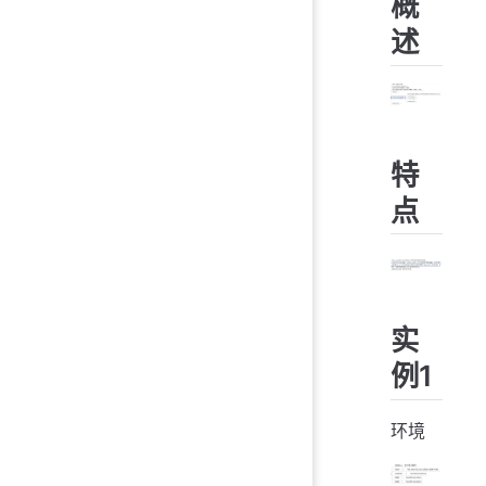
概
述
特
点
实
例1
环境