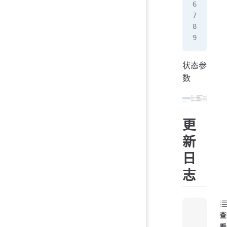
  
  
   
  
状态参
数
更
新
日
志
查
看