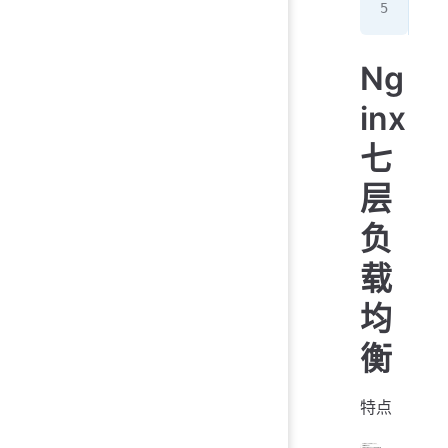
php
Ng
inx
七
层
负
载
均
衡
特点