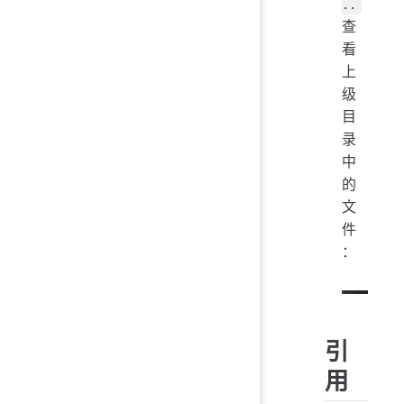
..
查
看
上
级
目
录
中
的
文
件
：
引
用