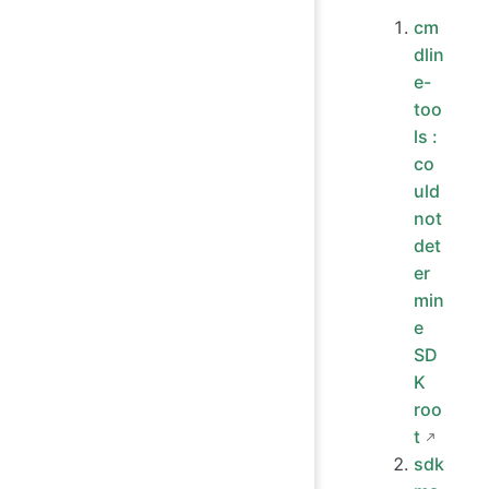
cm
dlin
e-
too
ls :
co
uld
not
det
er
min
e
SD
K
roo
t
sdk