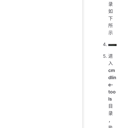
录
如
下
所
示
进
入
cm
dlin
e-
too
ls
目
录
，
执