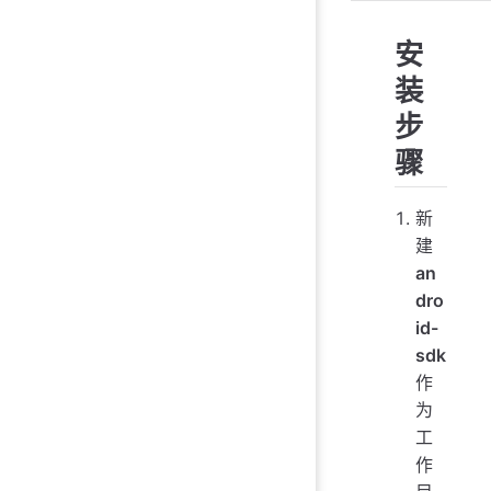
安
装
步
骤
新
建
an
dro
id-
sdk
作
为
工
作