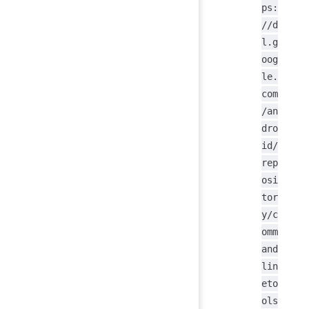
ps:
//d
l.g
oog
le.
com
/an
dro
id/
rep
osi
tor
y/c
omm
and
lin
eto
ols