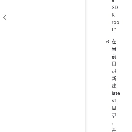
SD
K
roo
t.”
在
当
前
目
录
新
建
late
st
目
录
，
并