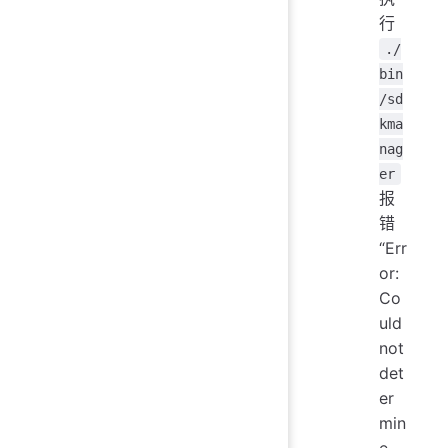
行
./
bin
/sd
kma
nag
er
报
错
“Err
or:
Co
uld
not
det
er
min
e