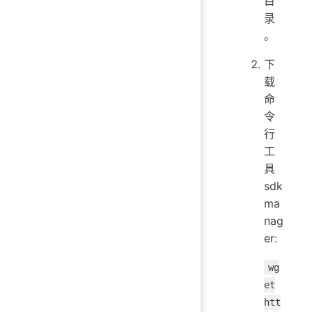
目
录
。
下
载
命
令
行
工
具
sdk
ma
nag
er:
wg
et
htt