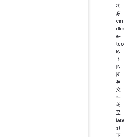
将
原
cm
dlin
e-
too
ls
下
的
所
有
文
件
移
至
late
st
下