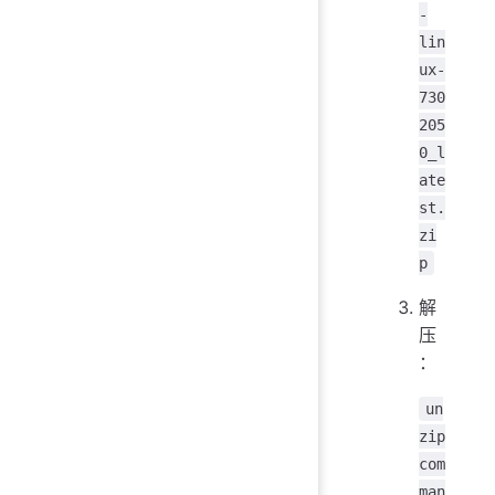
-
lin
ux-
730
205
0_l
ate
st.
zi
p
解
压
：
un
zip
com
man