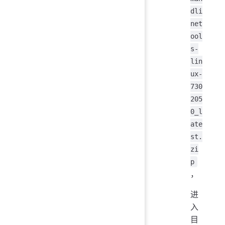
dli
net
ool
s-
lin
ux-
730
205
0_l
ate
st.
zi
p
，
进
入
目