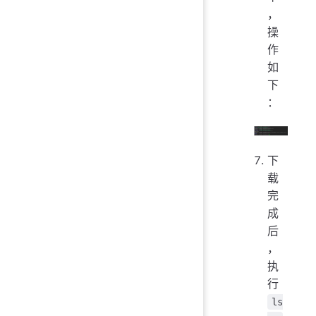
，
操
作
如
下
：
下
载
完
成
后
，
执
行
ls