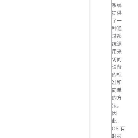
系统
提供
了一
种通
过系
统调
用来
访问
设备
的标
准和
简单
的方
法。
因
此，
OS 有
时被