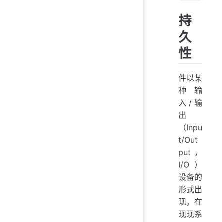
持
久
性
件以某
种输
入/输
出
（Inpu
t/Out
put，
I/O）
设备的
形式出
现。在
现现系