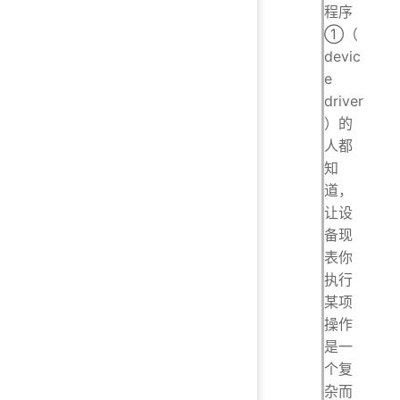
程序
①（
devic
e
driver
）的
人都
知
道，
让设
备现
表你
执行
某项
操作
是一
个复
杂而