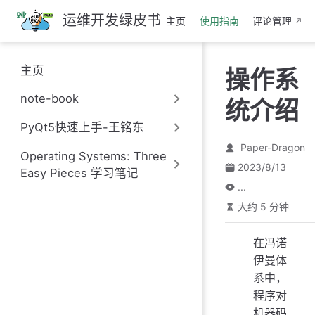
跳
运维开发绿皮书
主页
使用指南
评论管理
至
主
要
主页
操作系
內
容
note-book
统介绍
PyQt5快速上手-王铭东
Paper-Dragon
Operating Systems: Three
2023/8/13
Easy Pieces 学习笔记
...
大约 5 分钟
在冯诺
伊曼体
系中，
程序对
机器码