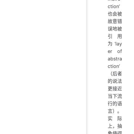
ction’
也会被
故意错
误地被
引用
为‘lay
er of
abstra
ction’
（后者
的说法
更接近
当下流
行的语
言）。
实际
上，抽
象使得