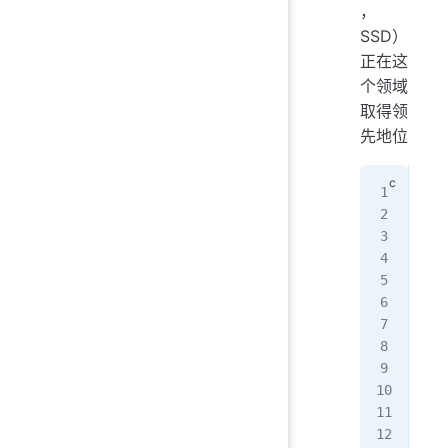
，
SSD）
正在这
个领域
取得领
先地位
#in
#in
#in
#in
#in
int
mai
{
 in
 as
 in
 as