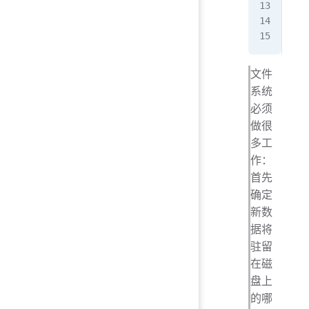
 cl
 re
 }
文件
系统
必须
做很
多工
作：
首先
确定
新数
据将
驻留
在磁
盘上
的哪