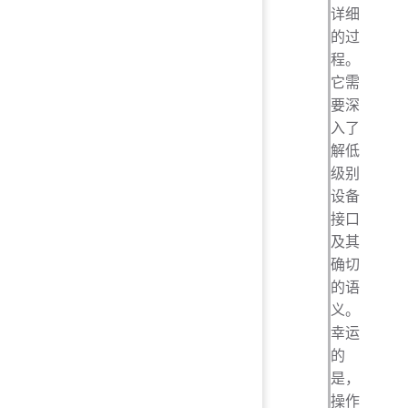
详细
的过
程。
它需
要深
入了
解低
级别
设备
接口
及其
确切
的语
义。
幸运
的
是，
操作