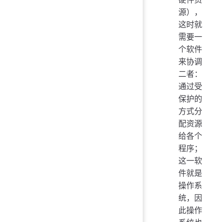
源），
这时就
需要一
个软件
来协调
二者：
通过受
保护的
方式分
配资源
给各个
程序；
这一软
件就是
操作系
统，因
此操作