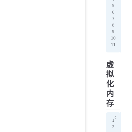
A 
B 
C 
D 
A 
B 
C
虚
拟
化
内
存
#in
#in