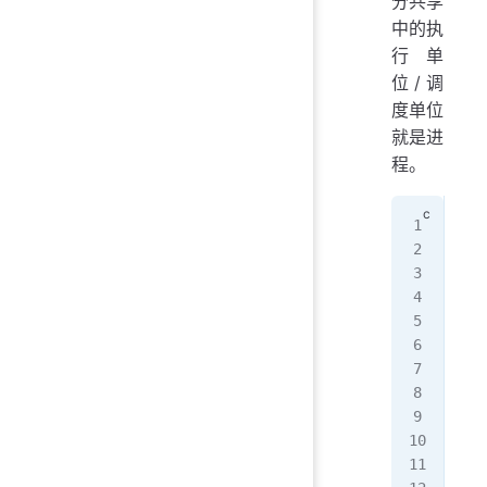
分共享
中的执
行单
位/调
度单位
就是进
程。
#in
#in
#in
#in
int
   
   
   