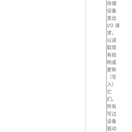
存储
设备
发出
I/O 请
求，
以读
取现
有结
构或
更新
（写
入）
它
们。
所有
写过
设备
驱动