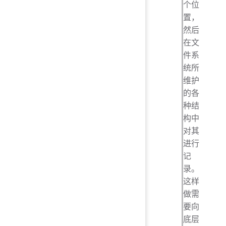
个位
置，
然后
在文
件系
统所
维护
的各
种结
构中
对其
进行
记
录。
这样
做需
要向
底层