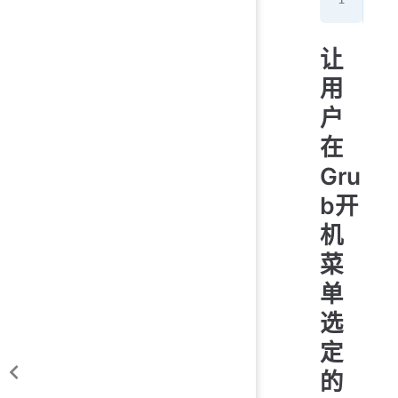
让
用
户
在
Gru
b开
机
菜
单
选
定
的