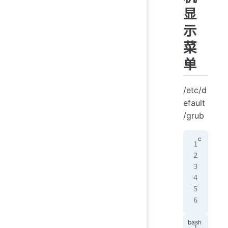
显
示
菜
单
/etc/d
efault
/grub
GRU
GRU
GRU
GRU
GRU
GRU
upd