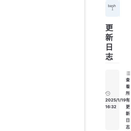
 gr
更
新
日
志
查
看
所
2025/1/19
有
16:32
更
新
日
志