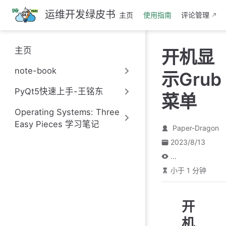
跳
运维开发绿皮书
主页
使用指南
评论管理
至
主
要
主页
开机显
內
容
note-book
示Grub
PyQt5快速上手-王铭东
菜单
Operating Systems: Three
Easy Pieces 学习笔记
Paper-Dragon
2023/8/13
...
小于 1 分钟
开
机