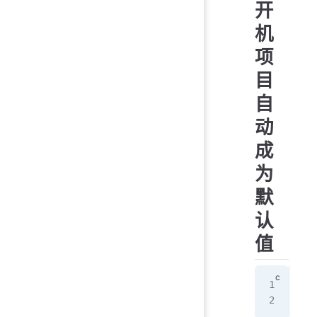
开
机
项
目
自
动
成
为
默
认
值
GRU
GRU