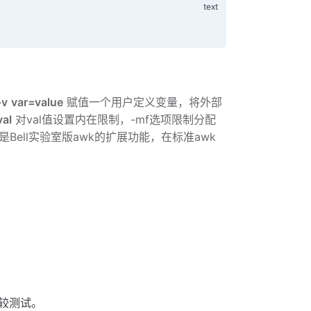
-v
var=value
赋值一个用户定义变量，将外部
val
对val值设置内在限制，-mf选项限制分配
Bell实验室版awk的扩展功能，在标准awk
较测试。