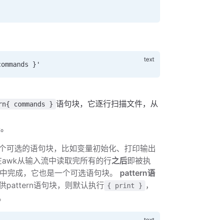
commands }'
语句块，它逐行扫描文件，从
rn{ commands }
块。
个可选的语句块，比如变量初始化、打印输出
在awk从输入流中读取完所有的行
之后
即被执
块中完成，它也是一个可选语句块。
pattern语
attern语句块，则默认执行
，
{ print }
。