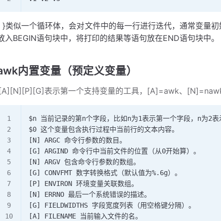
{ }类似一个循环体，会对文件中的每一行进行迭代，通常变量初
放入BEGIN语句块中，将打印的结果等语句放在END语句块中。
awk内置变量（预定义变量）
[A][N][P][G]表示第一个支持变量的工具，[A]=awk、[N]=nawk、
$n 当前记录的第n个字段，比如n为1表示第一个字段，n为2
$0 这个变量包含执行过程中当前行的文本内容。
[N] ARGC 命令行参数的数目。
[G] ARGIND 命令行中当前文件的位置（从0开始算）。
[N] ARGV 包含命令行参数的数组。
[G] CONVFMT 数字转换格式（默认值为%.6g）。
[P] ENVIRON 环境变量关联数组。
[N] ERRNO 最后一个系统错误的描述。
[G] FIELDWIDTHS 字段宽度列表（用空格键分隔）。
[A] FILENAME 当前输入文件的名。