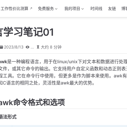
工作性价比测算
免费服务
我的项目
时间线
友链
博
言学习笔记01
2023/8/13
...
大约 8 分钟
awk
是一种编程语言，用于在linux/unix下对文本和数据进行处
文件，或其它命令的输出。它支持用户自定义函数和动态正则表达式等
程工具。它在命令行中使用，但更多是作为脚本来使用。awk
和C语言的相同之处，灵活性是awk最大的优势。
awk命令格式和选项
语法形式