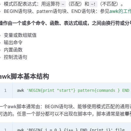
模式匹配表达式：用运算符
（匹配）和
（不匹配）。
~
~!
BEGIN语句块、pattern语句块、END语句块：参见
awk的工
操作由一个或多个命令、函数、表达式组成，之间由换行符或分
变量或数组赋值
输出命令
内置函数
控制流语句
awk脚本基本结构
awk 
'NEGIN{print "start"} pattern{commands } END
一个awk脚本通常由：BEGIN语句块、能够使用模式匹配的通
可选的。任意一个部分都可以不出现在脚本中，脚本通常是被
单
awk 'BEGIN{ i = 0 } {i++ } END {print i}' file 