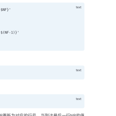
 $NF}'
 $(NF-1)}'
NR更新为对应的行号，当到达最后一行NR的值