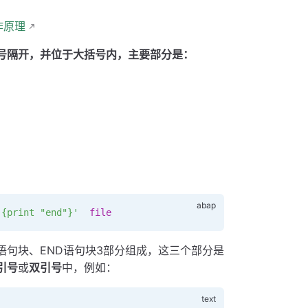
作原理
号隔开，并位于大括号内，主要部分是：
 {print "end"}'
  file
用语句块、END语句块3部分组成，这三个部分是
引号
或
双引号
中，例如：