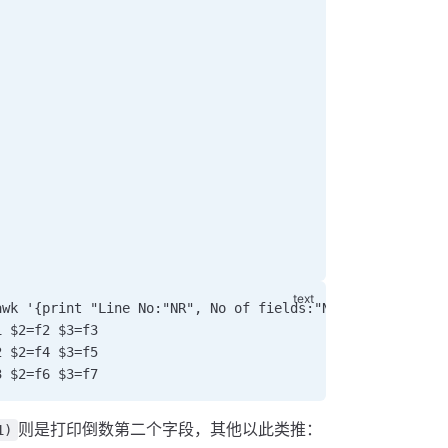
awk '{print "Line No:"NR", No of fields:"NF, "$0="$0, "$
1 $2=f2 $3=f3
2 $2=f4 $3=f5
3 $2=f6 $3=f7
则是打印倒数第二个字段，其他以此类推：
1)