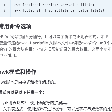
awk [options] 'script' var=value file(s)
awk [options] -f scriptfile var=value file(s)
常用命令选项
-F
fs
fs指定输入分隔符，fs可以是字符串或正则表达式，如-F:
变量传递给awk
-f
scripfile
从脚本文件中读取awk命令
-m[fr]
给val的最大块数目；-mr选项限制记录的最大数目。这两个功能是
中不适用。
awk模式和操作
awk脚本是由模式和操作组成的。
模式可以是以下任意一个：
/正则表达式/：使用通配符的扩展集。
关系表达式：使用运算符进行操作，可以是字符串或数字的比