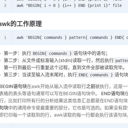
awk "BEGIN{ i = 0 } {i++ } END {print i}" file
awk的工作原理
awk 'BEGIN{ commands } pattern{ commands } END{ 
第一步：执行
语句块中的语句；
BEGIN{ commands }
第二步：从文件或标准输入(stdin)读取一行，然后执行
patte
第一行到最后一行重复这个过程，直到文件全部被读取完毕。
第三步：当读至输入流末尾时，执行
语句
END{ commands }
BEGIN语句块
在awk开始从输入流中读取行
之前
被执行，这是一
表格的表头等语句通常可以写在BEGIN语句块中。
END语句块
行，比如打印所有行的分析结果这类信息汇总都是在END语句
句块
中的通用命令是最重要的部分，它也是可选的。如果没有提供p
即打印每一个读取到的行，awk读取的每一行都会执行该语句块