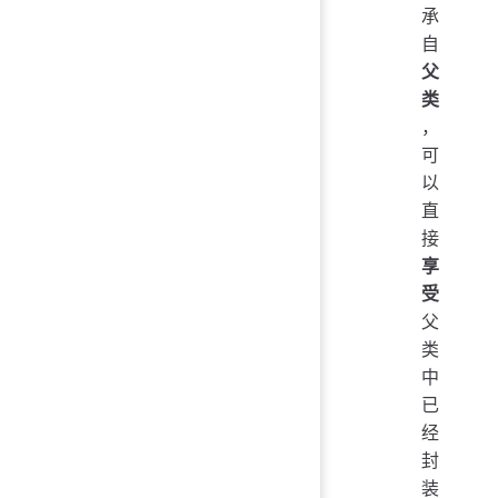
承
自
父
类
，
可
以
直
接
享
受
父
类
中
已
经
封
装