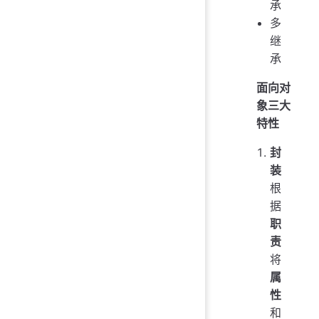
承
多
继
承
面向对
象三大
特性
封
装
根
据
职
责
将
属
性
和