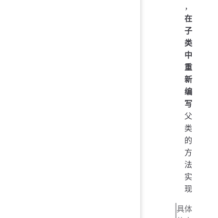
，
在
子
类
中
重
新
编
写
父
类
的
方
法
实
现
具体