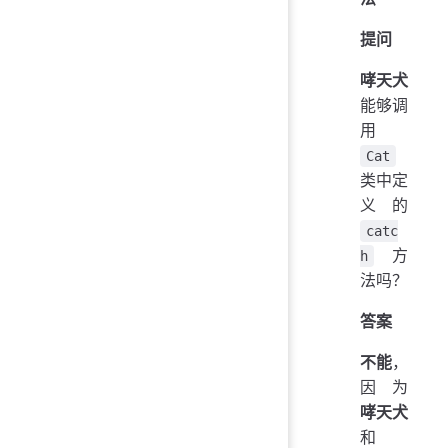
提问
哮天犬
能够调
用
Cat
类中定
义的
catc
方
h
法吗？
答案
不能
，
因为
哮天犬
和