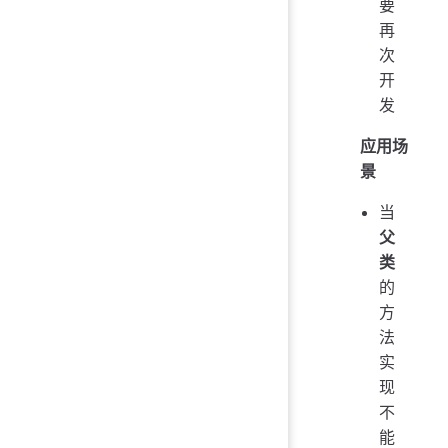
要
再
次
开
发
应用场
景
当
父
类
的
方
法
实
现
不
能