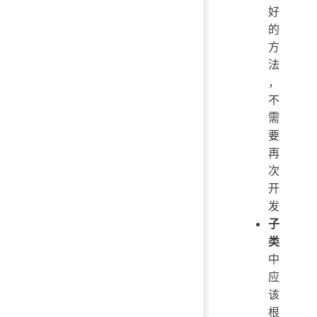
好
的
方
法
，
不
需
要
再
次
开
发
子
类
中
应
该
根