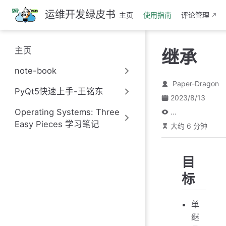
跳
运维开发绿皮书
主页
使用指南
评论管理
至
主
要
主页
继承
內
容
note-book
Paper-Dragon
PyQt5快速上手-王铭东
2023/8/13
Operating Systems: Three
...
Easy Pieces 学习笔记
大约 6 分钟
目
标
单
继