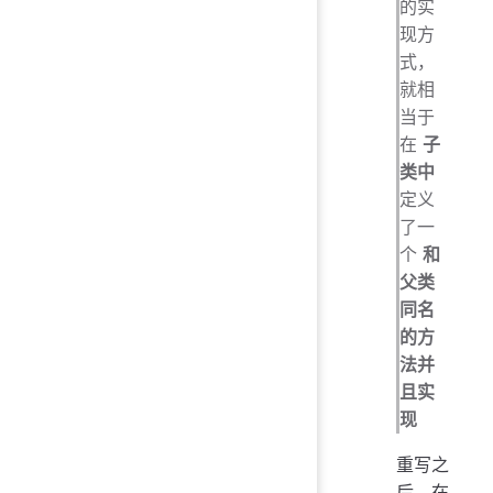
的实
现方
式，
就相
当于
在
子
类中
定义
了一
个
和
父类
同名
的方
法并
且实
现
重写之
后，在