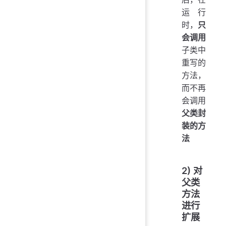
运行
时，
只
会调用
子类中
重写的
方法，
而不再
会调用
父类封
装的方
法
2) 对
父类
方法
进行
扩展