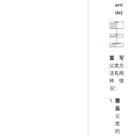
erri
de)
重写
父类方
法有两
种情
况：
覆
盖
父
类
的