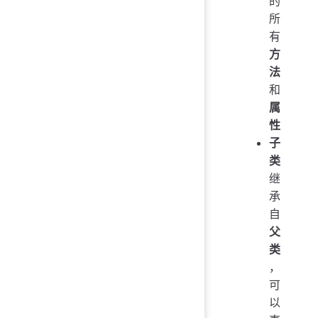
的
所
有
方
法
和
属
性
子
类
继
承
自
父
类
，
可
以