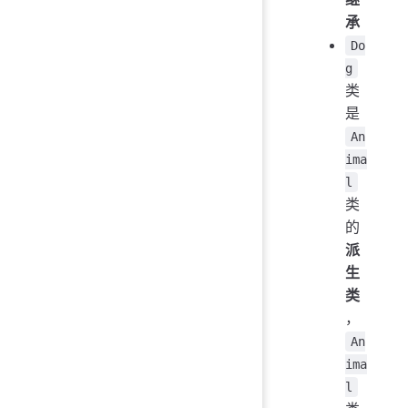
承
Do
g
类
是
An
ima
l
类
的
派
生
类
，
An
ima
l