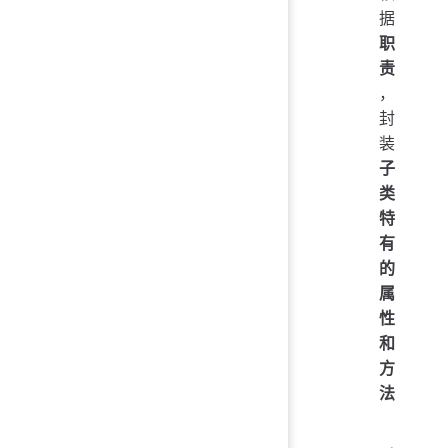
据
职
责
，
封
装
子
类
特
有
的
属
性
和
方
法