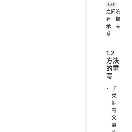
Cat
之间没
有
继
承
关
系
1.2
方法
的重
写
子
类
拥
有
父
类