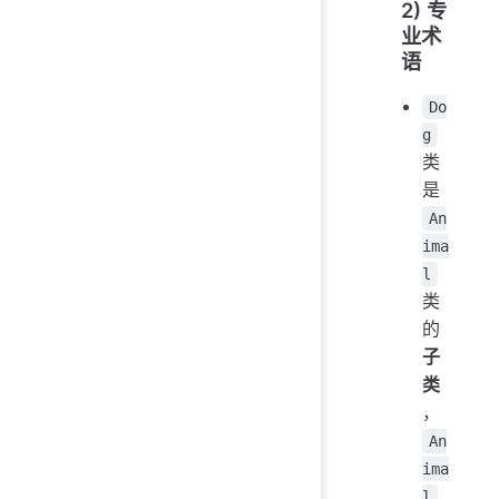
2) 专
业术
语
Do
g
类
是
An
ima
l
类
的
子
类
，
An
ima
l