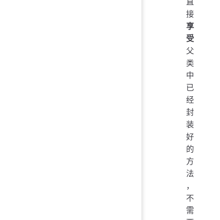
直
接
享
受
父
类
中
已
经
封
装
好
的
方
法
，
不
需