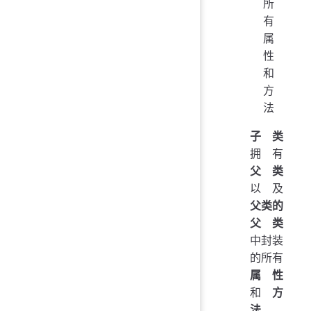
所
有
属
性
和
方
法
子类
拥有
父类
以及
父类的
父类
中封装
的所有
属性
和
方
法