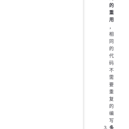
的
重
用
，
相
同
的
代
码
不
需
要
重
复
的
编
写
多