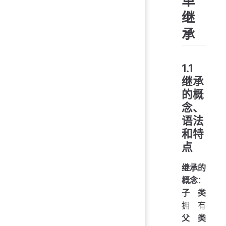
单
继
承
1.1
继承
的概
念、
语法
和特
点
继承的
概念
：
子类
拥有
父类