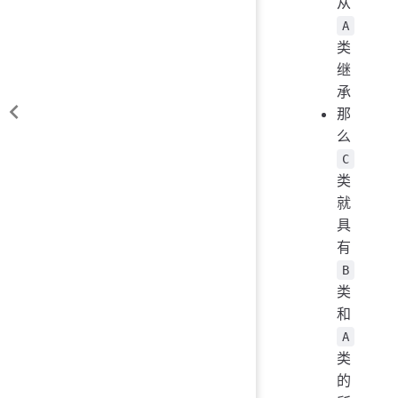
从
A
类
继
承
那
么
C
类
就
具
有
B
类
和
A
类
的