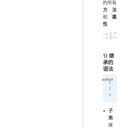
的所有
方法
和
属
性
1) 继
承的
语法
cla
   
子
类
继