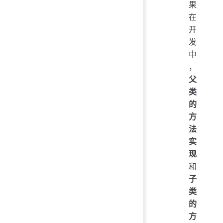
果
在
开
发
中
，
父
类
的
方
法
实
现
和
子
类
的
方