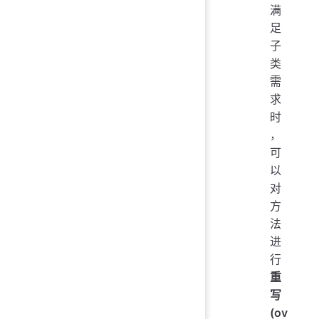
满
足
子
类
需
求
时
，
可
以
对
方
法
进
行
重
写
(ov