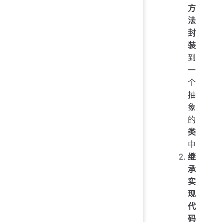
方
法
封
装
到
一
个
抽
象
的
类
中
继
承
实
现
代
码