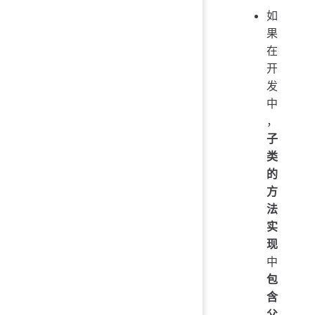
如
果
在
开
发
中
，
子
类
的
方
法
实
现
中
包
含
父