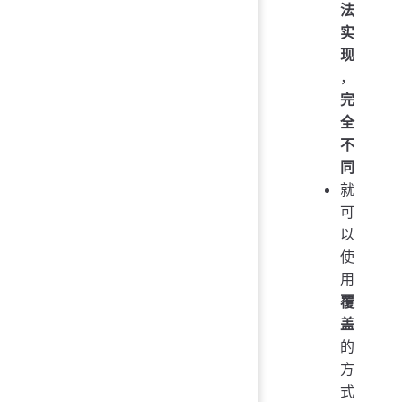
法
实
现
，
完
全
不
同
就
可
以
使
用
覆
盖
的
方
式