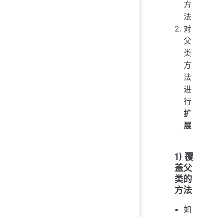
方
法
对
父
类
方
法
进
行
扩
展
1) 覆
盖父
类的
方法
如