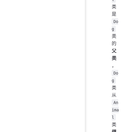
类
是
Do
g
类
的
父
类
，
Do
g
类
从
An
ima
l
类
继