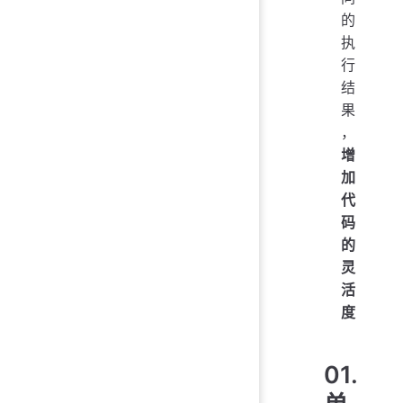
的
执
行
结
果
，
增
加
代
码
的
灵
活
度
01.