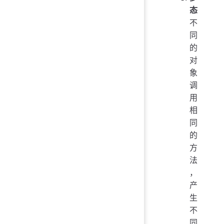
态
不
同
的
对
象
调
用
相
同
的
方
法
，
产
生
不
同