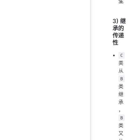
生
3) 继
承的
传递
性
C
类
从
B
类
继
承
，
B
类
又