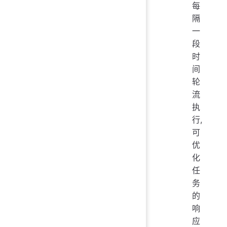
每
隔
一
段
时
间
轮
流
执
行,
可
优
化
任
务
的
响
应