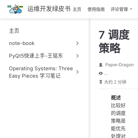
跳
运维开发绿皮书
主页
使用指南
评论管理
至
主
要
主页
7 调度
內
容
note-book
策略
PyQt5快速上手-王铭东
Paper-Dragon
Operating Systems: Three
...
Easy Pieces 学习笔记
大约 2 分钟
概述
比较好
的调度
策略是
能优先
处理对