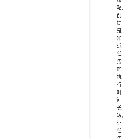
略,
前
提
是
知
道
任
务
的
执
行
时
间
长
短,
让
任