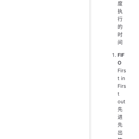
度
执
行
的
时
间
FIF
O
Firs
t in
Firs
t
out
先
进
先
出