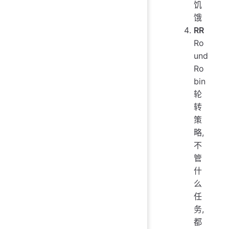
饥
饿
RR
Ro
und
Ro
bin
轮
转
策
略,
不
管
什
么
任
务,
都