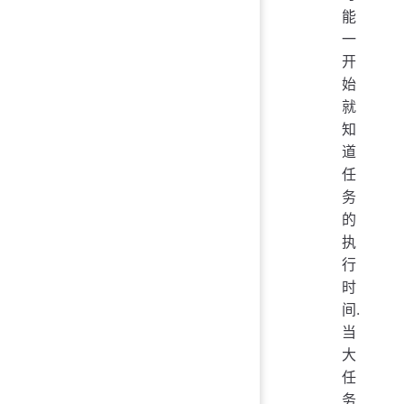
能
一
开
始
就
知
道
任
务
的
执
行
时
间.
当
大
任
务