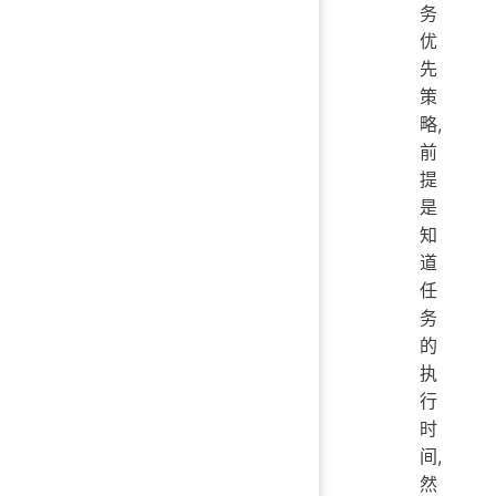
务
优
先
策
略,
前
提
是
知
道
任
务
的
执
行
时
间,
然