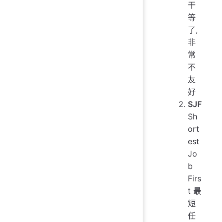
干
等
了,
非
常
不
友
好
SJF
Sh
ort
est
Jo
b
Firs
t 最
短
任