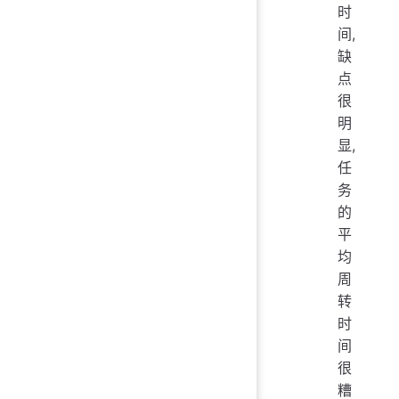
时
间,
缺
点
很
明
显,
任
务
的
平
均
周
转
时
间
很
糟