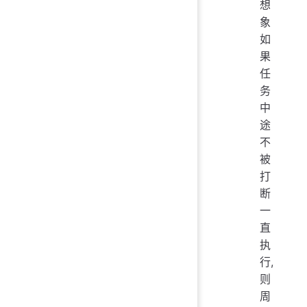
想
象
如
果
任
务
中
途
不
被
打
断
一
直
执
行,
则
周