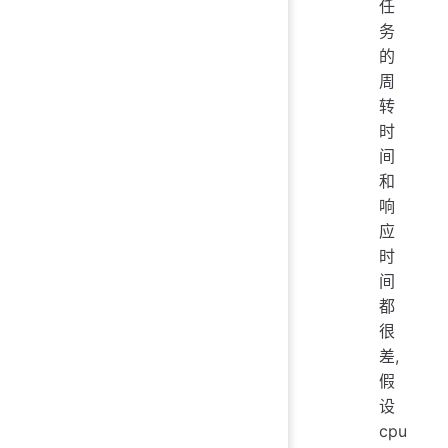
任
务
的
周
转
时
间
和
响
应
时
间
都
很
差,
假
设
cpu