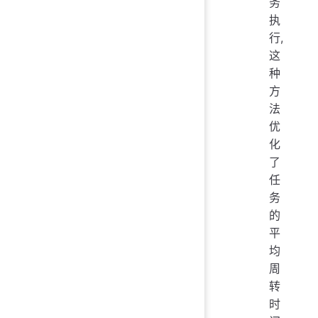
务
执
行,
这
种
方
法
优
化
了
任
务
的
平
均
周
转
时