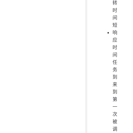
转
时
间
短
响
应
时
间
任
务
到
来
到
第
一
次
被
调