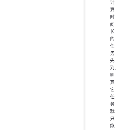
计
算
时
间
长
的
任
务
先
到,
则
其
它
任
务
就
只
能