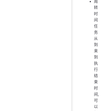
周
转
时
间
任
务
从
到
来
到
执
行
结
束
时
间,
可
以