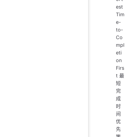
est
Tim
e-
to-
Co
mpl
eti
on
Firs
t 最
短
完
成
时
间
优
先
策