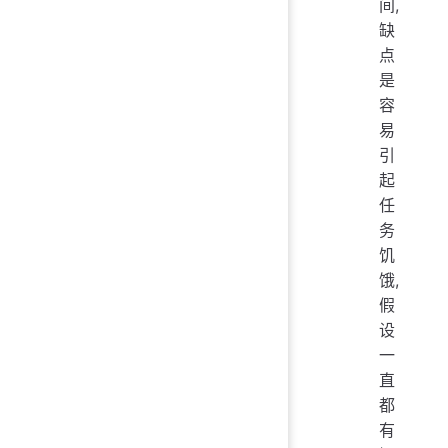
间,
缺
点
是
容
易
引
起
任
务
饥
饿,
假
设
一
直
都
有