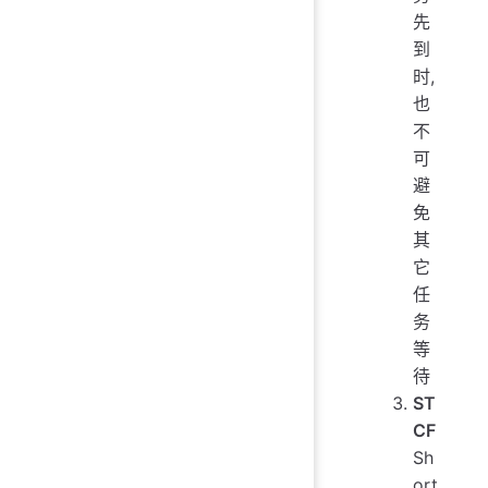
先
到
时,
也
不
可
避
免
其
它
任
务
等
待
ST
CF
Sh
ort