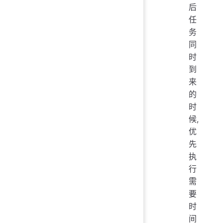
后
任
务
同
时
到
来
的
时
候,
优
先
执
行
需
要
时
间