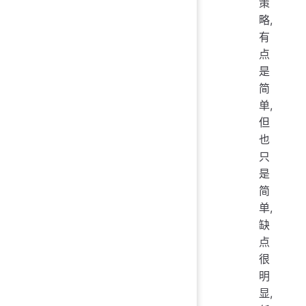
策
略,
有
点
是
简
单,
但
也
只
是
简
单,
缺
点
很
明
显,