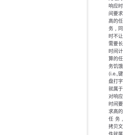
响应时
间要求
高的任
务,同
时不让
需要长
时间计
算的任
务饥饿
(i.e.,键
盘打字
就属于
对响应
时间要
求高的
任务,
拷贝文
件就属