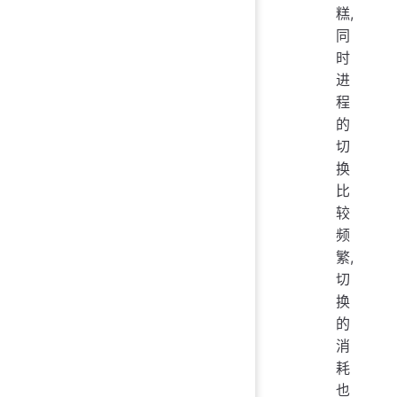
糕,
同
时
进
程
的
切
换
比
较
频
繁,
切
换
的
消
耗
也