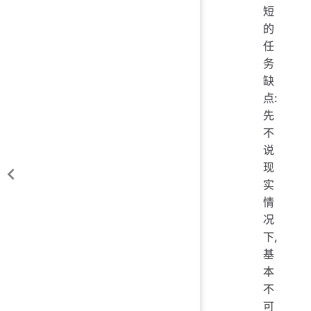
短
的
任
务
缺
点:
先
不
说
现
实
情
况
下,
基
本
不
可