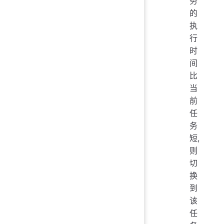
务
的
执
行
时
间
比
当
前
任
务
短,
则
切
换
到
该
任