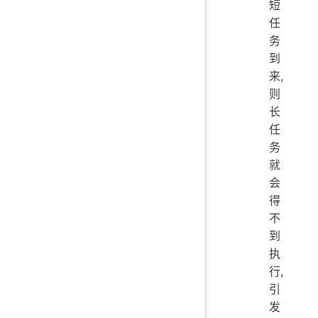
短
任
务
到
来,
则
长
任
务
就
会
得
不
到
执
行,
引
发