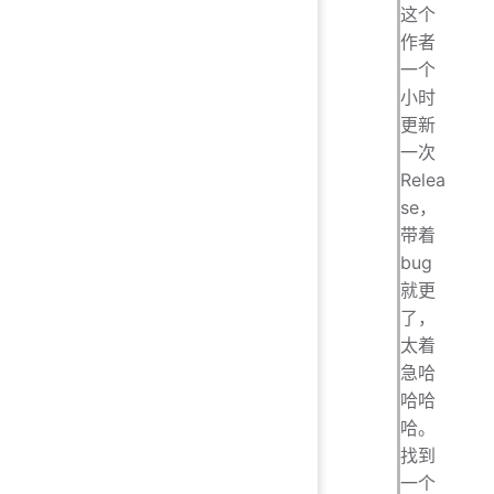
这个
作者
一个
小时
更新
一次
Relea
se，
带着
bug
就更
了，
太着
急哈
哈哈
哈。
找到
一个