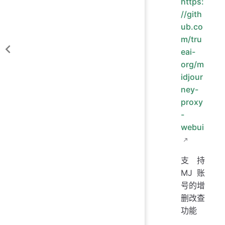
https:
//gith
ub.co
m/tru
eai-
org/m
idjour
ney-
proxy
-
webui
支持
MJ账
号的增
删改查
功能