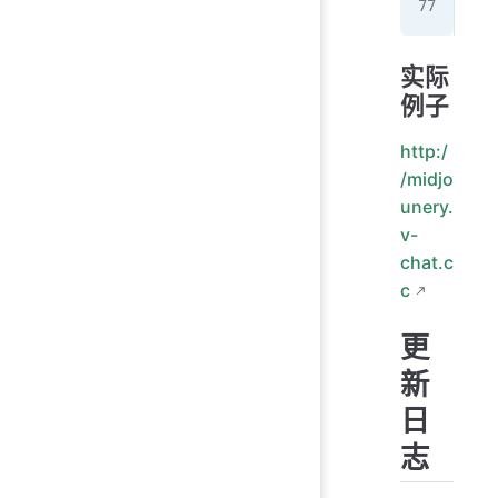
}
实际
例子
http:/
/midjo
unery.
v-
chat.c
c
更
新
日
志