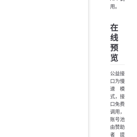
用。
在
线
预
览
公益接
口为慢
速模
式，接
口免费
调用，
账号池
由赞助
者提