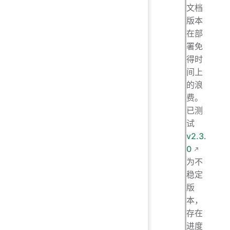
文档
版本
在部
署免
得时
间上
的浪
费。
已测
试
v2.3.
0
为不
稳定
版
本，
存在
进度