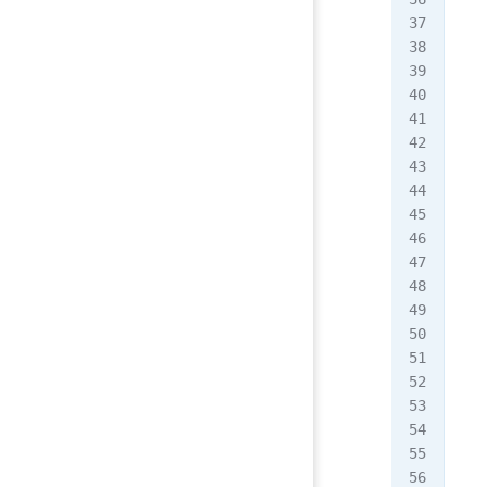
   
   
   
   
   
   
  }
  "
   
   
   
   
   
   
   
   
   
   
   
   