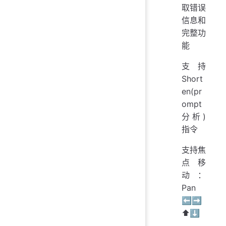
取错误
信息和
完整功
能
支持
Short
en(pr
ompt
分析)
指令
支持焦
点移
动：
Pan
⬅️➡
⬆️⬇️