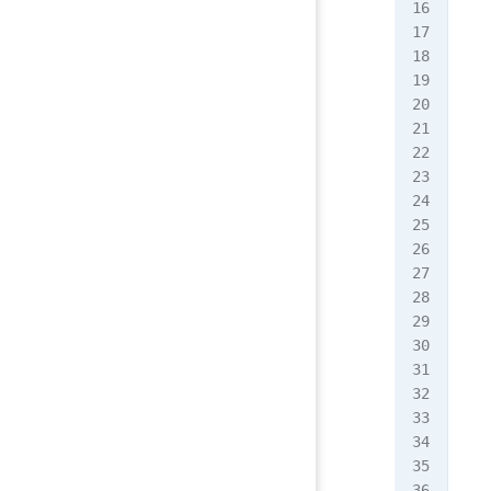
   
   
   
   
   
   
   
   
   
   
   
   
   
   
   
   
   
   
   
   
   