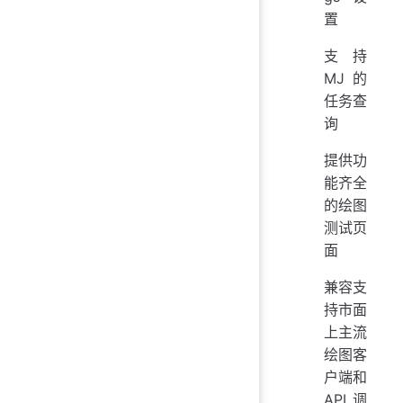
置
支持
MJ的
任务查
询
提供功
能齐全
的绘图
测试页
面
兼容支
持市面
上主流
绘图客
户端和
API 调