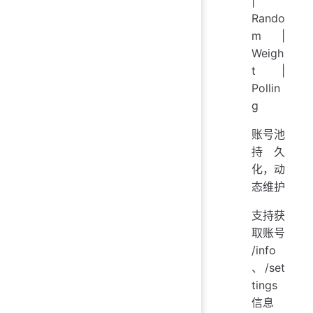
|
Rando
m |
Weigh
t |
Pollin
g
账号池
持久
化，动
态维护
支持获
取账号
/info
、/set
tings
信息