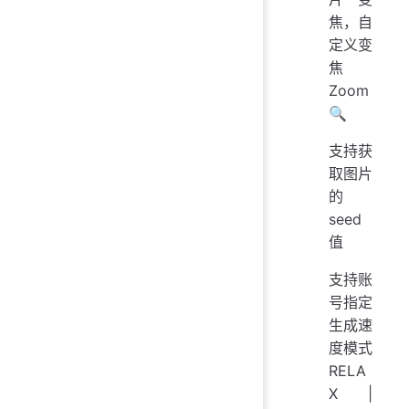
焦，自
定义变
焦
Zoom
🔍
支持获
取图片
的
seed
值
支持账
号指定
生成速
度模式
RELA
X |