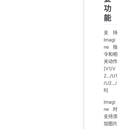
功
能
支持
Imagi
ne 指
令和相
关动作
[V1/V
2.../U1
/U2.../
R]
Imagi
ne 时
支持添
加图片