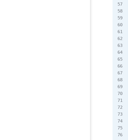
   
   
   
   
   
   
   
   
   
   
   
  }
  "
   
   
   
   
  }
  "
  "