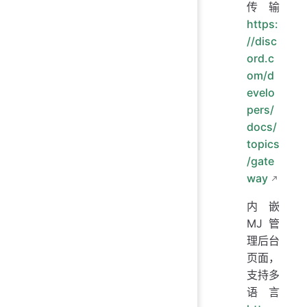
传输
https:
//disc
ord.c
om/d
evelo
pers/
docs/
topics
/gate
way
内嵌
MJ管
理后台
页面，
支持多
语言