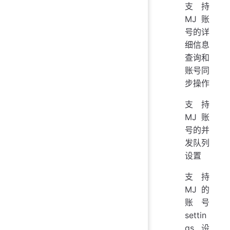
支持
MJ账
号的详
细信息
查询和
账号同
步操作
支持
MJ账
号的并
发队列
设置
支持
MJ的
账号
settin
gs设