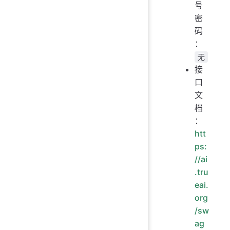
号
密
码
：
无
接
口
文
档
：
htt
ps:
//ai
.tru
eai.
org
/sw
ag