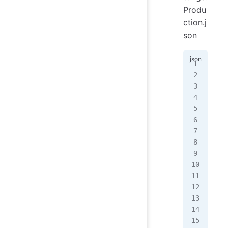
Produ
ction.j
son
{
  "
  "
  "
  "
   
   
   
   
   
   
   
   
   
   