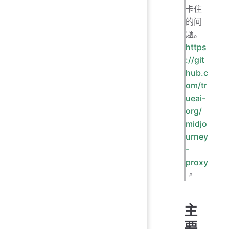
卡住
的问
题。
https
://git
hub.c
om/tr
ueai-
org/
midjo
urney
-
proxy
主
要