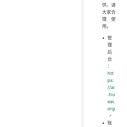
供，请
大家合
理使
用。
管
理
后
台
：
htt
ps:
//ai
.tru
eai.
org
账