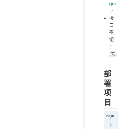
ger
接
口
密
钥
：
无
部
署
项
目
#
doc