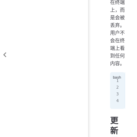
在终端
上，而
是会被
丢弃。
用户不
会在终
端上看
到任何
内容。
fun
  
   
}
更
新