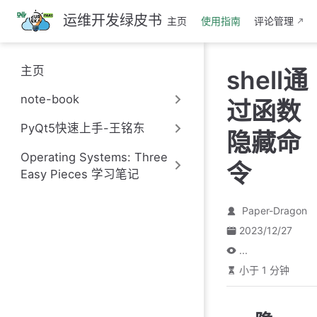
跳
运维开发绿皮书
主页
使用指南
评论管理
至
主
要
主页
shell通
內
容
note-book
过函数
PyQt5快速上手-王铭东
隐藏命
Operating Systems: Three
令
Easy Pieces 学习笔记
Paper-Dragon
2023/12/27
...
小于 1 分钟