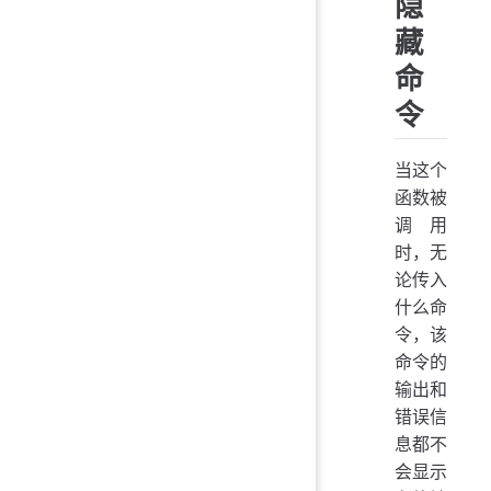
隐
藏
命
令
当这个
函数被
调用
时，无
论传入
什么命
令，该
命令的
输出和
错误信
息都不
会显示